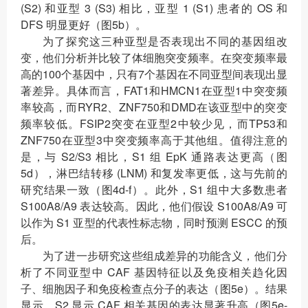
(S2) 和亚型 3 (S3) 相比，亚型 1 (S1) 患者的 OS 和
DFS 明显更好（图5b）。
为了探究这三种亚型是否表现出不同的基因组改
变，他们分析并比较了体细胞突变频率。在突变频率最
高的100个基因中，只有7个基因在不同亚型间表现出显
著差异。具体而言，FAT1和HMCN1在亚型1中突变频
率较高，而RYR2、ZNF750和DMD在该亚型中的突变
频率较低。FSIP2突变在亚型2中较少见，而TP53和
ZNF750在亚型3中突变频率高于其他组。值得注意的
是，与 S2/S3 相比，S1 组 EpK 通路表达更高（图
5d），淋巴结转移 (LNM) 和复发率更低，这与先前的
研究结果一致（图4d-f）。此外，S1 组中大多数患者
S100A8/A9 表达较高。因此，他们假设 S100A8/A9 可
以作为 S1 亚型的代表性标志物，同时预测 ESCC 的预
后。
为了进一步研究这些组成差异的功能含义，他们分
析了不同亚型中 CAF 基因特征以及免疫相关趋化因
子、细胞因子和免疫检查点分子的表达（图5e）。结果
显示，S2 显示 CAF 相关基因的表达显著升高（图5e-