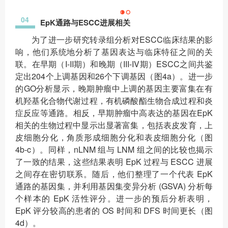
04
EpK通路与ESCC进展相关
为了进一步研究转录组分析对ESCC临床结果的影
响，他们系统地分析了基因表达与临床特征之间的关
联。在早期（I-II期）和晚期（III-IV期）ESCC之间共鉴
定出204个上调基因和26个下调基因（图4a）。进一步
的GO分析显示，晚期肿瘤中上调的基因主要富集在有
机羟基化合物代谢过程，有机磷酸酯生物合成过程和炎
症反应等通路。相反，早期肿瘤中高表达的基因在EpK
相关的生物过程中显示出显著富集，包括表皮发育，上
皮细胞分化，角质形成细胞分化和表皮细胞分化（图
4b-c）。同样，nLNM 组与 LNM 组之间的比较也揭示
了一致的结果，这些结果表明 EpK 过程与 ESCC 进展
之间存在密切联系。随后，他们整理了一个代表 EpK
通路的基因集，并利用基因集变异分析 (GSVA) 分析每
个样本的 EpK 活性评分。进一步的预后分析表明，
EpK 评分较高的患者的 OS 时间和 DFS 时间更长（图
4d）。