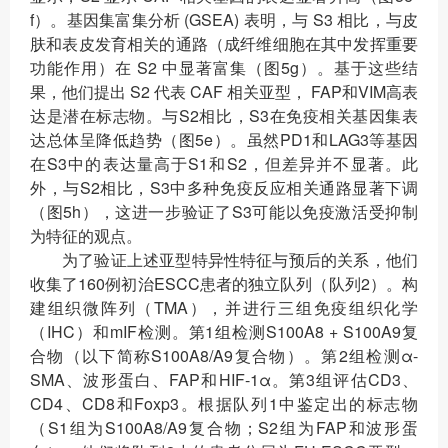
f）。基因集富集分析 (GSEA) 表明，与 S3 相比，与皮
肤和表皮发育相关的通路（成纤维细胞在其中发挥重要
功能作用）在 S2 中显著富集（图5g）。基于这些结
果，他们提出 S2 代表 CAF 相关亚型， FAP和VIM高表
达是潜在标志物。与S2相比，S3在免疫相关基因集表
达总体呈降低趋势（图5e）。虽然PD1和LAG3等基因
在S3中的表达量高于S1和S2，但差异并不显著。此
外，与S2相比，S3中多种免疫反应相关通路显著下调
（图5h），这进一步验证了S3可能以免疫激活受抑制
为特征的观点。
为了验证上述亚型特异性特征与预后的关系，他们
收集了160例初治ESCC患者的独立队列（队列2）。构
建组织微阵列（TMA），并进行三组免疫组织化学
（IHC）和mIF检测。第1组检测S100A8 + S100A9复
合物（以下简称S100A8/A9复合物）。第2组检测α-
SMA、波形蛋白、FAP和HIF-1α。第3组评估CD3、
CD4、CD8和Foxp3。根据队列1中鉴定出的标志物
（S1组为S100A8/A9复合物；S2组为FAP和波形蛋