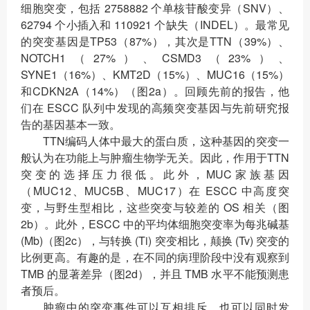
细胞突变，包括 2758882 个单核苷酸变异（SNV）、
62794 个小插入和 110921 个缺失（INDEL）。最常见
的突变基因是TP53（87%），其次是TTN（39%）、
NOTCH1（27%）、CSMD3（23%）、
SYNE1（16%）、KMT2D（15%）、MUC16（15%）
和CDKN2A（14%）（图2a）。回顾先前的报告，他
们在 ESCC 队列中发现的高频突变基因与先前研究报
告的基因基本一致。
TTN编码人体中最大的蛋白质，这种基因的突变一
般认为在功能上与肿瘤生物学无关。因此，作用于TTN
突变的选择压力很低。此外，MUC家族基因
（MUC12、MUC5B、MUC17）在 ESCC 中高度突
变，与野生型相比，这些突变与较差的 OS 相关（图
2b）。此外，ESCC 中的平均体细胞突变率为每兆碱基
(Mb)（图2c），与转换 (Ti) 突变相比，颠换 (Tv) 突变的
比例更高。有趣的是，在不同的病理阶段中没有观察到
TMB 的显著差异（图2d），并且 TMB 水平不能预测患
者预后。
肿瘤中的突变事件可以互相排斥，也可以同时发