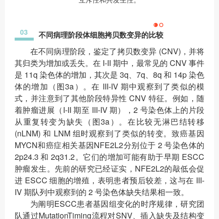
03
不同病理阶段体细胞拷贝数变异的比较
在不同病理阶段，鉴定了拷贝数变异 (CNV)，并将
其归类为增加或丢失。在 I-II 期中，最常见的 CNV 事件
是 11q 染色体的增加，其次是 3q、7q、8q 和 14p 染色
体的增加（图3a）。在 III-IV 期中观察到了类似的模
式，并注意到了其他阶段特异性 CNV 特征。例如，随
着肿瘤进展（I-II 期至 III-IV 期），2 号染色体上的片段
从重复转变为缺失（图3a）。在比较无淋巴结转移
(nLNM) 和 LNM 组时观察到了类似的转变。致癌基因
MYCN和癌症相关基因NFE2L2分别位于 2 号染色体的
2p24.3 和 2q31.2。它们的增加可能有助于早期 ESCC
肿瘤发生。先前的研究已经证实，NFE2L2的敲低会促
进 ESCC 细胞的增殖，表明患者预后较差，这与在 III-
IV 期队列中观察到的 2 号染色体缺失结果相一致。
为阐明ESCC患者基因组变化的时序规律，研究团
队通过MutationTiming流程对SNV、插入缺失及结构变