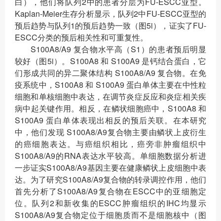
白），他们将队列2中的患者分层为FU-ESCC亚型。
Kaplan-Meier生存分析显示，队列2中FU-ESCC亚型的
预后趋势与队列1的预后趋势一致（图5i），证实了FU-
ESCC分类的预后相关性和可重复性。
S100A8/A9 复合物水平高（S1）的患者预后明显
较好（图5i）。S100A8 和 S100A9 是钙结合蛋白，它
们形成共同的异二聚体结构 S100A8/A9 复合物。在免
疫系统中，S100A8 和 S100A9 蛋白单体主要在中性粒
细胞和单核细胞中表达，在调节炎症反应和炎症相关疾
病中起关键作用。相反，在鳞状细胞癌中，S100A8 和
S100A9 蛋白单体表现出相反的预后关联。在本研究
中，他们发现 S100A8/A9复合物主要由鳞状上皮衍生
的癌细胞表达。与癌组织相比，癌旁非肿瘤组织中
S100A8/A9的RNA表达水平较高。单细胞数据分析进
一步证实S100A8/A9基因主要在健康鳞状上皮细胞中表
达。为了研究S100A8/A9复合物的转录调控作用，他们
首先分析了S100A8/A9复合物在ESCC中的亚细胞定
位。队列2和新收集的ESCC肿瘤组织的IHC均显示
S100A8/A9复合物定位于细胞质而不是细胞核中（图