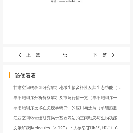
上一篇
下一篇
随便看看
甘肃空间转录组研究解析地域生物多样性及其生态功能（空间转录组文章）
单细胞测序分析价格解析及市场行情一览（单细胞测序一般测多少数据量）
单细胞测序技术在免疫学研究中的应用与进展（单细胞测序在免疫学应用）
江西空间转录组研究揭示基因表达的空间动态与生物功能奥秘（空间转移技术是什么）
文献解读|Molecules（4.927）：人参皂苷Rh3对HCT116结直肠癌细胞增殖抑制作用的转录组学研究