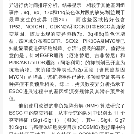
异进行伪时间排序分析。结果显示，相较于其他基因组
事件，9q、9p、17p和11q染色体片段的缺失/增益属于
最早发生的变异（图3b），而这些区域恰好包含
TP53、NOTCH1、CDKN2A和CCND1等ESCC高频突
变基因。随后出现的变异包括7p、3q和8q染色体增
益，该区域分布着EGFR、SOX2、PIK3CA及MYC等已
知能显著促进癌细胞增殖、存活与侵袭的基因。值得注
意的是，针对EGFR通路（厄洛替尼、吉非替尼）和
PI3K/AKT/mTOR通路（阿培利司）的抑制剂已开发为
抗癌药物。末阶段变异表现为2p区段（含原癌基因
MYCN）的增益，该扩增事件已通过多项研究证实与多
种癌症不良预后相关。综上，拷贝数变异分析揭示了
ESCC进展过程中的基因组演变规律及其潜在预后价
值。
他们使用改进的非负矩阵分解 (NMF) 算法研究了
ESCC 中的突变特征，从本研究的队列中识别出 11 个
突变特征（Sig1-Sig11）（图3c）。其中，Sig4、Sig7
和 Sig10 与癌症体细胞突变目录 (COSMIC) 数据库中的