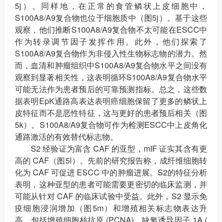
5j）。同样地，在正常的食管鳞状上皮细胞中，
S100A8/A9复合物也位于细胞质中（图5j）。基于这些
观察，他们推断S100A8/A9复合物不太可能在ESCC中
作为转录调节因子发挥作用。此外，他们探索了
S100A8/A9复合物作为非侵入性生物标志物的潜力。然
而，血清和肿瘤组织中S100A8/A9复合物水平之间没有
观察到显著相关性，这表明循环S100A8/A9复合物水平
可能无法作为患者预后的可靠预测指标。总之，这些数
据表明EpK通路高表达表明癌细胞保留了更多的鳞状上
皮特征而不是恶性特征，这与更好的患者预后相关（图
5k）。S100A8/A9复合物可作为检测ESCC中上皮角化
通路激活的有效替代标志物。
S2 经验证为富含 CAF 的亚型，mIF 证实其含有更
高的 CAF（图5l）。先前的研究报告称，成纤维细胞转
化为 CAF 可促进 ESCC 中的肿瘤进展。S2的特征分析
表明，这种亚型的患者可能需要更密切的临床监测，并
可能从针对 CAF 的临床试验中受益。此外，S2 显示免
疫细胞浸润增加（图5m）和增殖相关标志物表达升
高，包括增殖细胞核抗原 (PCNA)、缺氧诱导因子 1A (