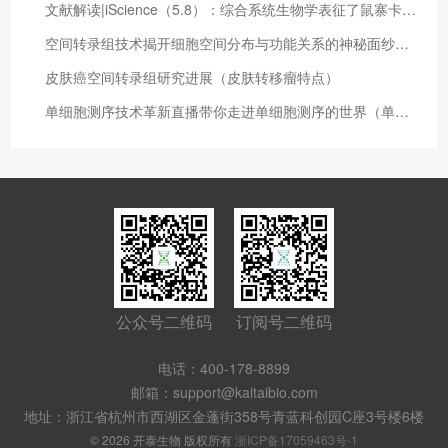
文献解读|iScience（5.8）：综合系统生物学表征了鼠寨卡病毒小头畸形中免疫介导的神经发育变化
空间转录组技术揭开细胞空间分布与功能关系的神秘面纱（空间转录组数据分析）
皮肤癌空间转录组研究进展（皮肤转移瘤特点）
单细胞测序技术革新直播带你走进单细胞测序的世界（单细胞测序测的是什么）
公众号二维码
订阅号二维码
电话：400-178-8899
邮箱：support@kaitaibio.com
地址：浙江省杭州市西湖区金蓬街358号青蓝科创园C座3号楼6楼
© 2026 开泰生物 版权所有
浙ICP备17059463号-1