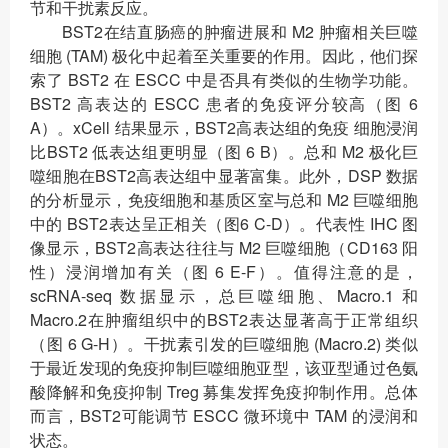
节和干扰素反应。
BST2在结直肠癌的肿瘤进展和 M2 肿瘤相关巨噬
细胞 (TAM) 极化中起着至关重要的作用。因此，他们探
索了 BST2 在 ESCC 中是否具有类似的生物学功能。
BST2 高表达的 ESCC 患者的免疫评分较高（图 6
A）。xCell 结果显示，BST2高表达组的免疫 细胞浸润
比BST2 低表达组更明显（图 6 B）。总和 M2 极化巨
噬细胞在BST2高表达组中显著富集。此外，DSP 数据
的分析显示，免疫细胞和基质区室与总和 M2 巨噬细胞
中的 BST2表达呈正相关（图6 C-D）。代表性 IHC 图
像显示，BST2高表达往往与 M2 巨噬细胞（CD163 阳
性）浸润增加有关（图 6 E-F）。值得注意的是，
scRNA-seq 数据显示，总巨噬细胞、Macro.1 和
Macro.2在肿瘤组织中的BST2表达显著高于正常组织
（图 6 G-H）。干扰素引发的巨噬细胞 (Macro.2) 类似
于最近发现的免疫抑制巨噬细胞亚型，该亚型通过色氨
酸降解和免疫抑制 Treg 募集发挥免疫抑制作用。总体
而言，BST2可能调节 ESCC 微环境中 TAM 的浸润和
状态。