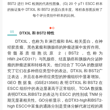
BST2 进行 IHC 检测的代表性图像。(G) 20 个 pT1 ESCC 样本
的验证集中 DTX3L 和 BST2 的蛋白质丰度。堆积条形图反映了
每个评分类别中样本的比例。
05
DTX3L 和 BST2 特性
DTX3L，也称为 B 淋巴瘤和 BAL 相关蛋白，在神
经胶质瘤、黑色素瘤和胰腺癌的肿瘤进展中发挥作用。
骨髓基质细胞抗原 2（BST2，也称为
HM1.24/CD317）与乳腺癌、结直肠癌和胰腺内分泌肿
瘤的肿瘤进展和转移有关。他们结合了 TCGA 的数据研
究了它们在多种癌症类型中的表达。DTX3L 和 BST2广
泛表达，并且在各种癌症类型的肿瘤组织中显著增加。
GEO 数据集 (GSE213565)表明DTX3L和BST2在
ESCC 组织中的表达显著高于正常组织。TCGA 数据集
表明DTX3L和BST2 的表达与 ESCC 的性别或 TNM 分
期无显著相关性。GO分析显示，在DTX3-high和BST2-
high ESCC中富集的通路分别是受体分解代谢过程的调