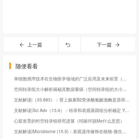
上一篇
下一篇
随便看看
单细胞测序技术在生物医学领域的广泛应用及未来前景（单细胞测序应用及思路解析）
空间转录组大小解析揭秘其数据量级（空间转录组的大小是多少啊）
文献解读|（33.883）：肾上腺素B2受体酪氨酸激酶是原癌基因MYC和巴雷特肿瘤核心分子程序的调节剂
文献解读|Sci Adv（13.6）：转录和表观基因组分析确定 YAP 信号是肠上皮成熟的关键调节因子
心脏发育的时空转录组研究进展（吲哚环脱Me什么意思）
文献解读|Microbiome (15.5)：表观遗传修饰在植物-微生物互作中的长期效应：植物促生菌诱导的DNA甲基化修饰介导了促进过程