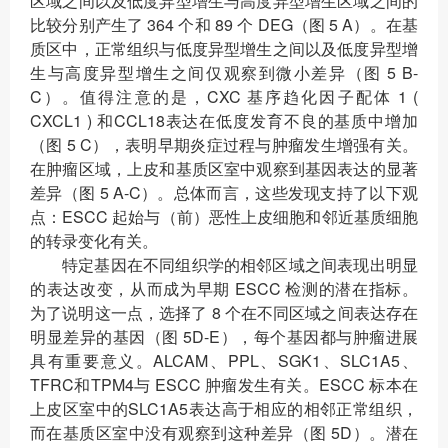
区域之间以及低度异型增生与高度异型增生区域之间的
比较分别产生了 364 个和 89 个 DEG（图 5 A）。在基
质区中，正常组织与低度异型增生之间以及低度异型增
生与高度异型增生之间仅观察到微小差异（图 5 B-
C）。值得注意的是，CXC 基序趋化因子配体 1 (
CXCL1 ) 和CCL18表达在低度发育不良的基质中增加
（图 5 C），表明早期炎症过程与肿瘤发生增强有关。
在肿瘤区域，上皮和基质区室中观察到基因表达的显著
差异（图 5 A-C）。总体而言，这些发现支持了以下观
点：ESCC 起始与（前）恶性上皮细胞和邻近基质细胞
的转录变化有关。
特定基因在不同组织学的相邻区域之间表现出明显
的表达改变，从而成为早期 ESCC 检测的潜在指标。
为了说明这一点，选择了 8 个在不同区域之间表达存在
明显差异的基因（图 5D-E），每个基因都与肿瘤进展
具有重要意义。ALCAM、PPL、SGK1、SLC1A5、
TFRC和TPM4与 ESCC 肿瘤发生有关。ESCC 标本在
上皮区室中的SLC1A5表达高于相应的相邻正常组织，
而在基质区室中没有观察到这种差异（图 5D）。潜在