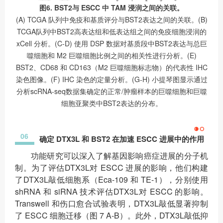
图6. BST2与 ESCC 中 TAM 浸润之间的关联。
(A) TCGA 队列中免疫和基质评分与BST2表达之间的关联。(B)
TCGA队列中BST2高表达组和低表达组之间的免疫细胞浸润的
xCell 分析。(C-D) 使用 DSP 数据对基质段中BST2表达与总巨
噬细胞和 M2 巨噬细胞比例之间的相关性进行分析。(E)
BST2、CD68 和 CD163（M2 巨噬细胞标志物）的代表性 IHC
染色图像。(F) IHC 染色的定量分析。(G-H) 小提琴图显示通过
分析scRNA-seq数据集确定的正常/肿瘤样本的巨噬细胞和巨噬
细胞亚聚类中BST2表达的分布。
06
确定 DTX3L 和 BST2 在加速 ESCC 进展中的作用
功能研究可以深入了解基因影响癌症进展的分子机
制。为了评估DTX3L对 ESCC 进展的影响，他们构建
了DTX3L敲低细胞系（Eca-109 和 TE-1），分别使用
shRNA 和 siRNA 技术评估DTX3L对 ESCC 的影响。
Transwell 和伤口愈合试验表明，DTX3L敲低显著抑制
了 ESCC 细胞迁移（图 7 A-B）。此外，DTX3L敲低抑