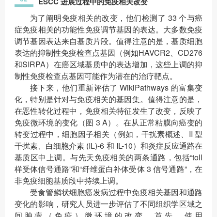
ESCC 进展过程中的免疫相关改变
为了阐明免疫相关的改变，他们检测了 33 个与癌
症免疫相关的功能性免疫调节基因的表达。大多数免疫
调节基因表达来自基质片段。值得注意的是，基质细胞
表达的抑制性免疫检查点基因（例如HAVCR2、CD276
和SIRPA）在癌区域基质中的表达增加，这些上调的抑
制性免疫检查点基因可能作为潜在的治疗靶点。
接下来，他们重新评估了 WikiPathways 的富集变
化，特别是针对与免疫相关的基因集。值得注意的是，
在恶性转化过程中，免疫相关特征发生了改变，反映了
免疫微环境的变化（图 3 A）。在从正常粘膜向癌变的
转变过程中，细胞因子相关（例如，干扰素概述、II 型
干扰素、白细胞介素 (IL)-6 和 IL-10）和炎症反应通路在
基质区中上调。与先天免疫相关的两条通路，包括“toll
样受体信号通路”和“纤维蛋白补体受体 3 信号通路”，在
非免疫细胞基质段中持续上调。
受食管鳞状细胞癌发病过程中免疫相关基因和通路
变化的影响，研究人员进一步评估了不同组织学区域之
间肿瘤（免疫）微环境的改变。首先，使用