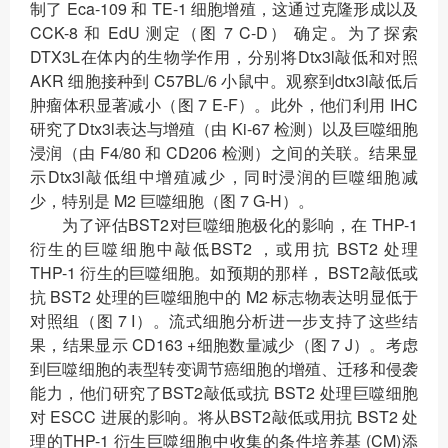
制了 Eca-109 和 TE-1 细胞增殖，这通过克隆形成以及
CCK-8 和 EdU 测定（图 7 C-D） 确定。为了探索
DTX3L在体内的生物学作用，分别将Dtx3l敲低和对照
AKR 细胞接种到 C57BL/6 小鼠中。观察到dtx3l敲低后
肿瘤体积显著减小（图 7 E-F）。此外，他们利用 IHC
研究了Dtx3l表达与增殖（由 Ki-67 检测）以及巨噬细胞
浸润（由 F4/80 和 CD206 检测）之间的关联。结果显
示Dtx3l敲低组中增殖减少，同时浸润的巨噬细胞减
少，特别是 M2 巨噬细胞（图 7 G-H）。
为了评估BST2对巨噬细胞极化的影响，在 THP-1
衍生的巨噬细胞中敲低BST2 ，或用抗 BST2 处理
THP-1 衍生的巨噬细胞。如预期的那样， BST2敲低或
抗 BST2 处理的巨噬细胞中的 M2 标志物表达明显低于
对照组（图 7 I）。流式细胞分析进一步支持了这些结
果，结果显示 CD163 +细胞数量减少（图 7 J）。考虑
到巨噬细胞的表型转变调节癌细胞的增殖、迁移和侵袭
能力，他们研究了BST2敲低或抗 BST2 处理巨噬细胞
对 ESCC 进展的影响。将从BST2敲低或用抗 BST2 处
理的THP-1 衍生巨噬细胞中收集的条件培养基 (CM)添