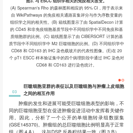
图3. 与 ESCC 组织学相关的免疫相关改变。
(A) Spearman's Rho 的森林图和相应的 95% CI，用于表示来
自 WikiPathways 的免疫相关通路富集评分与作为序数变量的
组织学之间的相关性。(B) 箱线图显示了由 SpatialDecon 计算
的 CD45 和非免疫细胞基质节段中不同组织学中不同免疫和基
质细胞群的比例。(C) 箱线图显示了由 CIBERSORT 计算的基
质节段中不同组织学中 M2 巨噬细胞的比例。(D) 不同组织学中
CD68 和 CD163 的 IHC 染色载玻片的代表性图像。(E)在 20
个 pT1 ESCC 样本验证集中的四个病理阶段中通过 IHC 染色对
CD68 和 CD163 进行染色统计。
巨噬细胞亚群的表征以及巨噬细胞与肿瘤上皮细胞
03
之间的相互作用
肿瘤的发生和进展可能受巨噬细胞表型的影响，不
同的巨噬细胞亚型在促进肿瘤促进活动中发挥着关键作
用。因此，分析了一个公开的单细胞转录组数据集
(GSE145370)。肿瘤组的总巨噬细胞比例明显高于正常
组（图 4 A），这与DSP 反卷积结果一致（图 3 B）。