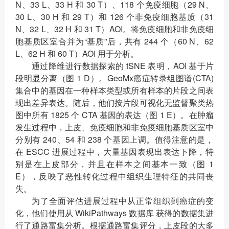
N、33 L、33 H 和 30 T）、118 个免疫细胞（29 N、
30 L、30 H 和 29 T）和 126 个非免疫细胞基质（31
N、32 L、32 H 和 31 T）AOI。将免疫细胞和非免疫细
胞基质区室合并为“基质”后，共有 244 个（60 N、62
L、62 H 和 60 T）AOI 用于分析。
通过降维进行数据探索的 tSNE 表明，AOI 基于片
段明显分离（图 1 D）。GeoMx癌症转录组图谱(CTA)
集合中的基因在一种样本类型或所有样本的片段之间表
现出差异表达。随后，他们按片段可视化无监督聚类热
图中所有 1825 个 CTA 基因的表达（图 1 E）。在肿瘤
发生过程中，上皮、免疫细胞和非免疫细胞基质区室中
分别有 240、54 和 238 个基因上调。值得注意的是，
在 ESCC 进展过程中，大量基因表现出表达下降，特
别是在上皮部分，并且在样本之间基本一致（图 1
E），反映了恶性转化过程中组织生理特征的共同丧
失。
为了全面评估进展过程中从正常组织到癌症的变
化，他们使用从 WikiPathways 数据库 获得的数据集进
行了通路富集分析。根据通路富集评分，上皮段的大多