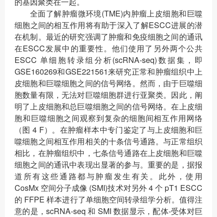
的基因聚类在一起。
全面了解肿瘤微环境(TME)内肿瘤上皮细胞和巨噬
细胞之间的相互作用将有助于深入了解ESCC进展的潜
在机制。最近的研究强调了肿瘤和免疫细胞之间的通讯
在ESCC发展中的重要性。他们使用了另外两个公共
ESCC 单细胞转录组分析(scRNA-seq)数据集，即
GSE160269和GSE221561来研究正常和肿瘤组织中上
皮细胞和巨噬细胞之间的信号网络。然而，由于巨噬细
胞数量有限，无法对巨噬细胞群进行亚聚类。因此，阐
明了上皮细胞和总巨噬细胞之间的信号网络。在上皮细
胞和巨噬细胞之间观察到复杂的细胞间相互作用网络
（图 4 F）。在肿瘤样本中专门鉴定了与上皮细胞和巨
噬细胞之间相互作用相关的十条信号通路。与正常组织
相比，在肿瘤组织中，七条信号通路在上皮细胞和巨噬
细胞之间的通讯中表现出显著的参与。重要的是，据报
道所有这些通路都与肿瘤发生有关。此外，使用
CosMx 空间分子成像 (SMI)技术对另外 4 个 pT1 ESCC
的 FFPE 样本进行了单细胞空间转录组学分析。值得注
意的是，scRNA-seq 和 SMI 数据显示，配体-受体对巨