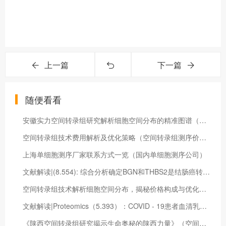
上一篇
下一篇
随便看看
安徽实力空间转录组研究解析细胞空间分布的精准图谱（百迈客转录组测序不分析报价）
空间转录组技术费用解析及优化策略（空间转录组测序价格）
上海单细胞测序厂家联系方式一览（国内单细胞测序公司）
文献解读|(8.554): 综合分析确定BGN和THBS2是结肠癌转移特异性生物标志物和不良生存关键调控因子
空间转录组技术解析细胞空间分布，揭秘价格构成与优化策略（空间转录组价格一般多少钱一个样）
文献解读|Proteomics（5.393）：COVID - 19患者血清乳酸脱氢酶升高的蛋白质组学和代谢组学研究
《陕西空间转录组研究揭示生命奥秘的陕西力量》（空间转录组数据分析）