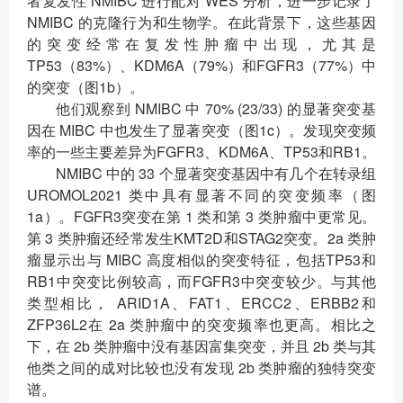
者复发性 NMIBC 进行配对 WES 分析，进一步记录了
NMIBC 的克隆行为和生物学。在此背景下，这些基因
的突变经常在复发性肿瘤中出现，尤其是
TP53（83%）、KDM6A（79%）和FGFR3（77%）中
的突变（图1b）。
他们观察到 NMIBC 中 70% (23/33) 的显著突变基
因在 MIBC 中也发生了显著突变（图1c）。发现突变频
率的一些主要差异为FGFR3、KDM6A、TP53和RB1。
NMIBC 中的 33 个显著突变基因中有几个在转录组
UROMOL2021 类中具有显著不同的突变频率（图
1a）。FGFR3突变在第 1 类和第 3 类肿瘤中更常见。
第 3 类肿瘤还经常发生KMT2D和STAG2突变。2a 类肿
瘤显示出与 MIBC 高度相似的突变特征，包括TP53和
RB1中突变比例较高，而FGFR3中突变较少。与其他
类型相比， ARID1A、FAT1、ERCC2、ERBB2和
ZFP36L2在 2a 类肿瘤中的突变频率也更高。相比之
下，在 2b 类肿瘤中没有基因富集突变，并且 2b 类与其
他类之间的成对比较也没有发现 2b 类肿瘤的独特突变
谱。