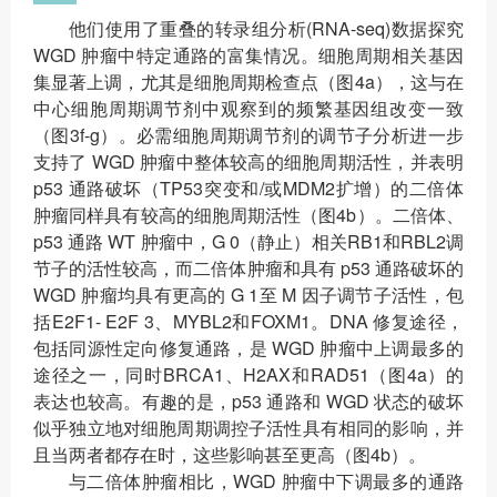
他们使用了重叠的转录组分析(RNA-seq)数据探究
WGD 肿瘤中特定通路的富集情况。细胞周期相关基因
集显著上调，尤其是细胞周期检查点（图4a），这与在
中心细胞周期调节剂中观察到的频繁基因组改变一致
（图3f-g）。必需细胞周期调节剂的调节子分析进一步
支持了 WGD 肿瘤中整体较高的细胞周期活性，并表明
p53 通路破坏（TP53突变和/或MDM2扩增）的二倍体
肿瘤同样具有较高的细胞周期活性（图4b）。二倍体、
p53 通路 WT 肿瘤中，G 0（静止）相关RB1和RBL2调
节子的活性较高，而二倍体肿瘤和具有 p53 通路破坏的
WGD 肿瘤均具有更高的 G 1至 M 因子调节子活性，包
括E2F1- E2F 3、MYBL2和FOXM1。DNA 修复途径，
包括同源性定向修复通路，是 WGD 肿瘤中上调最多的
途径之一，同时BRCA1、H2AX和RAD51（图4a）的
表达也较高。有趣的是，p53 通路和 WGD 状态的破坏
似乎独立地对细胞周期调控子活性具有相同的影响，并
且当两者都存在时，这些影响甚至更高（图4b）。
与二倍体肿瘤相比，WGD 肿瘤中下调最多的通路