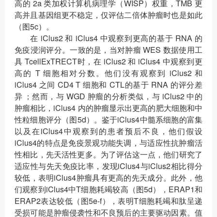
高的 2a 类加权计算机病理学（WISP）权重，TMB 更
高并且基因组更不稳定，仅评估二倍体肿瘤时也是如此
（图5c）。
在 iClus2 和 iClus4 中观察到更高的基于 RNA 的
免疫浸润评分。一致的是，当对肿瘤 WES 数据使用工
具 TcellExTRECT时，在 iClus2 和 iClus4 中观察到更
高的 T 细胞相对分数。他们没有观察到 iClus2 和
iClus4 之间 CD4 T 细胞和 CTL的基于 RNA 的评分差
异 ；然而，与 WGD 肿瘤的分析类似，与 iClus2 中的
肿瘤相比，iClus4 内的肿瘤显示出更高的肥大细胞和中
性粒细胞评分（图5d）。鉴于iClus4中髓系细胞的富集
以及在iClus4中观察到的患者预后不良，他们假设
iClus4的特点是免疫景观功能失调，与适应性抗肿瘤活
性相比，先天活性更多。为了评估这一点，他们研究了
适应性与先天免疫比率，发现iClus4与iClus2相比得分
较低，表明iClus4肿瘤具有更高的先天成分。此外，他
们观察到iClus4中T细胞耗竭较高（图5d），ERAP1和
ERAP2表达较低（图5e-f），表明T细胞耗竭和肽呈递
受损可能是肿瘤侵袭性和不良预后的主要驱动因素。值