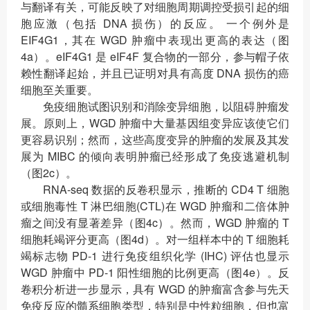
与翻译有关，可能反映了对细胞周期调控受损引起的细
胞应激（包括 DNA 损伤）的反应。 一个例外是
EIF4G1，其在 WGD 肿瘤中表现出更高的表达（图
4a）。eIF4G1 是 eIF4F 复合物的一部分，参与帽子依
赖性翻译起始，并且已证明对具有高度 DNA 损伤的癌
细胞至关重要。
免疫细胞试图识别和消除变异细胞，以阻碍肿瘤发
展。原则上，WGD 肿瘤中大量基因组变异应该使它们
更容易识别；然而，这些高度变异的肿瘤的发展及其发
展为 MIBC 的倾向表明肿瘤已经形成了免疫逃避机制
（图2c）。
RNA-seq 数据的反卷积显示，推断的 CD4 T 细胞
或细胞毒性 T 淋巴细胞(CTL)在 WGD 肿瘤和二倍体肿
瘤之间没有显著差异（图4c）。然而，WGD 肿瘤的 T
细胞耗竭评分更高（图4d）。对一组样本中的 T 细胞耗
竭标志物 PD-1 进行免疫组织化学 (IHC) 评估也显示
WGD 肿瘤中 PD-1 阳性细胞的比例更高（图4e）。反
卷积分析进一步显示，具有 WGD 的肿瘤富含参与先天
免疫反应的髓系细胞类型，特别是中性粒细胞，但也富