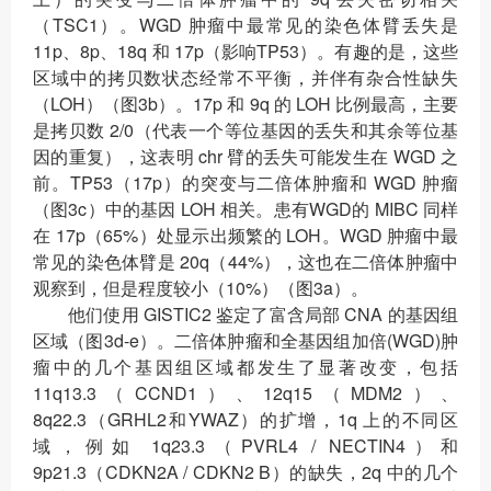
（TSC1）。WGD 肿瘤中最常见的染色体臂丢失是
11p、8p、18q 和 17p（影响TP53）。有趣的是，这些
区域中的拷贝数状态经常不平衡，并伴有杂合性缺失
（LOH）（图3b）。17p 和 9q 的 LOH 比例最高，主要
是拷贝数 2/0（代表一个等位基因的丢失和其余等位基
因的重复），这表明 chr 臂的丢失可能发生在 WGD 之
前。TP53（17p）的突变与二倍体肿瘤和 WGD 肿瘤
（图3c）中的基因 LOH 相关。患有WGD的 MIBC 同样
在 17p（65%）处显示出频繁的 LOH。WGD 肿瘤中最
常见的染色体臂是 20q（44%），这也在二倍体肿瘤中
观察到，但是程度较小（10%）（图3a）。
他们使用 GISTIC2 鉴定了富含局部 CNA 的基因组
区域（图3d-e）。二倍体肿瘤和全基因组加倍(WGD)肿
瘤中的几个基因组区域都发生了显著改变，包括
11q13.3（CCND1）、12q15（MDM2）、
8q22.3（GRHL2和YWAZ）的扩增，1q 上的不同区
域，例如 1q23.3（PVRL4 / NECTIN4）和
9p21.3（CDKN2A / CDKN2 B）的缺失，2q 中的几个