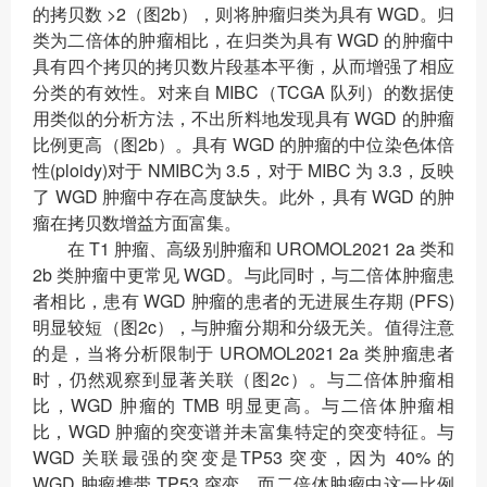
的拷贝数 >2（图2b），则将肿瘤归类为具有 WGD。归
类为二倍体的肿瘤相比，在归类为具有 WGD 的肿瘤中
具有四个拷贝的拷贝数片段基本平衡，从而增强了相应
分类的有效性。对来自 MIBC（TCGA 队列）的数据使
用类似的分析方法，不出所料地发现具有 WGD 的肿瘤
比例更高（图2b）。具有 WGD 的肿瘤的中位染色体倍
性(ploidy)对于 NMIBC为 3.5，对于 MIBC 为 3.3，反映
了 WGD 肿瘤中存在高度缺失。此外，具有 WGD 的肿
瘤在拷贝数增益方面富集。
在 T1 肿瘤、高级别肿瘤和 UROMOL2021 2a 类和
2b 类肿瘤中更常见 WGD。与此同时，与二倍体肿瘤患
者相比，患有 WGD 肿瘤的患者的无进展生存期 (PFS)
明显较短（图2c），与肿瘤分期和分级无关。值得注意
的是，当将分析限制于 UROMOL2021 2a 类肿瘤患者
时，仍然观察到显著关联（图2c）。与二倍体肿瘤相
比，WGD 肿瘤的 TMB 明显更高。与二倍体肿瘤相
比，WGD 肿瘤的突变谱并未富集特定的突变特征。与
WGD 关联最强的突变是TP53 突变，因为 40% 的
WGD 肿瘤携带 TP53 突变，而二倍体肿瘤中这一比例