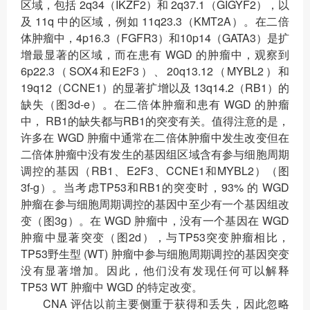
区域，包括 2q34（IKZF2）和 2q37.1（GIGYF2），以
及 11q 中的区域，例如 11q23.3（KMT2A）。在二倍
体肿瘤中，4p16.3（FGFR3）和10p14（GATA3）是扩
增最显著的区域，而在患有 WGD 的肿瘤中，观察到
6p22.3（SOX4和E2F3）、20q13.12（MYBL2）和
19q12（CCNE1）的显著扩增以及 13q14.2（RB1）的
缺失（图3d-e）。在二倍体肿瘤和患有 WGD 的肿瘤
中， RB1的缺失都与RB1的突变有关。值得注意的是，
许多在 WGD 肿瘤中通常在二倍体肿瘤中发生改变但在
二倍体肿瘤中没有发生的基因组区域含有参与细胞周期
调控的基因（RB1、E2F3、CCNE1和MYBL2）（图
3f-g）。当考虑TP53和RB1的突变时，93% 的 WGD
肿瘤在参与细胞周期调控的基因中至少有一个基因组改
变（图3g）。在 WGD 肿瘤中，没有一个基因在 WGD
肿瘤中显著突变（图2d），与TP53突变肿瘤相比，
TP53野生型 (WT) 肿瘤中参与细胞周期调控的基因突变
没有显著增加。因此，他们没有发现任何可以解释
TP53 WT 肿瘤中 WGD 的特定改变。
CNA 评估以前主要侧重于获得和丢失，因此忽略