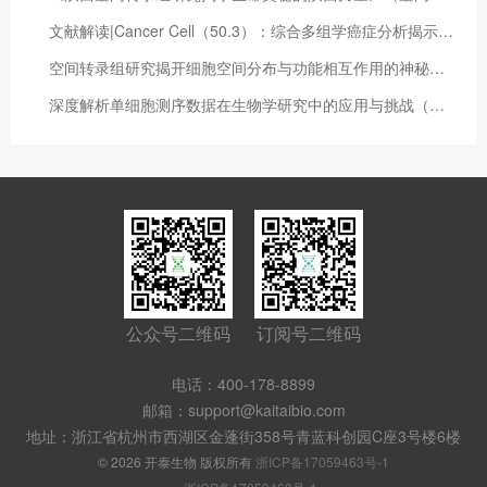
文献解读|Cancer Cell（50.3）：综合多组学癌症分析揭示与治疗脆弱性和细胞起源相关的 DNA 甲基化模式
空间转录组研究揭开细胞空间分布与功能相互作用的神秘面纱（空间转录组综述）
深度解析单细胞测序数据在生物学研究中的应用与挑战（单细胞测序数据处理）
公众号二维码
订阅号二维码
电话：400-178-8899
邮箱：support@kaitaibio.com
地址：浙江省杭州市西湖区金蓬街358号青蓝科创园C座3号楼6楼
© 2026 开泰生物 版权所有
浙ICP备17059463号-1