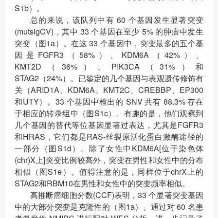
S1b）。
总的来说，该队列中有 60 个基因发生显著突变
(mutsigCV)，其中 33 个基因在至少 5% 的肿瘤中发生
突变（图1a）。在这 33 个基因中，突变最多的五个基
因是FGFR3（58%）、KDM6A（42%）、
KMT2D（36%）、PIK3CA（31%）和
STAG2（24%）。已鉴定的几个基因与表观遗传修饰有
关（ARID1A、KDM6A、KMT2C、CREBBP、EP300
和UTY）。33 个基因中检出的 SNV 共有 88.3% 存在
于相应的转录组中（图S1c）。有趣的是，他们观察到
几个基因的替代等位基因显著过表达，尤其是FGFR3
和HRAS，它们都是RAS-丝裂原活化蛋白激酶途径的
一部分（图S1d）。除了女性中KDM6A[位于染色体
(chr)X上]突变比例较高外，突变在男性和女性中的分布
相似（图S1e）。值得注意的是，同样位于chrX上的
STAG2和RBM10在男性和女性中的突变频率相似。
高推断癌细胞分数(CCF)表明，33 个显著突变基因
中的大部分突变是克隆性的（图1a）。通过对 60 名患