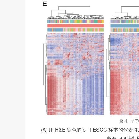
图1. 早
(A) 用 H&E 染色的 pT1 ESCC 标本的
所有 AOI 进