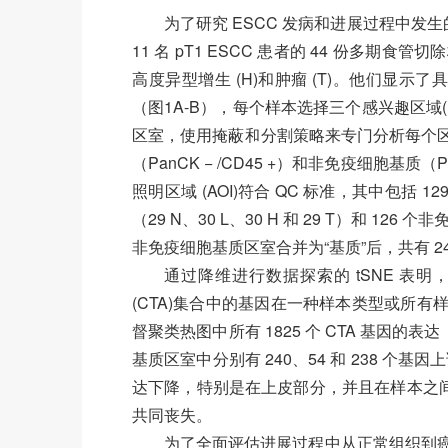
为了研究 ESCC 发病和进展过程中发生的
11 名 pT1 ESCC 患者的 44 份多期食
高度异型增生 (H)和肿瘤 (T)。他们显示
（图1A-B），每个样本选择三个感兴趣区域(
区室，使用掩蔽和分割策略来专门分析每个区室内
（PanCK − /CD45 +）和非免疫细胞基质（Pan
照明区域 (AOI)符合 QC 标准，其中包括 129
（29 N、30 L、30 H 和 29 T）和 126 
非免疫细胞基质区室合并为“基质”后，共有 244 个（
通过降维进行数据探索的 tSNE 表明，
(CTA)集合中的基因在一种样本类型或所
督聚类热图中所有 1825 个 CTA 基因的
基质区室中分别有 240、54 和 238 个
达下降，特别是在上皮部分，并且在样本之间
共同丧失。
为了全面评估进展过程中从正常组织到癌症的