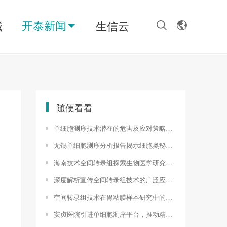
开泰新闻
城
生信云
随便看看
单细胞测序技术潜在的危害及应对策略（单细胞测序 简书）
无锡单细胞测序分析报告揭示细胞奥秘，助力精准医疗新篇章（单细胞测序报告解读）
海南技术空间转录组探索生物医学研究新领域（海南技术引进）
深度解析宣传空间转录组技术的广泛应用与优势（dsp空间转录组）
空间转录组技术在胃粘膜样本研究中的应用（空间转录组测序流程）
安贞医院引进单细胞测序平台，推动精准医疗发展（单细胞测序用来干什么）