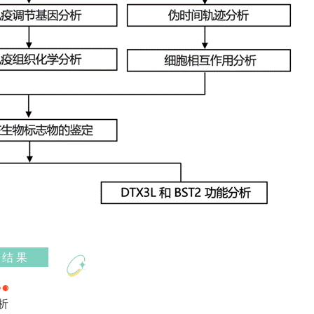
结 果
析