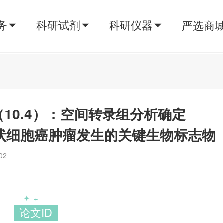
务
科研试剂
科研仪器
严选商
d（10.4）：空间转录组分析确定
管鳞状细胞癌肿瘤发生的关键生物标志物
02
✦
+
论文ID