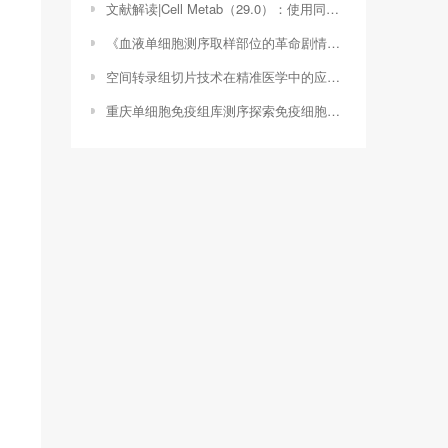
文献解读|Cell Metab（29.0）：使用同基因人胚胎干细胞衍生的 β 样细胞对 20 种 2 型糖尿病相关基因进行功能分析
《血液单细胞测序取样部位的革命剧情中的科学探索之旅》（单细胞测序测的是什么）
空间转录组切片技术在精准医学中的应用与进展（空间转录组切片图）
重庆单细胞免疫组库测序探索免疫细胞奥秘的新工具（单细胞测序技术服务）