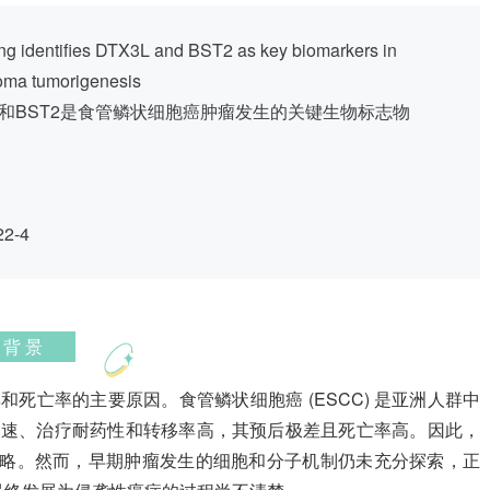
ng identifies DTX3L and BST2 as key biomarkers in
oma tumorigenesis
L和BST2是食管鳞状细胞癌肿瘤发生的关键生物标志物
22-4
背 景
率和死亡率的主要原因。食管鳞状细胞癌 (ESCC) 是亚洲人群中
展迅速、治疗耐药性和转移率高，其预后极差且死亡率高。因此，
疗策略。然而，早期肿瘤发生的细胞和分子机制仍未充分探索，正