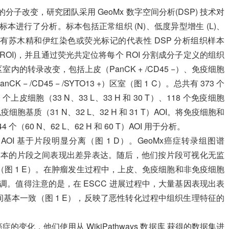
分子改变，研究团队采用 GeoMx 数字空间分析(DSP) 技术对
管切除标本进行了分析。标本包括正常组织 (N)、低度异型增生 (L)、
了具有苏木精和伊红染色或荧光标记的代表性 DSP 分析组织样本
ROI)，并且通过荧光共定位将每个 ROI 分割成分子定义的组织
的转录改变，包括上皮（PanCK + /CD45 −）、免疫细胞
CK − /CD45 − /SYTO13 +）区室（图 1 C）。总共有 373 个
 个上皮细胞（33 N、33 L、33 H 和 30 T）、118 个免疫细胞
个非免疫细胞基质（31 N、32 L、32 H 和 31 T）AOI。将免疫细胞和
60 N、62 L、62 H 和 60 T）AOI 用于分析。
AOI 基于片段明显分离（图 1 D）。GeoMx癌症转录组图谱
有样本的片段之间表现出差异表达。随后，他们按片段可视化无监
表达（图 1 E）。在肿瘤发生过程中，上皮、免疫细胞和非免疫细胞
基因上调。值得注意的是，在 ESCC 进展过程中，大量基因表现出表
基本一致（图 1 E），反映了恶性转化过程中组织生理特征的
变化，他们使用从 WikiPathways 数据库 获得的数据集进