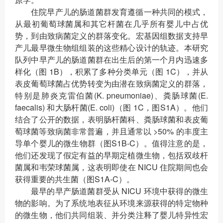
住院早产儿的肠道菌群发育遵循一种共同的模式，
从最初葡萄球菌属和其它杆菌在几乎所有婴儿中占优
势，到由致病菌定义的群落变化。宏基因组数据支持早
产儿最早微生物组组装的这些精心设计的轨迹。本研究
队列中早产儿的肠道菌群在出生后的第一个月内迅速多
样化（图 1B），积累了多种分类单元（图 1C），并从
表皮葡萄球菌占优势转变为由潜在致病菌定义的群落，
特别是肺炎克雷伯菌(K. pneumoniae)、粪肠球菌(E.
faecalis) 和大肠杆菌(E. coli)（图 1C，图S1A）。他们
结合了公开的数据，表明肠杆菌科、粪肠球菌和表皮葡
萄球菌等致病菌非常普遍，并且通常以 >50% 的丰度主
导单个婴儿的微生物群（图S1B-C）。值得注意的是，
他们还发现了假定有益的早期定植微生物，包括双歧杆
菌属和韦荣球菌属，这表明即使在 NICU 住院期间也会
获得重要的共生菌（图S1A-C）。
最早的早产肠道菌群受从 NICU 环境中获得的微生
物的影响。为了系统地表征从环境来源获得的特定物种
的微生物，他们共同组装、并分类注释了婴儿特异性宏