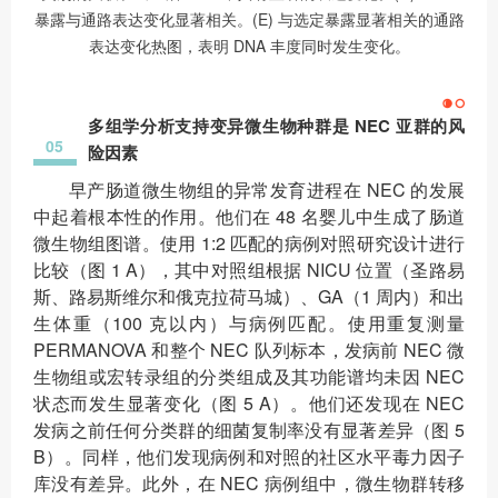
暴露与通路表达变化显著相关。(E) 与选定暴露显著相关的通路
表达变化热图，表明 DNA 丰度同时发生变化。
多组学分析支持变异微生物种群是 NEC 亚群的风
05
险因素
早产肠道微生物组的异常发育进程在 NEC 的发展
中起着根本性的作用。他们在 48 名婴儿中生成了肠道
微生物组图谱。使用 1:2 匹配的病例对照研究设计进行
比较（图 1 A），其中对照组根据 NICU 位置（圣路易
斯、路易斯维尔和俄克拉荷马城）、GA（1 周内）和出
生体重（100 克以内）与病例匹配。使用重复测量
PERMANOVA 和整个 NEC 队列标本，发病前 NEC 微
生物组或宏转录组的分类组成及其功能谱均未因 NEC
状态而发生显著变化（图 5 A）。他们还发现在 NEC
发病之前任何分类群的细菌复制率没有显著差异（图 5
B）。同样，他们发现病例和对照的社区水平毒力因子
库没有差异。此外，在 NEC 病例组中，微生物群转移