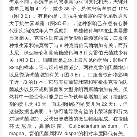
生素不同，非抗生素药物暴露与双向变化相关，关键分
类单元增加 41 个，减少 38 个，总体患病率超过 10%
（图 3 E）。有趣的是，非抗生素暴露的变化系数通常
大于抗生素暴露（图3C-E），这种影响已在患有心脏
代谢疾病的成年人中观察到。单独物种与非抗生素暴露
显著相关。克雷伯氏菌属是受影响最频繁的属，口服多
种维生素和法莫替丁与 6 种克雷伯氏菌增加有关，而芬
太尼、咪达唑仑和葡萄糖酸钙与 8 种克雷伯氏菌减少有
关（图 3 E）。咖啡因是总体上最常见的药物，影响了
88%的样本，它与艰难梭菌减少、两种克雷伯氏菌增加
以及粪肠球菌增加有关（图 3 E）。口服含铁药物影响
了近 1/3 的样本，它与表皮葡萄球菌和密歇根克雷伯氏
菌减少以及不规则弧菌和大型弗朗西斯菌增加有关。虽
然其中一些变化可能是由于补铁年龄增加所致（接触铁
剂的婴儿为 43 天，而未接触铁剂的婴儿为 22 天），但
这些数据也表明，补铁可能导致有益的韦荣球菌和芬戈
尔德球菌增加，反映出更成熟的微生物组组成。在接触
芬太尼后，粪肠球菌、Cutibacterium avidum、F.
magna、雷伯氏菌属和V. dispar的相对丰度降低有关。