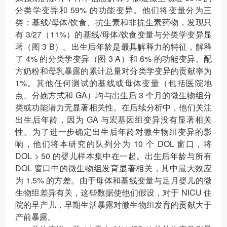
分类学变异和 59% 的功能变异。他们将变量分为三
类：基线/母体/饮食、抗生素和非抗生素药物，发现只
有 3/27（11%）的基线/母体/饮食变量与分类学变异显
著（图 3 B）。出生后年龄是最具解释力的特征，解释
了 4% 的分类学变异（图 3 A）和 6% 的功能变异。配
方奶粉和母乳暴露的累计总量对分类学变异的贡献率为
1%。其他任何测试的基线或母体变量（包括医院地
点、分娩方式和 GA）均与出生后 3 个月的微生物组分
类或功能潜力无显著相关性。在后续分析中，他们关注
出生后年龄，因为 GA 与宏基因组变异没有显著相关
性。为了进一步确定出生后年龄对微生物组变异的影
响，他们将本研究的队列分为 10 个 DOL 窗口，将
DOL > 50 的婴儿样本集中在一起。出生后年龄与所有
DOL 窗口中的微生物组发育显著相关，其中最大效应
为 1.5% 的方差。由于母体和基线变量与足月婴儿的微
生物组差异有关，这些数据使他们假设，对于 NICU 住
院的早产儿，早期生活暴露对微生物组发育的贡献大于
产前暴露。