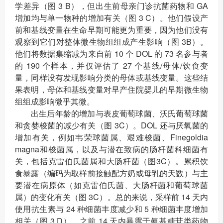
学差异（图 3 B），但出生前母亲门诊抗菌药物和 GA
增加均与单一物种的增加有关（图 3 C）。他们假设产
前和基线变量在生命早期可能更为重要，因为他们没有
观察到它们对整体微生物组组成产生影响（图 3B）。
他们将数据集缩减为来自前 10 个 DOL 的 73 名参与者
的 190 个样本，并仅评估了 27 个基线/母体/饮食变
量，同样没有发现影响分类的母体或基线变量。这些结
果表明，母体和基线变量对早产住院婴儿的早期微生物
组组成影响微乎其微。
出生后年龄的增加与表皮葡萄球菌、沃氏葡萄球菌
和贪婪梭菌的减少有关（图 3C）。DOL 还与厌氧菌的
增加有关，例如韦荣球菌属、艰难梭菌、Finegoldia
magna和梭菌属，以及与潜在致病的肠杆菌科细菌有
关，包括克雷伯氏菌属和大肠杆菌（图3C）。累积饮
食暴露（编码为取样前接触配方奶或母乳的天数）与主
要潜在病原体（如克雷伯氏菌、大肠杆菌和葡萄球菌
属）的变化有关（图 3C）。总的来说，采样前 14 天内
使用抗生素与 24 种细菌丰度减少和 5 种细菌丰度增加
相关（图 3 D）。之前 14 天内暴露于氨基糖苷类药物