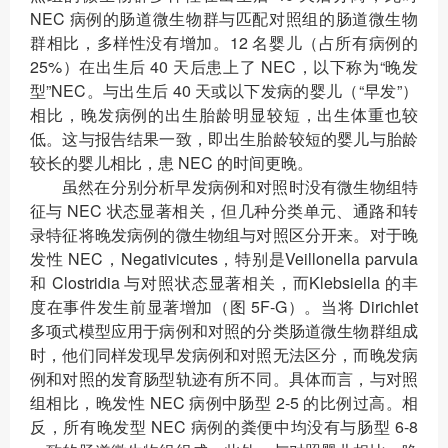
NEC 病例的肠道微生物群与匹配对照组的肠道微生物
群相比，多样性没有增加。12 名婴儿（占所有病例的
25%）在出生后 40 天后患上了 NEC，以下称为“晚发
型”NEC。与出生后 40 天或以下发病的婴儿（“早发”）
相比，晚发病例的出生胎龄明显较短，出生体重也较
低。这与报告结果一致，即出生胎龄较短的婴儿与胎龄
较长的婴儿相比，患 NEC 的时间更晚。
虽然在分别分析早发病例和对照时没有微生物组特
征与 NEC 状态显著相关，但几种分类单元、通路和转
录特征将晚发病例的微生物组与对照区分开来。对于晚
发性 NEC，Negativicutes，特别是Veillonella parvula
和 Clostridia 与对照状态显著相关，而Klebsiella 的丰
度在事件发生前显著增加（图 5F-G）。当将 Dirichlet
多项式模型应用于病例和对照的分类肠道微生物群组成
时，他们同样发现早发病例和对照无法区分，而晚发病
例和对照的发育肠型轨迹有所不同。具体而言，与对照
组相比，晚发性 NEC 病例中肠型 2-5 的比例过高。相
反，所有晚发型 NEC 病例的粪便中均没有与肠型 6-8