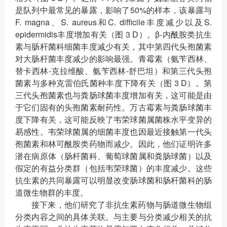
是队列中最常见的暴露，影响了50%的样本，该暴露与
F. magna、S. aureus和C. difficile丰度减少以及S.
epidermidis丰度增加有关（图 3 D）。β-内酰胺类抗生
素与肠杆菌科细菌丰度减少有关，其中第四代头孢菌素
对大肠杆菌丰度减少的影响最强。青霉素（氨苄西林、
替卡西林-克拉维酸、氨苄西林-舒巴坦）和第三代头孢
菌素与多种克雷伯氏菌种丰度下降有关（图 3 D）。第
三代头孢菌素也与粪肠球菌丰度增加有关，这可能是由
于它们固有的头孢菌素耐药性。万古霉素与粪肠球菌丰
度下降有关，这可能反映了韦荣球菌属菌株水平变异的
易感性。韦荣球菌属的细菌丰度也因最近接触第一代头
孢菌素和林可酰胺类药物而减少。因此，他们证明许多
潜在病原体（肠杆菌科、葡萄球菌属和粪肠球菌）以及
假定的有益分类群（包括韦荣球菌）的丰度减少。这些
抗生素的共同暴露可以明显改变肠球菌和肠杆菌科的肠
道微生物群的丰度。
接下来，他们研究了非抗生素药物与肠道微生物组
分类内容之间的具体关联。与主要与分类减少相关的抗