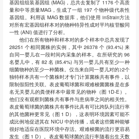
基因组组装基因组 (MAG)，总共去复制了 1176 个高质
量和中等质量MAG，生成了一组 197 个物种级代表性
基因组。利用该 MAG 数据库，他们使用 inStrain方法
对所有宏基因组样本对的物种特异性成对平均核苷酸同
一性 (ANI) 值进行了分析。
他们在所有物种和样本对的多个样本中总共发现了
28251 个相同菌株的实例，其中 26378 个 (93.4%) 来
自同一婴儿在一段时间内采集的样本。在所研究的 96
名婴儿中，有 82 名 (85.4%) 与另一婴儿共有至少一种
细菌物种的至少一种菌株。仅当来自同一婴儿对的≥2个
独特样本共有一个菌株时才专门计算菌株共有事件，以
限制假阳性关联。表皮葡萄球菌和艰难梭菌菌株是在多
名无关婴儿的粪便样本中最常见的物种（图 1D-E）。
他们没有观察到菌株共有事件与患病率之间的相关性。
表皮葡萄球菌的菌株共有事件比具有可比跨队列流行率
的其他菌种更常见（图 1 D），这表明环境因素可能不
成比例地促进其在 NICU 中的传播，或者这些菌种能够
很好地适应在医院环境中存活。艰难梭菌的流行更容易
发生（图 1 D）。表皮葡萄球菌的流行率随着出生天数