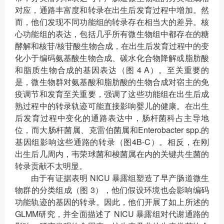
对应，通路丰富度和转录在出生后发育过程中增加。然
而，他们发现不同功能组的转录存在相当大的差异。核
心功能组的表达，包括几乎所有微生物组中都存在的糖
酵解和核苷/核苷酸生物合成，在出生后发育过程中的变
化小于编码氨基酸生物合成、碳水化合物降解或脂肪酸
和脂质生物合成的基因表达（图 4 A）。至关重要的
是，微生物群对氨基酸和脂肪酸的生物合成对宿主的免
疫调节和发育至关重要，强调了这些功能组在出生后成
熟过程中的转录轨迹可能直接影响婴儿的健康。在出生
后发育过程中变化的通路表达中，肠杆菌科占主导地
位，而大肠杆菌属、克雷伯菌属和Enterobacter spp.的
基因组影响这些通路的转录（图4B-C）。相反，在刚
出生后几周内，韦荣球菌和梭菌属在内的关键共生菌的
转录贡献不太明显。
由于有证据表明 NICU 暴露组塑造了早产肠道微生
物群的分类组成（图 3），他们假设环境也会影响编码
功能轨迹的基因的转录。因此，他们开展了如上所述的
GLMM研究，并全面描述了 NICU 暴露组对代谢通路的