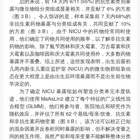
总的来说，前 14 天内 6/11 (55%) 的抗生素类别暴
露与微生物组分类组成显著相关，并贡献了 6% 的方差
（图 3 B）。令人惊讶的是，样本采集前 7 天内68%的
非抗生素药物暴露与分类组成有关，共同贡献了 10%
的方差（图 3 B）。由于 NICU 中的药物经常同时使
用，他们确定了药物共同使用的频率，以了解非抗生素
药物的影响。除了氨苄西林和庆大霉素、万古霉素和庆
大霉素以及咖啡因和庆大霉素共同使用外，大多数药物
暴露并不重叠。综上所述，这些发现表明，出生后最初
几周内新生儿重症监护室 (NICU) 内的微生物群组装动
态在更大程度上是由出生后环境暴露而不是出生前生物
学决定的。
为了确定 NICU 暴露组如何塑造分类单元丰度轨
迹，他们使用 MaAsLin2 建立了每个特征的广义线性混
合模型 (GLMM)。他们将参与者、医院地点和研究作为
随机效应，并评估了所有 62 个基线/母亲/饮食、抗生素
和非抗生素药物变量（图 3 B）。该方法可以校正已知
的混杂因素并反卷积同时暴露的影响，但不解决变量之
间的相互作用。虽然产前和母亲变量不能解释整体分类