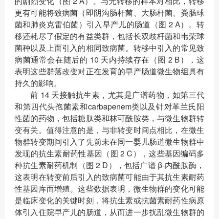
的剧烈变化（图 2 A）。与无转移的样本对相比，转移
更有可能将致病菌（即阴沟肠杆菌、大肠杆菌、粪肠球
菌和肺炎克雷伯菌）引入早产儿的肠道（图 2 A）。转
移还耗尽了假定的有益类群，包括长双歧杆菌和韦荣球
菌种以及上面引入的相同致病菌。转移中引入的常见致
病菌通常会在随后的 10 天内持续存在（图 2 B），这
表明这些群落改变对正在发育的早产肠道微生物组具有
持久的影响。
前 14 天接触抗生素，尤其是广谱药物，如第三代
和第四代头孢菌素和carbapenem类以及针对革兰氏阳
性菌的药物，包括糖肽类和林可酰胺类，与微生物群转
变有关。值得注意的是，与非转变时间点相比，在微生
物群转变期间引入了先前未在同一婴儿肠道微生物群中
发现的抗生素耐药性基因（图 2 C），这些基因编码多
种抗生素耐药机制（图 2 D），包括广谱 β-内酰胺酶，
这表明在转变前后引入的致病菌可能由于其抗生素耐药
性基因库而增殖。这些数据表明，微生物群的变化可能
是临床变化的关键时刻，将抗生素或抗菌素耐药性病原
体引入住院早产儿的肠道，从而进一步扰乱微生物群的