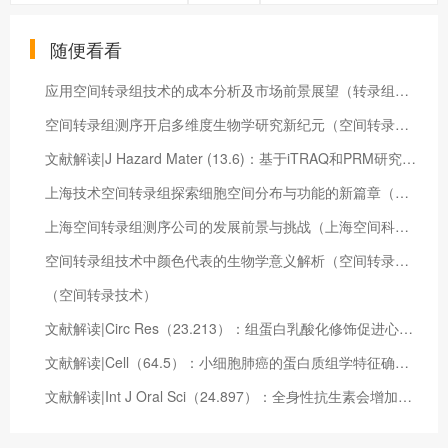
随便看看
应用空间转录组技术的成本分析及市场前景展望（转录组的应用）
空间转录组测序开启多维度生物学研究新纪元（空间转录组数据分析）
文献解读|J Hazard Mater (13.6)：基于iTRAQ和PRM研究低镉条件下水稻根质膜蛋白在锌胁迫中的潜在作用
上海技术空间转录组探索细胞空间分布与功能的新篇章（上海技术转移）
上海空间转录组测序公司的发展前景与挑战（上海空间科学研究院）
空间转录组技术中颜色代表的生物学意义解析（空间转录组分析流程）
（空间转录技术）
文献解读|Circ Res（23.213）：组蛋白乳酸化修饰促进心肌梗死后修复基因的激活
文献解读|Cell（64.5）：小细胞肺癌的蛋白质组学特征确定了生物学见解和亚型特异性治疗策略
文献解读|Int J Oral Sci（24.897）：全身性抗生素会增加微生物群的致病性和口腔骨质流失