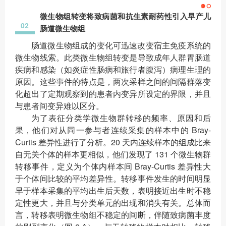
微生物组转变将致病菌和抗生素耐药性引入早产儿
02
肠道微生物组
肠道微生物组成的变化可迅速改变宿主免疫系统的
微生物线索。此类微生物组转变是导致成年人群胃肠道
疾病和感染（如炎症性肠病和旅行者腹泻）病理生理的
原因。这些事件的特点是，两次采样之间的间隔群落变
化超出了定期观察到的患者内变异所设定的界限，并且
与患者间变异难以区分。
为了表征分类学微生物群转移的频率、原因和后
果，他们对从同一参与者连续采集的样本中的 Bray-
Curtis 差异性进行了分析。20 天内连续样本的组成比来
自无关个体的样本更相似，他们发现了 131 个微生物群
转移事件，定义为个体内样本间 Bray-Curtis 差异性大
于个体间比较的平均差异性。转移事件发生的时间明显
早于样本采集的平均出生后天数，表明接近出生时不稳
定性更大，并且与分类单元的出现和消失有关。总体而
言，转移表明微生物组不稳定的间断，伴随致病菌丰度