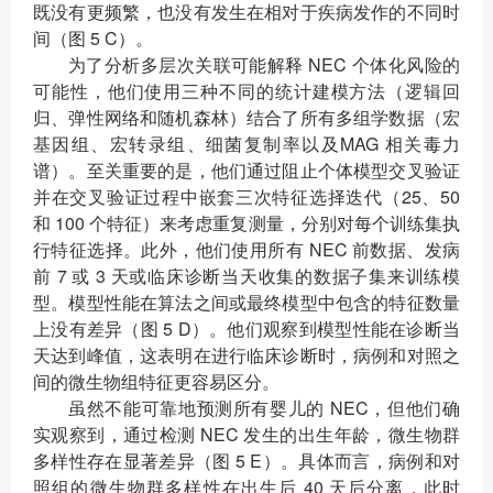
既没有更频繁，也没有发生在相对于疾病发作的不同时
间（图 5 C）。
为了分析多层次关联可能解释 NEC 个体化风险的
可能性，他们使用三种不同的统计建模方法（逻辑回
归、弹性网络和随机森林）结合了所有多组学数据（宏
基因组、宏转录组、细菌复制率以及MAG 相关毒力
谱）。至关重要的是，他们通过阻止个体模型交叉验证
并在交叉验证过程中嵌套三次特征选择迭代（25、50
和 100 个特征）来考虑重复测量，分别对每个训练集执
行特征选择。此外，他们使用所有 NEC 前数据、发病
前 7 或 3 天或临床诊断当天收集的数据子集来训练模
型。模型性能在算法之间或最终模型中包含的特征数量
上没有差异（图 5 D）。他们观察到模型性能在诊断当
天达到峰值，这表明在进行临床诊断时，病例和对照之
间的微生物组特征更容易区分。
虽然不能可靠地预测所有婴儿的 NEC，但他们确
实观察到，通过检测 NEC 发生的出生年龄，微生物群
多样性存在显著差异（图 5 E）。具体而言，病例和对
照组的微生物群多样性在出生后 40 天后分离，此时