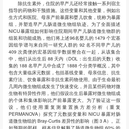
除抗生素外，住院的早产儿还经常接触一系列宿主
指导的药物和干预措施。这些变量和其他变量，例如出
生方式和医院、母亲产前暴露和婴儿饮食，统称为暴露
组，并塑造早产儿肠道微生物组轨迹。为了全面描述
NICU暴露组如何影响住院期间早产儿肠道微生物群的
组装和功能成熟，他们将上述96名婴儿的 1479 个宏基
因组学谱与来自同一研究人群的 92 名不同早产儿的
409 次粪便的宏基因组学数据整合在一起，从该集合
中，他们从出生后 88 天内（DOL：出生后的天数）收
集的 188 名早产儿中合成了 1888 个分类学概况，其中
包含大量临床元数据，包括基线变量、母亲信息、抗生
素疗法、饮食暴露和非抗生素药物使用。由于生命最初
几周内微生物组成发生了快速变化，并且某些药物对微
生物有特异性作用，他们假设出生后暴露对微生物组成
的个体和集体影响比产前暴露更大。为了验证这一假
设，他们使用重复测量置换方差分析（重复
PERMANOVA）探究了元数据变量和 NICU 暴露对肠
道微生物组的 Bray-Curtis 差异性的影响（图 3 A）。正
如预期的那样，样本信息解释了肠道微生物组 60% 的