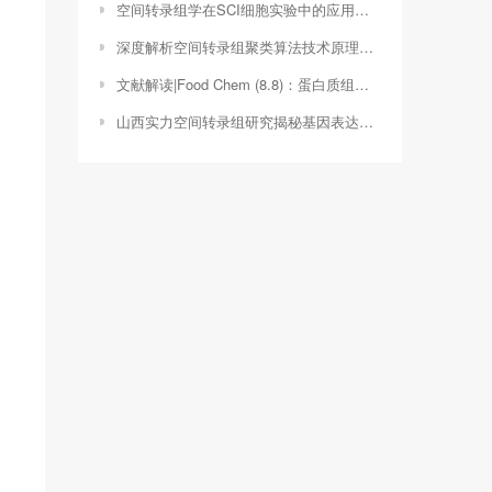
空间转录组学在SCI细胞实验中的应用与进展（空间转录组切片厚度）
深度解析空间转录组聚类算法技术原理与应用前景（空间转录组测序流程）
文献解读|Food Chem (8.8)：蛋白质组学和代谢组学揭示石凉茶两个品种(柳叶蜡梅和浙江蜡梅)器官间抗氧化活性差异的机制
山西实力空间转录组研究揭秘基因表达的空间奥秘（陕西技术转移中心 曹永红）