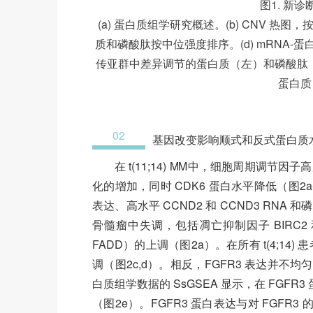
图1. 新
(a) 蛋白质组学研究概述。(b) CNV 热图
质和磷酸肽按中位强度排序。(d) mRNA-蛋白质水
传亚群中差异调节的蛋白质（左）和磷酸肽（右
蛋白质
02
基因改变影响顺式和反式蛋白质
在 t(11;14) MM中，细胞周期调节因
化的增加，同时 CDK6 蛋白水平降低（图2a-b）
表达、高水平 CCND2 和 CCND3 RNA 和
骨髓瘤中失调，包括凋亡抑制因子 BIRC2 和 B
FADD）的上调（图2a）。在所有 t(4;14
调（图2c,d）。相反，FGFR3 表达并不均匀，仅
白质组学数据的 SsGSEA 显示，在 FGFR3
（图2e）。FGFR3 蛋白表达与对 FGFR3 