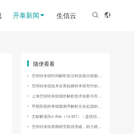
开泰新闻
城
生信云
随便看看
空间转录组时间解析前沿科技揭示细胞空间动态变化（空间转录组数据）
空间转录组技术在胃粘膜样本研究中的应用（空间转录组测序流程）
上海空间转录组报价解析技术创新与市场前景的辩证考量（上海转换空间）
早期胚胎的单细胞测序解析生命起源的精细画卷（胚胎单数细胞是不是不好）
文献解读|Sci Adv（14.957）：盘状结构域受体 2 调节异常的间充质谱系细胞命运和基质组织
空间转录组周期研究取得突破，助力精准医疗迈向新台阶（10x空间转录组的弊端）