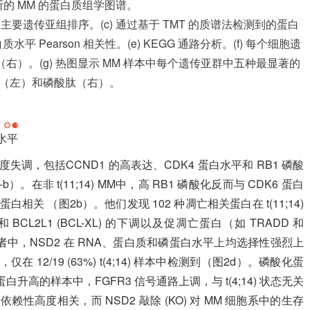
诊断的 MM 的蛋白质组学图谱。
，按主要遗传亚组排序。(c) 通过基于 TMT 的质谱法检测到的蛋白
平 Pearson 相关性。(e) KEGG 通路分析。(f) 每个细胞遗
）。(g) 热图显示 MM 样本中每个遗传亚群中五种最显著的
（左）和磷酸肽（右）。
水平
子高度失调，包括CCND1 的高表达、CDK4 蛋白水平和 RB1 磷酸
。在非 t(11;14) MM中，高 RB1 磷酸化反而与 CDK6 蛋白
磷蛋白相关 （图2b）。他们发现 102 种凋亡相关蛋白在 t(11;14)
CL2L1 (BCL-XL) 的下调以及促凋亡蛋白（如 TRADD 和
) 患者中，NSD2 在 RNA、蛋白质和磷蛋白水平上均选择性强烈上
在 12/19 (63%) t(4;14) 样本中检测到（图2d）。磷酸化蛋
 蛋白升高的样本中，FGFR3 信号通路上调，与 t(4;14) 状态无关
的依赖性高度相关，而 NSD2 敲除 (KO) 对 MM 细胞系中的生存