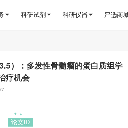
务
科研试剂
科研仪器
严选商
r（23.5）：多发性骨髓瘤的蛋白质组学
治疗机会
77
✦
+
论文ID