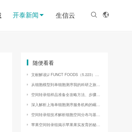
开泰新闻
城
生信云
随便看看
文献解读|J FUNCT FOODS（5.223）：肝脂质组学和蛋白质组学分析揭示了青钱柳黄酮预防小鼠非酒精性脂肪肝炎的机制
从细胞模型到单细胞测序我的科研之旅（单细胞测序样品）
空间转录组样品准备全攻略方法、步骤与注意事项（seurat空间转录组）
深入解析上海单细胞测序服务机构的崛起与启示（单细胞测序报告解读）
空间转录组技术解析细胞空间分布与基因表达关系的创新工具（空间转录学）
苹果空间转录组揭示苹果果实发育的秘密（seurat空间转录组）