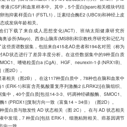
(CSF)和血浆样本中。其中，5个蛋白[sparc相关模块钙结
，卵泡抑素样蛋白1 (FSTL1)，泛素结合酶E2 (UBC9)和神经上皮
D状态或发病年龄相关。
们下载了来自成人思想变化(ACT)、班纳太阳健康研究所
)、梅奥诊所(Mayo)、西奈山脑库(MSBB)和宗教秩序研究和记忆与
了这些质谱数据集，包括来自415名AD患者和194名对照（称为
白质，随后对AD状态进行了差异丰度分析。在这些数据集中的9种蛋白质
C1、嗜铬粒蛋白a (CgA)、HGF、neurexin-1-β (NRX1B)、
]（图2D）。
显著相关（图2B）。在这117种蛋白质中，78种也在脑和血浆中
(ERK-1)和富含亮氨酸重复序列激酶2 (LRRK2)]在脑组织、
中，40个蛋白质[包括14-3-3、钙调神经磷酸酶、SMOC1、
1 (PRDX1)]复制方向一致（富集14 ~ 34倍）（图2D）。
种蛋白质与散发性 AD 状态相关（图 2C）。在与 AD 状态相关
脊液中发现，7 种蛋白[包括 ERK-1、细胞粘附相关、癌基因调节
复制方向一致。