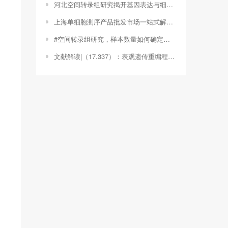
河北空间转录组研究揭开基因表达与细胞空间分布的神秘面纱（空间转录组分析流程）
上海单细胞测序产品批发市场一站式解决方案提供商（国内单细胞测序大牛）
#空间转录组研究，样本数量如何确定？——以我的亲身经历为例#（空间转录组要几个样本组成）
文献解读|（17.337）：表观遗传重编程增强成骨细胞源性细胞外囊泡促进人骨髓干细胞成骨分化