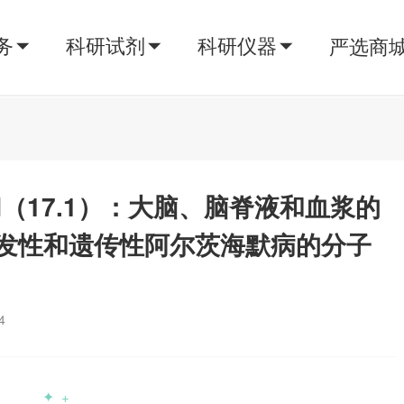
务
科研试剂
科研仪器
严选商
 Med（17.1）：大脑、脑脊液和血浆的
发性和遗传性阿尔茨海默病的分子
4
✦
+