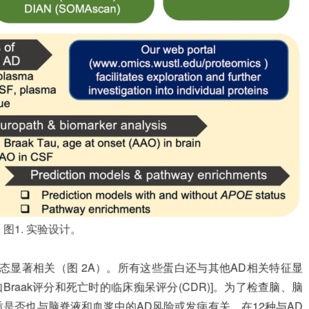
图1. 实验设计。
 状态显著相关（图 2A）。所有这些蛋白还与其他AD相关特征显
raak评分和死亡时的临床痴呆评分(CDR)]。为了检查脑、脑
是否也与脑脊液和血浆中的AD风险或发病有关。在12种与AD