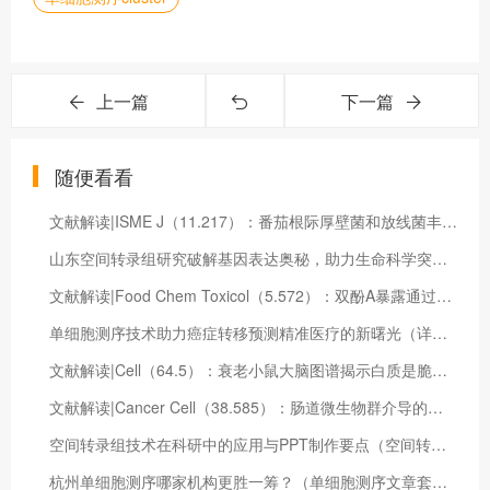
上一篇
下一篇
随便看看
文献解读|ISME J（11.217）：番茄根际厚壁菌和放线菌丰度的干扰导致青枯病的发生
山东空间转录组研究破解基因表达奥秘，助力生命科学突破（空间转录组分析流程）
文献解读|Food Chem Toxicol（5.572）：双酚A暴露通过抑制雄性小鼠海马体线粒体氧化磷酸化降低学习能力
单细胞测序技术助力癌症转移预测精准医疗的新曙光（详述单细胞测序技术的原理和应用）
文献解读|Cell（64.5）：衰老小鼠大脑图谱揭示白质是脆弱的病灶
文献解读|Cancer Cell（38.585）：肠道微生物群介导的核苷酸合成减弱了直肠癌对新辅助放化疗的反应
空间转录组技术在科研中的应用与PPT制作要点（空间转录组分析）
杭州单细胞测序哪家机构更胜一筹？（单细胞测序文章套路）