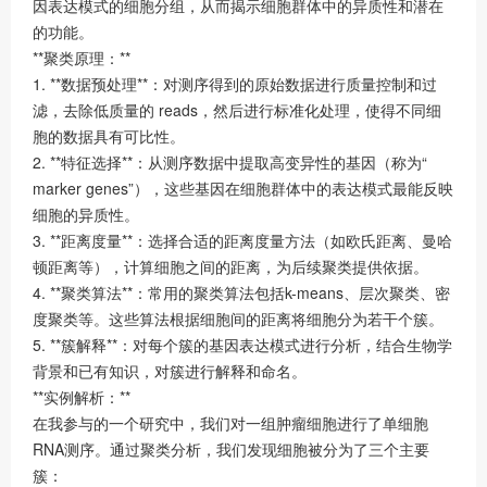
因表达模式的细胞分组，从而揭示细胞群体中的异质性和潜在
的功能。
**聚类原理：**
1. **数据预处理**：对测序得到的原始数据进行质量控制和过
滤，去除低质量的 reads，然后进行标准化处理，使得不同细
胞的数据具有可比性。
2. **特征选择**：从测序数据中提取高变异性的基因（称为“
marker genes”），这些基因在细胞群体中的表达模式最能反映
细胞的异质性。
3. **距离度量**：选择合适的距离度量方法（如欧氏距离、曼哈
顿距离等），计算细胞之间的距离，为后续聚类提供依据。
4. **聚类算法**：常用的聚类算法包括k-means、层次聚类、密
度聚类等。这些算法根据细胞间的距离将细胞分为若干个簇。
5. **簇解释**：对每个簇的基因表达模式进行分析，结合生物学
背景和已有知识，对簇进行解释和命名。
**实例解析：**
在我参与的一个研究中，我们对一组肿瘤细胞进行了单细胞
RNA测序。通过聚类分析，我们发现细胞被分为了三个主要
簇：