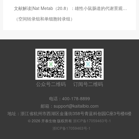
文献解读|Nat Metab（20.8）：雄性小鼠肠道的代谢景观确定了由微生物活动决定的不同生态位
（空间转录组和单细胞转录组）
公众号二维码
订阅号二维码
电话：400-178-8899
邮箱：support@kaitaibio.com
地址：浙江省杭州市西湖区金蓬街358号青蓝科创园C座3号楼6楼
© 2026 开泰生物 版权所有
浙ICP备17059463号-1
浙ICP备17059463号-1