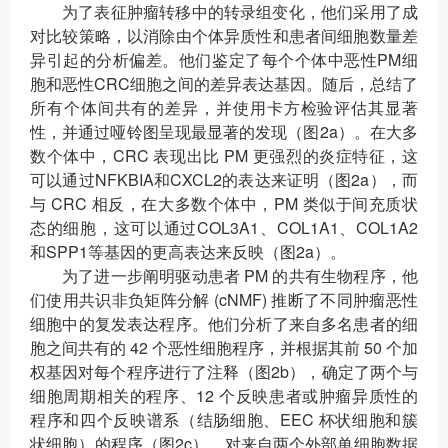
为了表征肿瘤转移中的转录组变化，他们采用了成
对比较策略，以消除由个体异质性和患者间细胞数量差
异引起的分析偏差。他们鉴定了每个个体中恶性PM细
胞和恶性CRC细胞之间的差异表达基因。随后，总结了
所有个体间共有的差异，并使用卡方检验评估其显著
性，并通过哑铃图呈现最显著的发现（图2a）。在大多
数个体中，CRC 表现出比 PM 更强烈的炎症特征，这
可以通过NFKBIA和CXCL2的表达来证明（图2a），而
与 CRC 相反，在大多数个体中，PM 类似于间充质状
态的细胞，这可以通过COL3A1、COL1A1、COL1A2
和SPP1等基因的更高表达来反映（图2a）。
为了进一步阐明驱动患者 PM 的共有生物程序，他
们使用共识非负矩阵分解 (cNMF) 推断了不同肿瘤恶性
细胞中的复发表达程序。他们分析了来自多名患者的细
胞之间共有的 42 个恶性细胞程序，并根据其前 50 个加
权基因对每个程序进行了注释（图2b），确定了两个与
细胞周期相关的程序、12 个反映患者或肿瘤异质性的
程序和四个反映谱系（结肠细胞、EEC 杯状细胞和簇
状细胞）的程序（图2c）。对来自两个外部单细胞数据