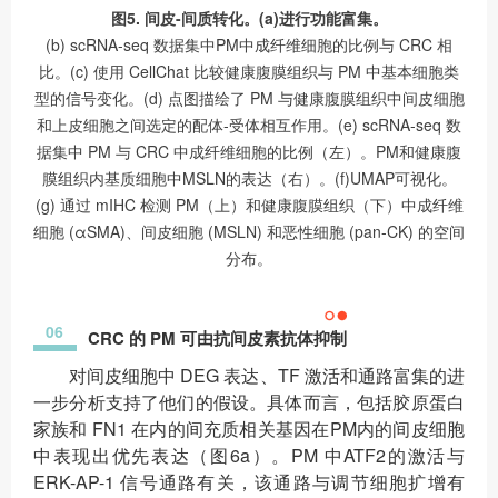
图5. 间皮-间质转化。(a)进行功能富集。
(b) scRNA-seq 数据集中PM中成纤维细胞的比例与 CRC 相
比。(c) 使用 CellChat 比较健康腹膜组织与 PM 中基本细胞类
型的信号变化。(d) 点图描绘了 PM 与健康腹膜组织中间皮细胞
和上皮细胞之间选定的配体-受体相互作用。(e) scRNA-seq 数
据集中 PM 与 CRC 中成纤维细胞的比例（左）。PM和健康腹
膜组织内基质细胞中MSLN的表达（右）。(f)UMAP可视化。
(g) 通过 mIHC 检测 PM（上）和健康腹膜组织（下）中成纤维
细胞 (αSMA)、间皮细胞 (MSLN) 和恶性细胞 (pan-CK) 的空间
分布。
06
CRC 的 PM 可由抗间皮素抗体抑制
对间皮细胞中 DEG 表达、TF 激活和通路富集的进
一步分析支持了他们的假设。具体而言，包括胶原蛋白
家族和 FN1 在内的间充质相关基因在PM内的间皮细胞
中表现出优先表达（图6a）。PM 中ATF2的激活与
ERK-AP-1 信号通路有关，该通路与调节细胞扩增有