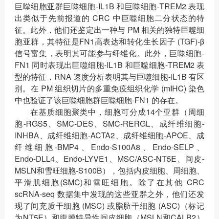
巨噬细胞亚群巨噬细胞-IL1B 和巨噬细胞-TREM2 表现
出类似于先前报道的 CRC 中巨噬细胞二分状态的特
征。此外，他们还鉴定出一种与 PM 相关的独特巨噬细
胞亚群，其特征是FN1高表达和转化生长因子 (TGF)-β
信号富集，表明其可能参与纤维化。此外，巨噬细胞-
FN1 同时表现出巨噬细胞-IL1B 和巨噬细胞-TREM2 表
型的特征，RNA 速度分析表明其与巨噬细胞-IL1B 有区
别。在 PM 组织切片的多重免疫组织化学 (mIHC) 染色
中也验证了该巨噬细胞群巨噬细胞-FN1 的存在。
在基质细胞聚类中，细胞可分成14个亚群（周细
胞-RGS5、SMC-DES、SMC-RERGL、成纤维细胞-
INHBA、成纤维细胞-ACTA2、成纤维细胞-APOE、成
纤维细胞-BMP4、Endo-S100A8、Endo-SELP、
Endo-DLL4、Endo-LYVE1、MSC/ASC-NT5E、间皮-
MSLN和雪旺细胞-S100B），包括内皮细胞、周细胞、
平滑肌细胞(SMC)和雪旺细胞。除了在其他 CRC
scRNA-seq 数据集中发现的这些亚群之外，他们还发
现了间充质干细胞 (MSC) 或脂肪干细胞 (ASC)（标记
为NT5E）和腹膜特异性间皮细胞（MSLN和CALB2）