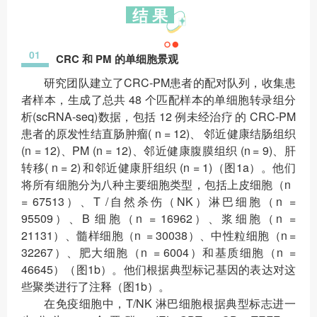
结 果
01
CRC 和 PM 的单细胞景观
研究团队建立了CRC-PM患者的配对队列，收集患
者样本，生成了总共 48 个匹配样本的单细胞转录组分
析(scRNA-seq)数据，包括 12 例未经治疗 的 CRC-PM
患者的原发性结直肠肿瘤( n = 12)、 邻近健康结肠组织
(n = 12)、PM (n = 12)、邻近健康腹膜组织 (n = 9)、肝
转移( n = 2) 和邻近健康肝组织 (n = 1)（图1a）。他们
将所有细胞分为八种主要细胞类型，包括上皮细胞（n
= 67513）、T /自然杀伤（NK）淋巴细胞（n =
95509）、B 细胞（n = 16962）、浆细胞（n =
21131）、髓样细胞（n = 30038）、中性粒细胞（n =
32267）、肥大细胞（n = 6004）和基质细胞（n =
46645）（图1b）。他们根据典型标记基因的表达对这
些聚类进行了注释（图1b）。
在免疫细胞中，T/NK 淋巴细胞根据典型标志进一