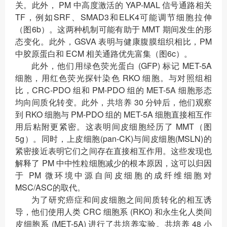
关。此外， PM 中高度激活的 YAP-MAL 信号通路相关
TF，例如SRF、SMAD3和ELK4可能调节细胞拉伸
（图6b）。这两种机制可能有助于 MMT 期间发生的形
态变化。此外，GSVA 表明与健康腹膜组织相比，PM
中胶原蛋白和 ECM 相关通路优先富集（图6c）。
此外，他们用绿色荧光蛋白 (GFP) 标记 MET-5A
细胞，用红色荧光探针染色 RKO 细胞。与对照组相
比，CRC-PDO 组和 PM-PDO 组的 MET-5A 细胞形态
均向间质化转变。此外，共培养 30 分钟后，他们观察
到 RKO 细胞与 PM-PDO 组的 MET-5A 细胞直接相互作
用后粘附更紧密。这表明间皮细胞经历了 MMT（图
5g）。同时，上皮细胞(pan-CK)与间皮细胞(MSLN)的
紧密接近表明它们之间存在直接相互作用。这些发现也
解释了 PM 中中性粒细胞减少的根本原因，这可以归因
于 PM 微环境中源自间皮细胞的成纤维细胞对
MSC/ASC的取代。
为了研究癌症和间皮细胞之间间质转化的相互诱
导，他们使用人类 CRC 细胞系 (RKO) 和永生化人类间
皮细胞系 (MET-5A) 进行了共培养实验。共培养 48 小