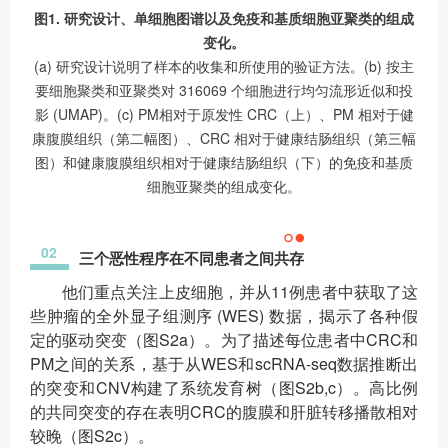
图1. 研究设计、单细胞图谱以及免疫和基质细胞亚聚类的组成
变化。
(a) 研究设计说明了样本的收集和所使用的验证方法。(b) 按主
要细胞聚类和亚聚类对 316069 个细胞进行均匀流形近似和投
影 (UMAP)。(c) PM相对于原发性 CRC（上）、PM 相对于健
康腹膜组织（第二幅图）、CRC 相对于健康结肠组织（第三幅
图）和健康腹膜组织相对于健康结肠组织（下）的免疫和基质
细胞亚聚类的组成变化。
02
三个恶性程序在不同患者之间共存
他们重点关注上皮细胞，并从11例患者中获取了这
些肿瘤的全外显子组测序 (WES) 数据，揭示了各种假
定的驱动突变（图S2a）。为了描述每位患者中CRC和
PM之间的关系，基于从WES和scRNA-seq数据推断出
的突变和CNV构建了系统发育树（图S2b,c）。高比例
的共同突变的存在表明CRC的腹膜和肝脏转移播散相对
较晚（图S2c）。