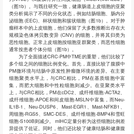
（图1b）。与既往研究一致，健康肠道上皮细胞的亚聚
类分析揭示了不同的分化状态，例如结肠细胞、肠内分
泌细胞 (EEC)、杯状细胞和簇状细胞（图1b）。对于肿
瘤样本中的上皮细胞，他们保留了大多数推断出存在大
规模染色体拷贝数变异 (CNV) 的细胞，并将其归类为
恶性细胞。正常上皮细胞按细胞亚群聚类，而恶性细胞
通常按患者个体分组（图1b）。
为了全面描述CRC-PM中TME的重塑，他们比较了
多个组之间的细胞比例变化。首先，直接比较了腹膜中
PM微环境与结肠中原发性肿瘤微环境的差异。在主要
细胞聚类水平上，与CRC相比，PM在基质细胞中富
集，而肥大细胞和中性粒细胞则减少。在亚聚类水平
上，与CRC相比，PM在cDC2、成纤维细胞-ACTA2、
成纤维细胞-APOE和间皮细胞-MSLN中富集，而Neu-
IL1B-1、Neu-DUSP6、Mast-EGR1、Mast-NFKB1、
周细胞-RGS5、SMC-DES、成纤维细胞-BMP4和雪旺
细胞-S100B则减少。 mIHC定量分析为这些细胞比例差
异提供了佐证。同时，他们还比较了健康结肠和健康腹