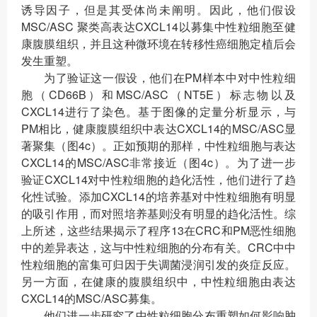
诱导因子，但是其受体尚未阐明。因此，他们假设
MSC/ASC 聚类高表达CXCL14以募集中性粒细胞至健
康腹膜组织，并且这种微环境在转移性癌细胞定植后会
发生重塑。
为了验证这一假设，他们在PM样本中对中性粒细
胞（CD66B）和MSC/ASC（NT5E）标志物以及
CXCL14进行了染色。基于图像的定量分析显示，与
PM相比，健康腹膜组织中表达CXCL14的MSC/ASC显
著聚集（图4c）。正如预期的那样，中性粒细胞与表达
CXCL14的MSC/ASC非常接近（图4c）。为了进一步
验证CXCL14对中性粒细胞的趋化活性，他们进行了趋
化性试验。添加CXCL14的培养基对中性粒细胞有明显
的吸引作用，而对照培养基则没有明显的趋化活性。综
上所述，这些结果揭示了程序13在CRC和PM恶性细胞
中的差异表达，这与中性粒细胞的分布有关。CRC中中
性粒细胞的富集可归因于失调菌浸润引发的炎症反应。
另一方面，在健康的腹膜组织中，中性粒细胞由表达
CXCL14的MSC/ASC募集。
他们进一步研究了中性粒细胞分布重塑如何影响肿