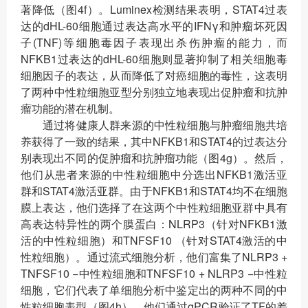
著降低（图4f）。Luminex检测结果表明，STAT4过表
达的dHL-60细胞通过表达高水平的IFNγ和肿瘤坏死因
子(TNF)等细胞毒因子表现出杀伤肿瘤的能力，而
NFKB1过表达的dHL-60细胞则显著抑制了相关细胞毒
细胞因子的表达，从而降低了对癌细胞的毒性，这表明
了两种中性粒细胞亚型分别独立地表现出促肿瘤和抗肿
瘤功能的潜在机制。
通过将健康人群来源的中性粒细胞与肿瘤细胞共培
养获得了一致的结果，其中NFKB1和STAT4的过表达分
别表现出不同的促肿瘤和抗肿瘤功能（图4g）。然后，
他们从患者来源的中性粒细胞中分选出NFKB1激活亚
群和STAT4激活亚群。由于NFKB1和STAT4均不在细胞
膜上表达，他们选择了在这两个中性粒细胞亚群中具有
高表达特异性的两个膜蛋白：NLRP3（针对NFKB1激
活的中性粒细胞）和TNFSF10 （针对STAT4激活的中
性粒细胞）。通过流式细胞分析，他们富集了NLRP3 +
TNFSF10 −中性粒细胞和TNFSF10 + NLRP3 −中性粒
细胞，它们代表了单细胞分析中鉴定出的两种不同的中
性粒细胞表型（图4h）。他们通过qPCR验证了TF的差