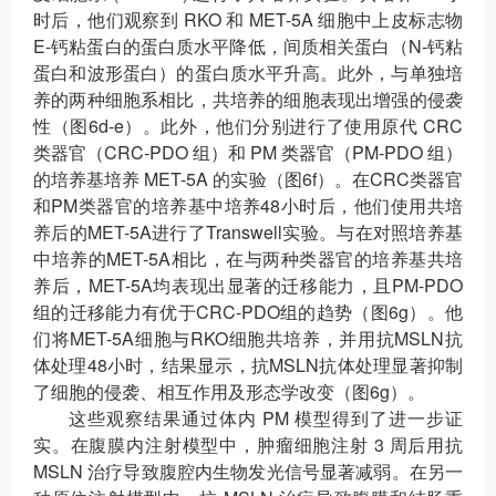
时后，他们观察到 RKO 和 MET-5A 细胞中上皮标志物
E-钙粘蛋白的蛋白质水平降低，间质相关蛋白（N-钙粘
蛋白和波形蛋白）的蛋白质水平升高。此外，与单独培
养的两种细胞系相比，共培养的细胞表现出增强的侵袭
性（图6d-e）。此外，他们分别进行了使用原代 CRC
类器官（CRC-PDO 组）和 PM 类器官（PM-PDO 组）
的培养基培养 MET-5A 的实验（图6f）。在CRC类器官
和PM类器官的培养基中培养48小时后，他们使用共培
养后的MET-5A进行了Transwell实验。与在对照培养基
中培养的MET-5A相比，在与两种类器官的培养基共培
养后，MET-5A均表现出显著的迁移能力，且PM-PDO
组的迁移能力有优于CRC-PDO组的趋势（图6g）。他
们将MET-5A细胞与RKO细胞共培养，并用抗MSLN抗
体处理48小时，结果显示，抗MSLN抗体处理显著抑制
了细胞的侵袭、相互作用及形态学改变（图6g）。
这些观察结果通过体内 PM 模型得到了进一步证
实。在腹膜内注射模型中，肿瘤细胞注射 3 周后用抗
MSLN 治疗导致腹腔内生物发光信号显著减弱。在另一