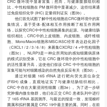
CRC 微环境中显著富集；然而，与健康腹膜组织相
比，中性粒细胞在 PM 微环境中显著减少。这些结果通
过免疫组织化学 (IHC) 定量得到证实（图3b）。
他们首先试图了解中性粒细胞在CRC微环境中的富
集情况，基于受体-配体相互作用推断了相互作用网
络，以探究CRC中中性粒细胞募集的起源。与健康结肠
组织相比，CRC中的上皮细胞、内皮细胞、成纤维细
胞、Mono/Macro细胞和MSC/ASC经常表达趋化因子
（CXCL1 / 2 / 3 / 6 / 8）来募集CXCR2 / 4 +中性粒细胞
（图3c）。NLRP3是一种众所周知的感知细菌病原体
的模式识别受体，它在 CRC 微环境中的中性粒细胞中
的活性显著升高，这使他们假设 CRC 中中性粒细胞的
富集可能与对细菌感染的自然免疫反应有关（图3d）。
通过对细菌 16S rRNA 进行靶向荧光原位杂交
(FISH) 成像，直观地证实了与健康结肠组织相比，
CRC 中存在大量浸润性细菌（图3e）。为了进一步研
究肿瘤内微生物群，他们在正交 CRC 患者队列中进行
了 16S rRNA 基因测序。与最近的报道一致，发现梭杆
菌属和拟杆菌属是 CRC 19中最主要的属。同时，在前