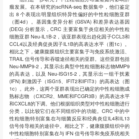
瘤发展。在本研究的scRNA-seq 数据集中，他们鉴定
出 8 个表现出明显组织特异性偏好的中性粒细胞亚群
（图4d）。基因集变异分析 (GSVA) 和差异表达基因
(DEG) 分析显示，CRC 主要富集于炎症相关的中性粒
细胞亚群 Neu-IL1B-2，该亚群表现出趋化因子CCL3和
CCL4以及经典促炎因子IL1B的高表达水平（图1c）。
相比之下，健康腹膜组织主要富集于与免疫系统激活、
TRAIL 信号传导和吞噬途径相关的亚群。这些亚群包括
Neu-MMP9-2，其显示出典型中性粒细胞标志物MMP9
的高表达，以及 Neu-ISG15-2，其显示出一组干扰素
(IFN) 刺激因子（ISG15、IFIT2和IFIT3）的高表达（图
1c）。此外，这两个亚群表现出已确定的中性粒细胞成
熟标志物 （CXCR2、MME和FCGR3B）的高表达水平
和CXCL8的下调。他们根据组织类型对中性粒细胞进行
分类，以比较它们在不同组织中的功能。CRC 中的中
性粒细胞特别富集在与细菌反应和经典炎症IL4和IL13
信号传导相关的途径中。相比之下，健康腹膜组织中的
中性粒细胞特别富集在与 IFN 信号传导和免疫系统相关