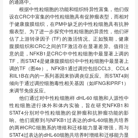
的通路中。
根据中性粒细胞的功能和组织特异性富集，他们假
设在CRC中富集的中性粒细胞具有促肿瘤表型，而相对
于健康腹膜组织，在PM中缺乏的中性粒细胞具有抗肿
瘤表型。为了进一步探究中性粒细胞的异质性，他们评
估了上游转录因子 (TF) 的激活情况。正如预期，健康
腹膜组织和CRC之间的TF激活存在显著差异。值得注
意的是，NFKB1是CRC中中性粒细胞中最显著上调的
TF，而STAT4是健康腹膜组织中中性粒细胞中最显著上
调的TF（图4e）。NFKB1通过调控包括CCL3、CCL4
和IL1B在内的一系列基因来协调炎症反应。而STAT4则
倾向于通过调控细胞毒性相关基因（如IFNG和PRF1）
来调节免疫反应。
他们通过对中性粒细胞样 dHL-60 细胞和人源性中
性粒细胞进行体外和体内实验，旨在研究NFKB1和
STAT4分别对中性粒细胞的促肿瘤和抗肿瘤功能的影
响。他们观察到与NFKB1过表达的dHL-60细胞共培养
的两种CRC细胞系的增殖和迁移能力显著增强，而与
STAT4过表达的dHL-60细胞共培养时增殖和迁移能力显