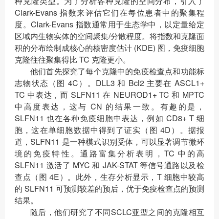
种克隆类型。为了分析各种克隆的空间分布，引入了
Clark-Evans 指数来评估它们在每位患者中的聚集程
度。Clark-Evans 指数通常用于生态学中，以定量给定
区域内生物实体的空间聚集/分散程度。将指数和克隆面
积的分布绘制成核心的核密度估计 (KDE) 图，免疫细胞
克隆往往聚集得比 TC 克隆更小。
他们首先探究了每个克隆中的免疫检查点和功能标
志物状态（图 4C）。DLL3 和 Bcl2 主要在 ASCL1+
TC 中表达，而 SLFN11 在 NEUROD1+ TC 和 MPTC
中高度表达，这与 CN 的结果一致。有趣的是，
SLFN11 也在各种免疫细胞中表达，例如 CD8+ T 细
胞，这在单细胞数据中得到了证实（图 4D）。据报
道，SLFN11 是一种模式识别受体，可以显著调节微环
境的免疫特性。通路富集分析表明，TC 中的高
SLFN11 激活了 MYC 和 JAK-STAT 等信号通路以及检
查点（图 4E）。此外，生存分析显示，T 细胞中较高
的 SLFN11 可预测较差的预后，优于免疫检查点的预测
结果。
随后，他们研究了不同SCLC亚型之间的克隆相互