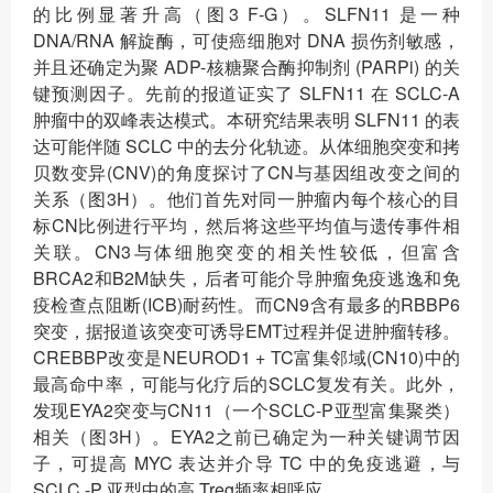
的比例显著升高（图3 F-G）。SLFN11 是一种
DNA/RNA 解旋酶，可使癌细胞对 DNA 损伤剂敏感，
并且还确定为聚 ADP-核糖聚合酶抑制剂 (PARPi) 的关
键预测因子。先前的报道证实了 SLFN11 在 SCLC-A
肿瘤中的双峰表达模式。本研究结果表明 SLFN11 的表
达可能伴随 SCLC 中的去分化轨迹。从体细胞突变和拷
贝数变异(CNV)的角度探讨了CN与基因组改变之间的
关系（图3H）。他们首先对同一肿瘤内每个核心的目
标CN比例进行平均，然后将这些平均值与遗传事件相
关联。CN3与体细胞突变的相关性较低，但富含
BRCA2和B2M缺失，后者可能介导肿瘤免疫逃逸和免
疫检查点阻断(ICB)耐药性。而CN9含有最多的RBBP6
突变，据报道该突变可诱导EMT过程并促进肿瘤转移。
CREBBP改变是NEUROD1 + TC富集邻域(CN10)中的
最高命中率，可能与化疗后的SCLC复发有关。此外，
发现EYA2突变与CN11（一个SCLC-P亚型富集聚类）
相关（图3H）。EYA2之前已确定为一种关键调节因
子，可提高 MYC 表达并介导 TC 中的免疫逃避，与
SCLC -P 亚型中的高 Treg频率相呼应。