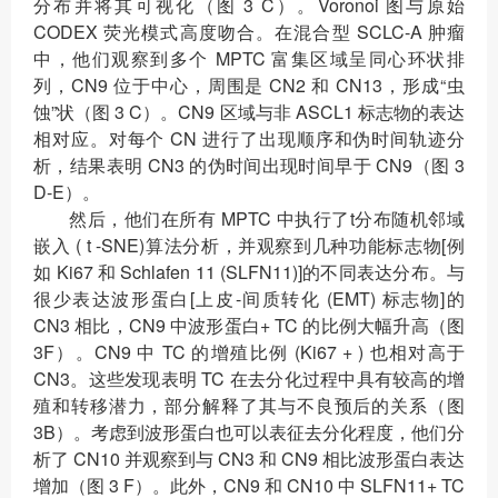
分布并将其可视化（图 3 C）。Voronoi 图与原始
CODEX 荧光模式高度吻合。在混合型 SCLC-A 肿瘤
中，他们观察到多个 MPTC 富集区域呈同心环状排
列，CN9 位于中心，周围是 CN2 和 CN13，形成“虫
蚀”状（图 3 C）。CN9 区域与非 ASCL1 标志物的表达
相对应。对每个 CN 进行了出现顺序和伪时间轨迹分
析，结果表明 CN3 的伪时间出现时间早于 CN9（图 3
D-E）。
然后，他们在所有 MPTC 中执行了t分布随机邻域
嵌入 ( t -SNE)算法分析，并观察到几种功能标志物[例
如 Ki67 和 Schlafen 11 (SLFN11)]的不同表达分布。与
很少表达波形蛋白[上皮-间质转化 (EMT) 标志物]的
CN3 相比，CN9 中波形蛋白+ TC 的比例大幅升高（图
3F）。CN9 中 TC 的增殖比例 (Ki67 + ) 也相对高于
CN3。这些发现表明 TC 在去分化过程中具有较高的增
殖和转移潜力，部分解释了其与不良预后的关系（图
3B）。考虑到波形蛋白也可以表征去分化程度，他们分
析了 CN10 并观察到与 CN3 和 CN9 相比波形蛋白表达
增加（图 3 F）。此外，CN9 和 CN10 中 SLFN11+ TC