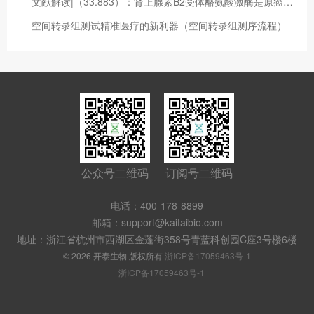
文献解读|（33.883）：肾上腺素B2受体酪氨酸激酶是原癌基因MYC和巴雷特肿瘤核心分子程序的调节剂
空间转录组测试精准医疗的新利器（空间转录组测序流程）
公众号二维码
订阅号二维码
电话：400-178-8899
邮箱：support@kaitaibio.com
地址：浙江省杭州市西湖区金蓬街358号青蓝科创园C座3号楼6楼
© 2026 开泰生物 版权所有
浙ICP备17059463号-1
浙ICP备17059463号-1