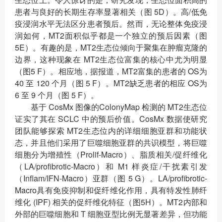
患者与良好的长期生存率显著相关（图 5D）。高/低免
疫浸润水平无法区分患者预后。然而，无论整体免疫浸
润如何，MT2面积似乎都是一个独立的预后因素（图
5E）。有趣的是，MT2生态位倾向于聚集在肿瘤克隆的
边界，这种现象在 MT2生态位富集的核心中尤为明显
（图5 F）。相应地，据报道，MT2富集的患者的 OS为
40 至 120 个月（图 5 F）。MT2缺乏患者的相应 OS为
6 至 9 个月（图 5 F）。
基于 CosMx 图像的ColonyMap 检测的 MT2生态位
证实了其在 SCLC 中的预后价值。CosMx 数据使研究
团队能够探索 MT2生态位内的详细细胞亚群和功能状
态，并且他们采用了巨噬细胞亚群的共识模型，将巨噬
细胞分为增殖性（Prolif-Macro）、脂质相关/促纤维化
（LA/profibrotic-Macro）和 M1 样炎症/干扰素引发
（Inflam/IFN-Macro）亚群（图 5 G）。LA/profibrotic-
Macro具有免疫抑制和促纤维化作用，具有特发性肺纤
维化 (IPF) 相关的促纤维化特征（图5H）。MT2内部和
外部的巨噬细胞和 T 细胞亚型比例无显著差异，但功能