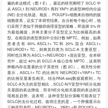
遍的表达模式（图 1 E）。最近的研究阐明了 SCLC 中
从 ASCL1 到 NEUROD1 再到 YAP1 的表型神经内分泌
(NE) 去分化轨迹。相反， POU2F3+细胞来自独特的簇
细胞谱系，证实了本研究结果。在分析每个核心时，他
们采用了类似于肺腺癌病理亚型的策略，即选择 5% 作
为最低阈值，并将主要分子亚型定义为比例最高的表
型。在相应的表型类别中分别计数 MPTC。例如，如果
患者含有 60% ASCL1+ TC和 20% 混合 ASCL1+
NEUROD1+ TC，则将其归类为 SCLC-A 主要亚型，
同时也注释为 ASCL1+/NEUROD1 +混合亚型。在本研
究中，超过 40% 的 SCLC-A 核心含有 MPTC，这表明
肿瘤内存在显著的分子异质性（图 2C）。相关性分析
显示，ASCL1+ TC 的比例与 NEUROD1+/YAP1+ TC
的比例呈显著负相关。结合RNA-seq数据观察到，与
SCLC-A为主的亚型相比，SCLC-N/Y亚型中NE分化相
关基因的表达降低，而非NE分化相关基因的表达则呈
现相反趋势。这表明，这种亚型划分策略可能表征了
SCLC的去分化过程。值得注意的是，一个肿瘤显示出
三种亚型表型：NEUROD1+、YAP1 +和 POU2F3 +，