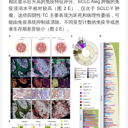
相比显示出升高的免疫特征评分。SCLC-Neg 肿瘤的免
疫浸润水平相对较高（图 2 E），仅次于 SCLC-Y 肿
瘤。这些四阴性 TC 主要表现为坏死和病理性萎缩，可
能由免疫系统抑制或清除。不同亚型计数的免疫学或患
者生存期差异较小（图 2 E）。