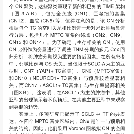
个 CN 聚类，这些聚类重现了新的和已知的 TIME 架构
（图 3 A-B），包括全免疫 (CN1)、巨噬细胞富集
(CN12)、血管 (CN5) 等。值得注意的是，该 CN 分析
根据每个 TC 的空间关系和比例进一步对局部肿瘤巢进
行分层，包括几个 MPTC 富集的邻域（CN2、CN9、
CN13 和 CN14）。为了确定与生存相关的 CN，使用
CN 比例作为变量进行了调整 TNM 分期的多元 Cox 回
归分析，将肿瘤分期视为重要的预后因素。在所有患者
中，邻域比例与 OS 无关。当仅限于SCLC-A为主的亚
型时，CN7（YAP1+ TC富集）、CN9（MPTC富集）
和CN10（NEUROD1+ TC富集）与预后较差显著相
关，而CN17（ASCL1+ TC富集）与生存率提高相关
（图3 B）。这表明，在ASCL1+为主的肿瘤中，其他
亚型的出现预示着不良预后。在其他主要亚型中未观察
到类似的趋势。
实际上，多项研究已揭示了 SCLC 中 TF 的共表
达。在四个 MPTC 富集区域内，CN9 是唯一与预后相
关的结构。因此，他们采用 Voronoi 图模拟 CN 的空间