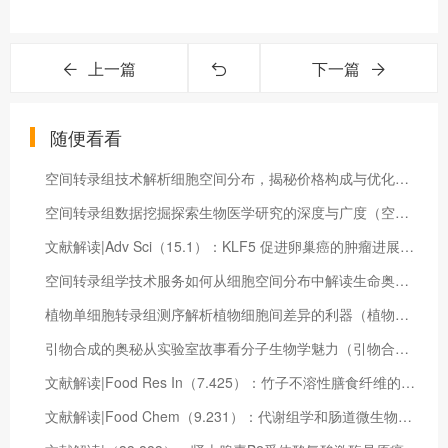
上一篇
下一篇
随便看看
空间转录组技术解析细胞空间分布，揭秘价格构成与优化策略（空间转录组价格一般多少钱一个样）
空间转录组数据挖掘探索生物医学研究的深度与广度（空间转录组数据分析）
文献解读|Adv Sci（15.1）：KLF5 促进卵巢癌的肿瘤进展和 Parp 抑制剂耐药性
空间转录组学技术服务如何从细胞空间分布中解读生命奥秘？（空间转录组切片厚度）
植物单细胞转录组测序解析植物细胞间差异的利器（植物单细胞转录组测序抗逆研究）
引物合成的奥秘从实验室故事看分子生物学魅力（引物合成原理和步骤）
文献解读|Food Res In（7.425）：竹子不溶性膳食纤维的体外粪便发酵特性及其对人体肠道菌群的影响
文献解读|Food Chem（9.231）：代谢组学和肠道微生物组学揭示6-姜烯酚对肥胖的改善作用