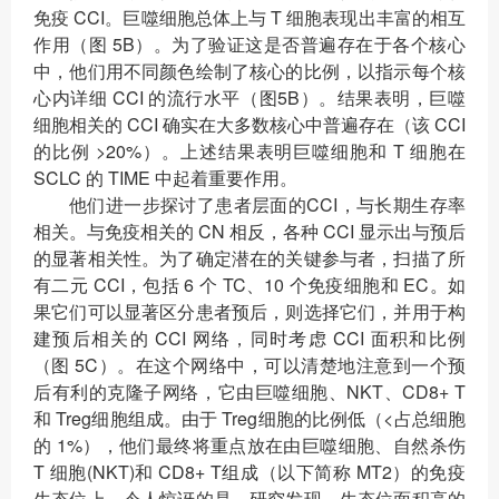
免疫 CCI。巨噬细胞总体上与 T 细胞表现出丰富的相互
作用（图 5B）。为了验证这是否普遍存在于各个核心
中，他们用不同颜色绘制了核心的比例，以指示每个核
心内详细 CCI 的流行水平（图5B）。结果表明，巨噬
细胞相关的 CCI 确实在大多数核心中普遍存在（该 CCI
的比例 >20%）。上述结果表明巨噬细胞和 T 细胞在
SCLC 的 TIME 中起着重要作用。
他们进一步探讨了患者层面的CCI，与长期生存率
相关。与免疫相关的 CN 相反，各种 CCI 显示出与预后
的显著相关性。为了确定潜在的关键参与者，扫描了所
有二元 CCI，包括 6 个 TC、10 个免疫细胞和 EC。如
果它们可以显著区分患者预后，则选择它们，并用于构
建预后相关的 CCI 网络，同时考虑 CCI 面积和比例
（图 5C）。在这个网络中，可以清楚地注意到一个预
后有利的克隆子网络，它由巨噬细胞、NKT、CD8+ T
和 Treg细胞组成。由于 Treg细胞的比例低（<占总细胞
的 1%），他们最终将重点放在由巨噬细胞、自然杀伤
T 细胞(NKT)和 CD8+ T组成（以下简称 MT2）的免疫
生态位上。令人惊讶的是，研究发现，生态位面积高的