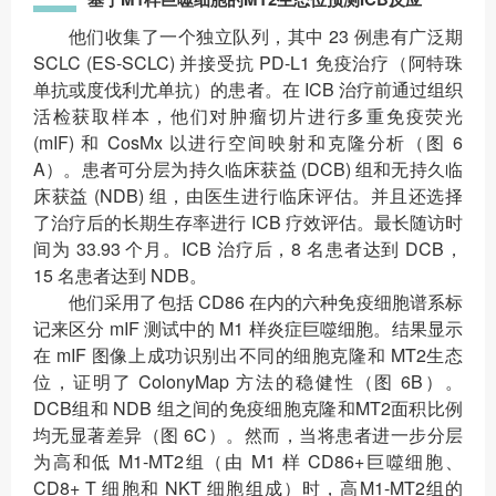
他们收集了一个独立队列，其中 23 例患有广泛期
SCLC (ES-SCLC) 并接受抗 PD-L1 免疫治疗（阿特珠
单抗或度伐利尤单抗）的患者。在 ICB 治疗前通过组织
活检获取样本，他们对肿瘤切片进行多重免疫荧光
(mIF) 和 CosMx 以进行空间映射和克隆分析（图 6
A）。患者可分层为持久临床获益 (DCB) 组和无持久临
床获益 (NDB) 组，由医生进行临床评估。并且还选择
了治疗后的长期生存率进行 ICB 疗效评估。最长随访时
间为 33.93 个月。ICB 治疗后，8 名患者达到 DCB，
15 名患者达到 NDB。
他们采用了包括 CD86 在内的六种免疫细胞谱系标
记来区分 mIF 测试中的 M1 样炎症巨噬细胞。结果显示
在 mIF 图像上成功识别出不同的细胞克隆和 MT2生态
位，证明了 ColonyMap 方法的稳健性（图 6B）。
DCB组和 NDB 组之间的免疫细胞克隆和MT2面积比例
均无显著差异（图 6C）。然而，当将患者进一步分层
为高和低 M1-MT2组（由 M1 样 CD86+巨噬细胞、
CD8+ T 细胞和 NKT 细胞组成）时，高M1-MT2组的