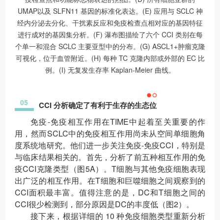
UMAP以及 SLFN11 基因的标准化表达。(E) 应用与 SCLC 神
经内分泌去分化、干扰素反应和免疫检查点相对应的基因特征
进行成对的基因集分析。(F) 瀑布图描绘了六个 CCI 类别在每
个单一和混合 SCLC 主要亚型中的分布。(G) ASCL1+肿瘤克隆
可视化，位于血管附近。(H) 每种 TC 克隆内部或外部的 EC 比
例。(I) 无复发生存率 Kaplan-Meier 曲线。
05
CCI 分析确定了有利于生存的生态位
免疫-免疫相互作用在TIME中起着至关重要的作
用，然而SCLC中的免疫相互作用尚未从空间单细胞角
度系统地研究。他们进一步关注免疫-免疫CCI，特别是
与临床结果相关的。首先，分析了前五种相互作用的免
疫CCI克隆类型（图5A）。T细胞与其他免疫细胞表现
出广泛的相互作用。在T细胞和巨噬细胞之间观察到的
CCI面积最丰富。值得注意的是，DC和T细胞之间的
CCI很少检测到，部分原因是DC的丰度低（图2）。
接下来，根据详细的 10 种免疫细胞类型重新分析