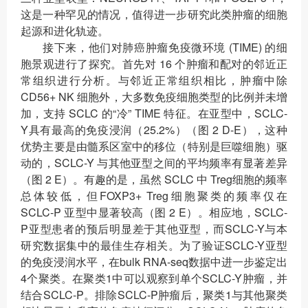
这是一种罕见的情况，值得进一步研究此类肿瘤的细胞
起源和进化轨迹。
接下来，他们对肺癌肿瘤免疫微环境 (TIME) 的细
胞景观进行了探究。首先对 16 个肿瘤和配对的邻近正
常组织进行分析。与邻近正常组织相比，肿瘤中除
CD56+ NK 细胞外，大多数免疫细胞类型的比例并未增
加，支持 SCLC 的“冷” TIME 特征。在亚型中，SCLC-
Y具有最高的免疫浸润（25.2%）（图 2 D-E），这种
优势主要是由髓系区室中的移位（特别是巨噬细胞）驱
动的，SCLC-Y 与其他亚型之间的平均频率有显著差异
（图 2 E）。有趣的是，虽然 SCLC 中 Treg细胞的频率
总体较低，但FOXP3+ Treg细胞聚类的频率仅在
SCLC-P 亚型中显著较高（图 2 E）。相应地，SCLC-
P亚型患者的预后明显差于其他亚型，而SCLC-Y与本
研究数据集中的最佳生存相关。为了验证SCLC-Y亚型
的免疫浸润水平，在bulk RNA-seq数据中进一步鉴定出
4个聚类。在聚类1中可以观察到单个SCLC-Y肿瘤，并
结合SCLC-P。排除SCLC-P肿瘤后，聚类1与其他聚类