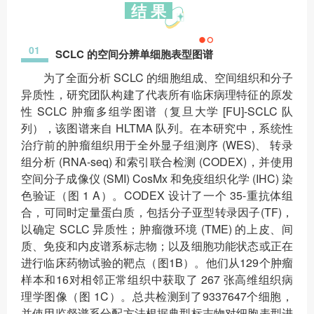
结 果
01
SCLC 的空间分辨单细胞表型图谱
为了全面分析 SCLC 的细胞组成、空间组织和分子
异质性，研究团队构建了代表所有临床病理特征的原发
性 SCLC 肿瘤多组学图谱（复旦大学 [FU]-SCLC 队
列），该图谱来自 HLTMA 队列。在本研究中，系统性
治疗前的肿瘤组织用于全外显子组测序 (WES)、 转录
组分析 (RNA-seq) 和索引联合检测 (CODEX)，并使用
空间分子成像仪 (SMI) CosMx 和免疫组织化学 (IHC) 染
色验证（图 1 A）。CODEX 设计了一个 35-重抗体组
合，可同时定量蛋白质，包括分子亚型转录因子(TF)，
以确定 SCLC 异质性；肿瘤微环境 (TME) 的上皮、间
质、免疫和内皮谱系标志物；以及细胞功能状态或正在
进行临床药物试验的靶点（图1B）。他们从129个肿瘤
样本和16对相邻正常组织中获取了 267 张高维组织病
理学图像（图 1C）。总共检测到了9337647个细胞，
并使用监督谱系分配方法根据典型标志物对细胞表型进