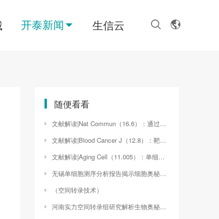
开泰新闻
城
生信云
随便看看
文献解读|Nat Commun（16.6）：通过整合单细胞和空间转录组分析描绘肢端黑色素瘤的早期传播机制
文献解读|Blood Cancer J（12.8）：靶向表观遗传共依赖性可增强 Menin 抑制剂在 MLL1-r 或突变 NPM1 的 AML 中的抗 AML 功效
文献解读|Aging Cell（11.005）：单细胞RNA-Seq揭示原始卵泡形成过程中小鼠生殖细胞中高度协调的转录程序
无锡单细胞测序分析报告揭示细胞奥秘，助力精准医疗新篇章（单细胞测序报告解读）
（空间转录技术）
河南实力空间转录组研究解析生物奥秘的新利器（什么是空间转录组）