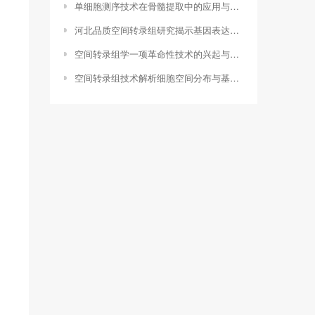
单细胞测序技术在骨髓提取中的应用与优势（单细胞测序标本处理方法）
河北品质空间转录组研究揭示基因表达的空间差异，助力精准医疗（空间转录组技术）
空间转录组学一项革命性技术的兴起与发展历程（visium空间转录组）
空间转录组技术解析细胞空间分布与基因表达关系的创新工具（空间转录学）