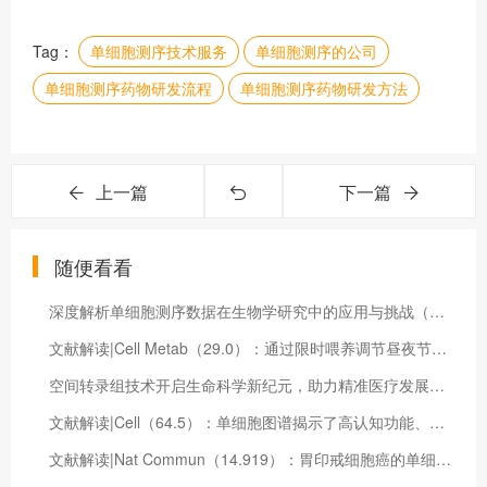
Tag：
单细胞测序技术服务
单细胞测序的公司
单细胞测序药物研发流程
单细胞测序药物研发方法
上一篇
下一篇
随便看看
深度解析单细胞测序数据在生物学研究中的应用与挑战（单细胞测序数据处理）
文献解读|Cell Metab（29.0）：通过限时喂养调节昼夜节律可挽救阿尔茨海默病小鼠模型的大脑病理并改善记忆
空间转录组技术开启生命科学新纪元，助力精准医疗发展（空间转录组的意义）
文献解读|Cell（64.5）：单细胞图谱揭示了高认知功能、痴呆和阿尔茨海默症病理恢复力的相关性
文献解读|Nat Commun（14.919）：胃印戒细胞癌的单细胞分析揭示了细胞学和免疫微环境特征