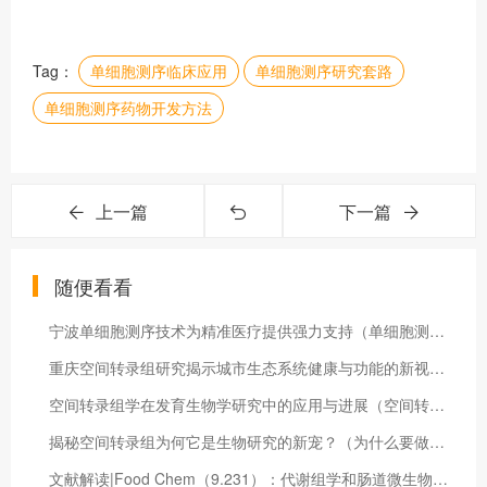
Tag：
单细胞测序临床应用
单细胞测序研究套路
单细胞测序药物开发方法
上一篇
下一篇
随便看看
宁波单细胞测序技术为精准医疗提供强力支持（单细胞测序多少钱一个）
重庆空间转录组研究揭示城市生态系统健康与功能的新视角（重庆空间变换科技）
空间转录组学在发育生物学研究中的应用与进展（空间转录组测序原理）
揭秘空间转录组为何它是生物研究的新宠？（为什么要做空间转录组呢）
文献解读|Food Chem（9.231）：代谢组学和肠道微生物组学揭示6-姜烯酚对肥胖的改善作用