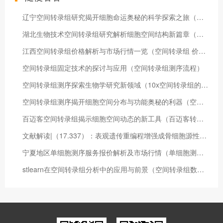
辽宁空间转录组研究揭开细胞命运奥秘的科学探索之旅（空间转录组的意义）
湖北生物技术空间转录组研究解析细胞空间结构新篇章（湖北省生物科技）
江西空间转录组价格解析与市场行情一览（空间转录组 价格）
空间转录组固定技术的探讨与应用（空间转录组测序流程）
空间转录组测序探索生物学研究新领域（10x空间转录组的弊端）
空间转录组测序揭开细胞空间分布与功能奥秘的利器（空间转录组测序原理）
百迈客空间转录组揭示细胞空间动态的新工具（百迈客转录组测序不分析报价）
文献解读|（17.337）：表观遗传重编程增强成骨细胞源性细胞外囊泡促进人骨髓干细胞成骨分化
宁夏地区单细胞测序服务报价解析及市场行情（单细胞测序 药物研发）
stlearn在空间转录组分析中的应用与前景（空间转录组数据）