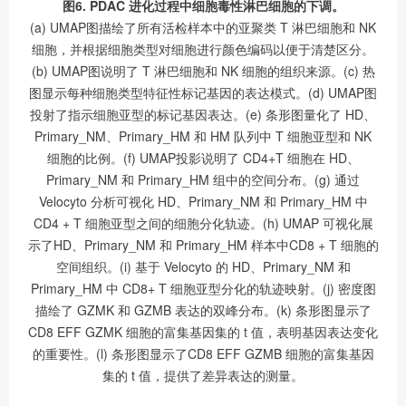
图6. PDAC 进化过程中细胞毒性淋巴细胞的下调。
(a) UMAP图描绘了所有活检样本中的亚聚类 T 淋巴细胞和 NK
细胞，并根据细胞类型对细胞进行颜色编码以便于清楚区分。
(b) UMAP图说明了 T 淋巴细胞和 NK 细胞的组织来源。(c) 热
图显示每种细胞类型特征性标记基因的表达模式。(d) UMAP图
投射了指示细胞亚型的标记基因表达。(e) 条形图量化了 HD、
Primary_NM、Primary_HM 和 HM 队列中 T 细胞亚型和 NK
细胞的比例。(f) UMAP投影说明了 CD4+T 细胞在 HD、
Primary_NM 和 Primary_HM 组中的空间分布。(g) 通过
Velocyto 分析可视化 HD、Primary_NM 和 Primary_HM 中
CD4 + T 细胞亚型之间的细胞分化轨迹。(h) UMAP 可视化展
示了HD、Primary_NM 和 Primary_HM 样本中CD8 + T 细胞的
空间组织。(i) 基于 Velocyto 的 HD、Primary_NM 和
Primary_HM 中 CD8+ T 细胞亚型分化的轨迹映射。(j) 密度图
描绘了 GZMK 和 GZMB 表达的双峰分布。(k) 条形图显示了
CD8 EFF GZMK 细胞的富集基因集的 t 值，表明基因表达变化
的重要性。(l) 条形图显示了CD8 EFF GZMB 细胞的富集基因
集的 t 值，提供了差异表达的测量。