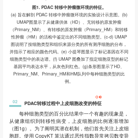
图1. PDAC 转移中肿瘤微环境的特征。
(a) 旨在解剖 PDAC 转移中肿瘤微环境的实验设计示意图。(b)
UMAP图显示了从健康供体（HD）、无转移的原发肿瘤
（Primary_NM）、有转移的原发肿瘤（Primary_HM）和转移
性肿瘤（HM）的活检中鉴定出的不同细胞类型。(c-d) UMAP
图说明了按细胞类型和组织来源分类的所有测序细胞的分布，
并指示了相应的颜色代码。(e) 小提琴图显示了标记基因在不同
细胞类型中的表达谱。(f) UMAP 图叠加了指定细胞亚型的标记
基因平均表达水平，从灰色到红色。(g)条形图显示了HD、
Primary_NM、Primary_HM和HM队列中每种细胞类型的比
例。
02
PDAC转移过程中上皮细胞改变的特征
每种细胞类型的百分比结果中一个有趣的现象是，
从健康组织到转移性病变，上皮细胞的比例逐渐增加
（图1g）。为了阐明其潜在机制，他们首先关注上皮细
胞群。使用 CopyKT 算法通过恶性指数异常拷贝数变异