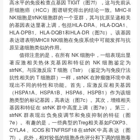
高水平的免疫检查点基因 TIGIT（图7f），这与先前从
肝细胞癌（HCC）图谱研究得出的结论一致。MHC-II
NK细胞是trNK细胞群的一个亚群，其与抗原呈递相关
的基因表达显著上调，包括HLA-DRA、HLA-DQA1、
HLA-DPB1、HLA-DQB1和HLA-DR（图7c）。该基因
表达谱表明MHCII NK细胞在免疫系统中可能发挥与抗
原呈递细胞类似的作用。
值得注意的是，在所有 NK 细胞中，一组表现出显
著应激相关热休克基因和特征的 NK 细胞鉴定为
strNK。与应激反应 T 细胞（Tstr）（鉴定为与免疫疗法
抗性相关的 T 细胞群）一样，strNK 在肿瘤微环境中表
现出不同的特性和功能。首先，应激反应相关基因
（HSPA1A、HSPA1B、HSPA6、HSPB1）作为该细
胞类型的标记基因，高表达（图7c）。其次，增殖相关
基因和特征在 strNK 群中高度上调（图7e）。第三，
strNK 群表现出负免疫调节和免疫抑制的特征（图
7e）。有趣的是，一些典型的Treg相关基如FOXP3、
CYLA4、ICOS和TNFRSF18在strNK中高表达（图
7f）。此外，相对较低的细胞杀伤评分和下调的细胞毒