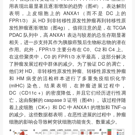
用表现出最显著且逐渐增加的趋势（图4f）。表达解剖
表明，上皮细胞上的 ANXA1（而不是 DC 上的
FPR1/3） 从 HD 到非转移性原发性肿瘤再到转移性原
发性肿瘤逐渐增加（图4g）。值得注意的是，在 TCGA
PDAC 队列中，高 ANXA1 表达与较差的总生存期显著
相关，进一步支持其作为胰腺癌预后生物标志物的潜在
作用。此外，FPR1/3 主要分布在 C0、C2 和 C4 上。
在这些聚类中，C0 的 FPR1/3 水平最高，这部分解决
了肿瘤发展过程中群体的减少。为了验证 DC 的凋亡，
他们对 HD、非转移性原发性肿瘤、转移性原发性肿瘤
和 HM 病变的活检样本进行了多重免疫组织化学
(mIHC) 染色。结果表明，在肿瘤进展过程中，
DC（CD11c +）的密度降低，并且它们经历进行性凋
亡，这由裂解的 caspase 3 证明（图4h）。该过程伴随
着上皮细胞（CK+）和 DC 中 ANXA1 的增加和 TNF-α
的减少。这些数据都表明，在恶性进展的过程中，肿瘤
细胞的影响会导致树突状细胞功能丧失、数量减少。