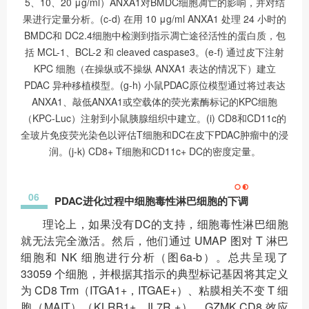
5、10、20 μg/ml）ANXA1对BMDC细胞凋亡的影响，并对结
果进行定量分析。(c-d) 在用 10 μg/ml ANXA1 处理 24 小时的
BMDC和 DC2.4细胞中检测到指示凋亡途径活性的蛋白质，包
括 MCL-1、BCL-2 和 cleaved caspase3。(e-f) 通过皮下注射
KPC 细胞（在操纵或不操纵 ANXA1 表达的情况下）建立
PDAC 异种移植模型。(g-h) 小鼠PDAC原位模型通过将过表达
ANXA1、敲低ANXA1或空载体的荧光素酶标记的KPC细胞
（KPC-Luc）注射到小鼠胰腺组织中建立。(i) CD8和CD11c的
全玻片免疫荧光染色以评估T细胞和DC在皮下PDAC肿瘤中的浸
润。(j-k) CD8+ T细胞和CD11c+ DC的密度定量。
06
PDAC进化过程中细胞毒性淋巴细胞的下调
理论上，如果没有DC的支持，细胞毒性淋巴细胞
就无法完全激活。然后，他们通过 UMAP 图对 T 淋巴
细胞和 NK 细胞进行分析（图6a-b）。总共呈现了
33059 个细胞，并根据其指示的典型标记基因将其定义
为 CD8 Trm（ITGA1+，ITGAE+）、粘膜相关不变 T 细
胞（MAIT）（KLRB1+，IL7R +）、GZMK CD8 效应