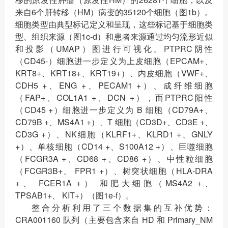
来自6个肝转移（HM）病变的35120个细胞（图1b）。
细胞类型由典型标记定义和呈现，这些标记基于细胞类
型、组织来源（图1c-d）和患者来源通过均匀流形近似
和投影（UMAP）图进行可视化。PTPRC阴性
（CD45-）细胞进一步定义为上皮细胞（EPCAM+、
KRT8+、KRT18+、KRT19+）、内皮细胞（VWF+、
CDH5 +、ENG +、PECAM1 +）、成纤维细胞
（FAP+、COL1A1 +、DCN +），而PTPRC阳性
（CD45 +）细胞进一步定义为 B 细胞（CD79A+、
CD79B +、MS4A1 +）、T 细胞（CD3D+、CD3E +、
CD3G +）、NK细胞（KLRF1+、KLRD1 +、GNLY
+）、单核细胞（CD14 +、S100A12 +）、巨噬细胞
（FCGR3A +、CD68 +、CD86 +）、中性粒细胞
（FCGR3B+、 FPR1 +）、树突状细胞（HLA-DRA
+、 FCER1A +） 和肥大细胞（MS4A2 +、
TPSAB1+、 KIT+）（图1e-f）。
整合分析利用了三个数据集的互补优势：
CRA001160 队列（主要包含来自 HD 和 Primary_NM