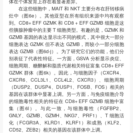
体在个体发育上存在着显著差异。
在这些细胞中，MAIT 和 NKT 主要分布在肝转移病
灶中（图6e）。其他亚型在所有组织来源中均有观察
到。CD8+ EFF GZMK 和 CD8 + EFF GZMB 细胞是这
些胰腺肿瘤中的主要 T 细胞类型。有趣的是，GZMK 和
GZMB 基因的表达显示出不同的模式，其中很大一部分
细胞表达 GZMK 但不表达 GZMB，而较小一部分细胞
表达 GZMB（图6d-j）。为了研究它们的功能，他们分
别表征了代表性特征。一方面，GSVA 分析显示炎症、
细胞周期、糖酵解和脂质代谢相关特征富集 CD8+ EFF
GZMK 群体（图6k）。因此，与细胞因子（CXCR4、
CXCR6、CCL3L1、CCL4L2、CXCR3）、细胞周期
（DUSP2、DUSP4、DUSP1、FOSB、FOS）相关的
基因在该群体中显著上调。另一方面，与免疫细胞介导
的细胞毒性相关的特征在 CD8+ EFF GZMB 细胞中富
集（图6l）。与此一致，与细胞毒性（FGFBP2、
GNLY、GZMB、GZMH、NKG7、PRF1）、T 细胞活
化（FCGR3A、KLRD1、KLRF1）和成熟（KLF2、
CD52、ZEB2）相关的基因在该群体中上调。