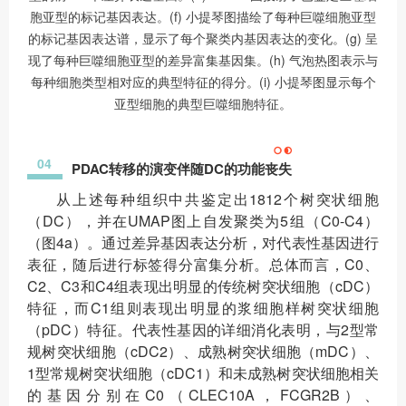
胞亚型的标记基因表达。(f) 小提琴图描绘了每种巨噬细胞亚型
的标记基因表达谱，显示了每个聚类内基因表达的变化。(g) 呈
现了每种巨噬细胞亚型的差异富集基因集。(h) 气泡热图表示与
每种细胞类型相对应的典型特征的得分。(i) 小提琴图显示每个
亚型细胞的典型巨噬细胞特征。
04
PDAC转移的演变伴随DC的功能丧失
从上述每种组织中共鉴定出1812个树突状细胞
（DC），并在UMAP图上自发聚类为5组（C0-C4）
（图4a）。通过差异基因表达分析，对代表性基因进行
表征，随后进行标签得分富集分析。总体而言，C0、
C2、C3和C4组表现出明显的传统树突状细胞（cDC）
特征，而C1组则表现出明显的浆细胞样树突状细胞
（pDC）特征。代表性基因的详细消化表明，与2型常
规树突状细胞（cDC2）、成熟树突状细胞（mDC）、
1型常规树突状细胞（cDC1）和未成熟树突状细胞相关
的基因分别在C0（CLEC10A，FCGR2B）、