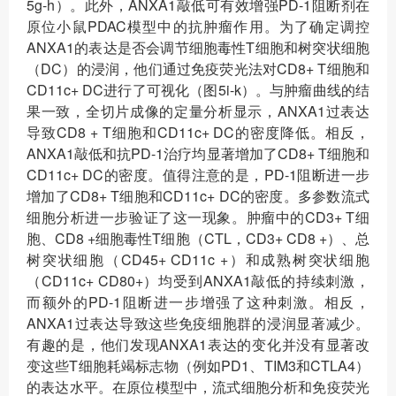
5g-h）。此外，ANXA1敲低可有效增强PD-1阻断剂在
原位小鼠PDAC模型中的抗肿瘤作用。为了确定调控
ANXA1的表达是否会调节细胞毒性T细胞和树突状细胞
（DC）的浸润，他们通过免疫荧光法对CD8+ T细胞和
CD11c+ DC进行了可视化（图5i-k）。与肿瘤曲线的结
果一致，全切片成像的定量分析显示，ANXA1过表达
导致CD8 + T细胞和CD11c+ DC的密度降低。相反，
ANXA1敲低和抗PD-1治疗均显著增加了CD8+ T细胞和
CD11c+ DC的密度。值得注意的是，PD-1阻断进一步
增加了CD8+ T细胞和CD11c+ DC的密度。多参数流式
细胞分析进一步验证了这一现象。肿瘤中的CD3+ T细
胞、CD8 +细胞毒性T细胞（CTL，CD3+ CD8 +）、总
树突状细胞（CD45+ CD11c +）和成熟树突状细胞
（CD11c+ CD80+）均受到ANXA1敲低的持续刺激，
而额外的PD-1阻断进一步增强了这种刺激。相反，
ANXA1过表达导致这些免疫细胞群的浸润显著减少。
有趣的是，他们发现ANXA1表达的变化并没有显著改
变这些T细胞耗竭标志物（例如PD1、TIM3和CTLA4）
的表达水平。在原位模型中，流式细胞分析和免疫荧光