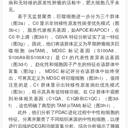
病和无转移的原发性肿瘤的活检中，肥大细胞几乎未
见。
基于无监督聚类，巨噬细胞进一步分为三个群体
（图3a）。C0 显示非转移性原发性病变优先模式（图
3b-c）。脂质代谢相关基因，如APOE和APOC1，在
C0 中上调（图3d-f）。GSVA 特征分析证实了这一特征
（图3g）。因此，他们将该群体定义为早期肿瘤相关巨
噬细胞 (esTAM)。MDSC 标记基因（S100A8、
S100A9和S100A12）是 C1 的代表性差异表达基因
（图3d-f）。趋化性和细胞因子产生的特征在该群体中
富集（图3g）。 MDSC 标记评分在该群体中始终突
出，可将其定义为 MDSC 样巨噬细胞（图3h-i）。值得
注意的是，C1 群体显示出转移性原发病灶优先模式
（图3c），暗示其具有促转移功能。在 C2 群体中观察
到补体相关基因（C1QA、C1QB和C1QC）（图3d-
f），这也明确了典型的 TAM (cTAM) 标记（图3h-i）。
此外，他们分析了PDAC进化过程中中性粒细胞的
特征。分离并聚类了不同组织来源的中性粒细胞，以便
进行后续的DEG和功能富集分析。综合分析揭示了胰腺