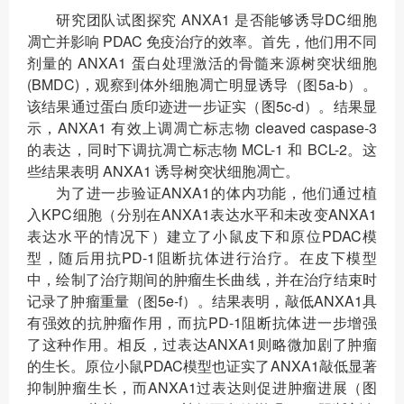
研究团队试图探究 ANXA1 是否能够诱导DC细胞
凋亡并影响 PDAC 免疫治疗的效率。首先，他们用不同
剂量的 ANXA1 蛋白处理激活的骨髓来源树突状细胞
(BMDC)，观察到体外细胞凋亡明显诱导（图5a-b）。
该结果通过蛋白质印迹进一步证实（图5c-d）。结果显
示，ANXA1 有效上调凋亡标志物 cleaved caspase-3
的表达，同时下调抗凋亡标志物 MCL-1 和 BCL-2。这
些结果表明 ANXA1 诱导树突状细胞凋亡。
为了进一步验证ANXA1的体内功能，他们通过植
入KPC细胞（分别在ANXA1表达水平和未改变ANXA1
表达水平的情况下）建立了小鼠皮下和原位PDAC模
型，随后用抗PD-1阻断抗体进行治疗。在皮下模型
中，绘制了治疗期间的肿瘤生长曲线，并在治疗结束时
记录了肿瘤重量（图5e-f）。结果表明，敲低ANXA1具
有强效的抗肿瘤作用，而抗PD-1阻断抗体进一步增强
了这种作用。相反，过表达ANXA1则略微加剧了肿瘤
的生长。原位小鼠PDAC模型也证实了ANXA1敲低显著
抑制肿瘤生长，而ANXA1过表达则促进肿瘤进展（图