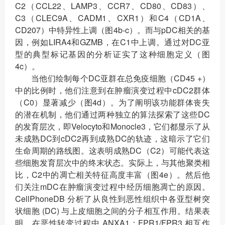
C2（CCL22、LAMP3、CCR7、CD80、CD83）、
C3（CLEC9A、CADM1、CXR1）和C4（CD1A、
CD207）中特异性上调（图4b-c）。而与pDC相关的基
因，例如LIRA4和GZMB，在C1中上调。通过对DC亚
型的典型标记基因的分析证实了这种细胞定义（图
4c）。
当他们绘制每个DC亚群在总免疫细胞（CD45 +）
中的比例时，他们注意到在肿瘤演变过程中cDC2群体
（C0）显著减少（图4d）。为了阐明该功能群体丧失
的潜在机制，他们通过两种独立的算法探索了这些DC
的发育层次，即Velocyto和Monocle3，它们都显示了从
未成熟DC到cDC2再到成熟DC的轨迹，这暗示了它们
生命周期的路线图。这表明成熟DC（C2）可能代表这
些细胞发育层次中的终末状态。实际上，与其他聚类相
比，C2中的凋亡相关特征高度丰富（图4e）。然后他
们关注mDC在肿瘤演变过程中经历细胞凋亡的原因。
CellPhoneDB 分析了从良性到恶性组织中各亚型树突
状细胞 (DC) 与上皮细胞之间的分子相互作用。结果表
明，在恶性转变过程中 ANXA1：FPR1/FPR3 相互作