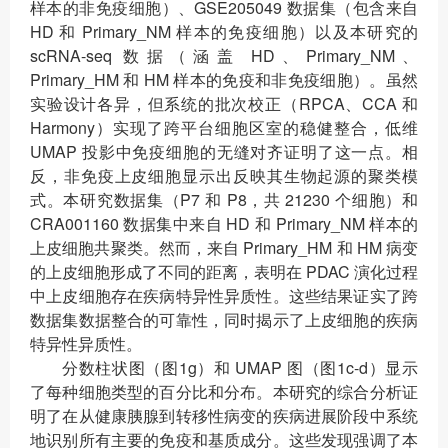
样本的非免疫细胞）、GSE205049 数据集（包含来自
HD 和 Primary_NM 样本的免疫细胞）以及本研究的
scRNA-seq 数据（涵盖 HD、Primary_NM、
Primary_HM 和 HM 样本的免疫和非免疫细胞）。虽然
实验设计各异，但系统的批次校正（RPCA、CCA 和
Harmony）实现了跨平台细胞区室的稳健整合，低维
UMAP 投影中免疫细胞的无缝对齐证明了这一点。相
反，非免疫上皮细胞显示出反映其生物起源的聚类模
式。本研究数据集（P7 和 P8，共 21230 个细胞）和
CRA001160 数据集中来自 HD 和 Primary_NM 样本的
上皮细胞共聚类。然而，来自 Primary_HM 和 HM 病变
的上皮细胞形成了不同的距离，表明在 PDAC 演化过程
中上皮细胞存在疾病特异性异质性。这些结果证实了跨
数据集数据整合的可靠性，同时揭示了上皮细胞的疾病
特异性异质性。
分数柱状图（图1g）和 UMAP 图（图1c-d）显示
了每种细胞类型的百分比和分布。本研究的综合分析证
明了在从健康胰腺到转移性病变的疾病进展阶段中系统
地识别所有主要的免疫和基质成分。这些发现强调了本