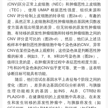
(CNV)区分正常上皮细胞（NEC）和肿瘤恶性上皮细胞
（TEC）。使用 UMAP 根据恶性强度、组织来源和
CNV 评分绘制上皮细胞的转录组（图2a-d）。有趣的
是，虽然正常上皮细胞和恶性肿瘤细胞在基因拷贝数改
变方面表现出明显的差异，但无转移的原发性肿瘤细
胞、有转移的原发性肿瘤细胞和转移性肿瘤细胞之间的
CNV 评分是可比的（图2b-d）。然后，他们从上述活
检样本中解剖恶性肿瘤细胞中每个染色体的CNV。异常
CNV在某些染色体上观察到，这些染色体是判断恶性肿
瘤的标准，例如3、7、8、9和20号染色体（图2e）。
值得注意的是，在肿瘤演变过程中表征恶性程度方面，
7号和20号染色体的CNV似乎更可靠、更一致，这表明
诊断目标可能具有功能。
随后，他们尝试在基因水平上表征每个阶段之间的
变化（图2f）。差异表达基因(DEG)分析表明，与胰腺
生理功能相关的基因，如INS、ALB、CTRB2和
PLA2G1B，在健康组织的上皮细胞中高表达。在未发
生和发生转移的原发性肿瘤中，与胰腺癌发生（如