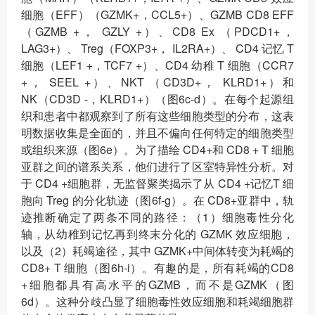
细胞（EFF）（GZMK+，CCL5+）、GZMB CD8 EFF
（GZMB +， GZLY +）、CD8 Ex （PDCD1+，
LAG3+）、 Treg（FOXP3+， IL2RA+）、 CD4 记忆 T
细胞（LEF1 +，TCF7 +）、CD4 幼稚 T 细胞（CCR7
+， SEEL +）、NKT （CD3D+， KLRD1+）和
NK（CD3D -，KLRD1+）（图6c-d）。在每个起源组
织和患者中都观察到了所有这些细胞类型的分布，这表
明数据收集是全面的，并且不偏向任何特定的细胞类型
或组织来源（图6e）。为了描绘 CD4+和 CD8 + T 细胞
亚群之间的谱系关系，他们进行了区室特异性分析。对
于 CD4 +细胞群，无监督聚类揭示了从 CD4 +记忆T 细
胞向 Treg 的分化轨迹（图6f-g）。在 CD8+亚群中，轨
迹推断确定了两条不同的路径：（1）细胞毒性分化
轴，从幼稚到记忆再到终末分化的 GZMK 效应细胞，
以及（2）耗竭途径，其中 GZMK+中间体转变为耗竭的
CD8+ T 细胞（图6h-i）。有趣的是，所有耗竭的CD8
+细胞都具有高水平的GZMB，而不是GZMK（图
6d）。这种分歧凸显了细胞毒性效应细胞和耗竭细胞群