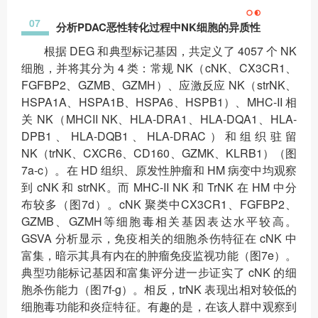
07
分析PDAC恶性转化过程中NK细胞的异质性
根据 DEG 和典型标记基因，共定义了 4057 个 NK
细胞，并将其分为 4 类：常规 NK（cNK、CX3CR1、
FGFBP2、GZMB、GZMH）、应激反应 NK（strNK、
HSPA1A、HSPA1B、HSPA6、HSPB1）、MHC-II 相
关 NK（MHCII NK、HLA-DRA1、HLA-DQA1、HLA-
DPB1、HLA-DQB1、HLA-DRAC）和组织驻留
NK（trNK、CXCR6、CD160、GZMK、KLRB1）（图
7a-c）。在 HD 组织、原发性肿瘤和 HM 病变中均观察
到 cNK 和 strNK。而 MHC-II NK 和 TrNK 在 HM 中分
布较多（图7d）。cNK 聚类中CX3CR1、FGFBP2、
GZMB、GZMH等细胞毒相关基因表达水平较高。
GSVA 分析显示，免疫相关的细胞杀伤特征在 cNK 中
富集，暗示其具有内在的肿瘤免疫监视功能（图7e）。
典型功能标记基因和富集评分进一步证实了 cNK 的细
胞杀伤能力（图7f-g）。相反，trNK 表现出相对较低的
细胞毒功能和炎症特征。有趣的是，在该人群中观察到