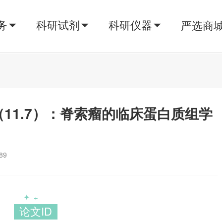
务
科研试剂
科研仪器
严选商
Med（11.7）：脊索瘤的临床蛋白质组学
89
✦
+
论文ID