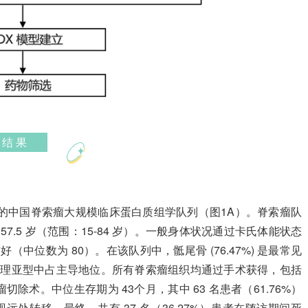
结 果
组成的中国脊索瘤大规模临床蛋白质组学队列（图1A）。脊索瘤队
 57.5 岁（范围：15-84 岁）。一般身体状况通过卡氏体能状态
较好（中位数为 80）。在该队列中，骶尾骨 (76.47%) 是最常见
在所有病理亚型中占主导地位。所有脊索瘤组织均通过手术获得，包括
术。中位生存期为 43个月，其中 63 名患者（61.76%）
现远处转移。最终，共有 37 名（36.27%）患者在随访期间死