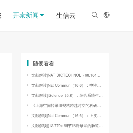
开泰新闻
城
生信云
随便看看
文献解读|NAT BIOTECHNOL（68.164）：番茄根际微生物群结构的改变使番茄具有抗枯萎病的能力
文献解读|Nat Commun（16.6）：中性粒细胞活化和克隆性CAR-T再扩增支持细胞因子释放综合征在西他他烯治疗多发性骨髓瘤
文献解读|iScience（5.8）：综合系统生物学表征了鼠寨卡病毒小头畸形中免疫介导的神经发育变化
《上海空间转录组规格跨越时空的科研之旅》（seurat空间转录组）
文献解读|Nat Commun（16.6）：上皮性卵巢癌的蛋白质组学特征描绘了不同组织学亚型的分子特征和治疗靶点
文献解读|(12.779): 调节肥胖母鼠的肠道微生物群可以改变脑-肠轴代谢组，并可以预防成年后代的情绪障碍