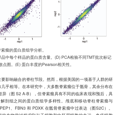
 脊索瘤的蛋白质组学分析。
7批样品中每个样品的蛋白质含量。(D) PCA检验不同TMT批次标记
图。(E) 蛋白丰度的Pearson相关性。
主要影响融合的脊柱节段。然而，根据美国的一项基于人群的研
布几乎相等。在本研究中，大多数脊索瘤位于骶骨，其余分布在
异（图 S2 A-B），但脊索瘤具有不同的临床表现和预后，具
个解剖组之间的蛋白质组学多样性。颅底和移动脊柱脊索瘤与
 DPEP1、FBN3 和 PDXK 在骶骨脊索瘤中过表达（图S2C）。