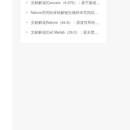
文献解读|Cancers（6.575）：基于肠道细菌和病毒的结直肠癌生物标志物的扩展
Nature空间转录组解锁生物样本空间结构的奥秘（空间转录组文章）
文献解读|Nature（64.8）：原发性和转移性实体瘤的泛癌全基因组比较
文献解读|Cell Metab（29.0）：延长禁食时间与成年雌性小鼠的热量限制相结合可产生更大的 保护作用