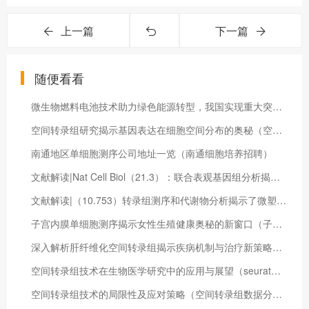
上一篇
下一篇
随便看看
微生物燃料电池技术助力绿色能源转型，我国实现重大突破（微生物燃料电池是指在微生物的作用下）
空间转录组研究揭示基因表达在细胞空间分布的奥秘（空间转录组的意义）
南通地区单细胞测序公司地址一览（南通细胞培养招聘）
文献解读|Nat Cell Biol（21.3）：联合表观基因组分析揭示了人类皮质类器官中细胞类型特异性基因调控程序
文献解读|（10.753）转录组测序和代谢物分析揭示了微塑料和邻苯二甲酸二(2-乙基己基)酯对南美白对虾的单一和联合影响
子宫内膜单细胞测序揭示女性生殖健康奥秘的新窗口（子宫内膜细胞学检查）
深入解析肝纤维化空间转录组揭示疾病机制与治疗新策略（肝纤维化扫描 百度百科）
空间转录组技术在生物医学研究中的应用与展望（seurat空间转录组）
空间转录组技术的局限性及应对策略（空间转录组数据分析）