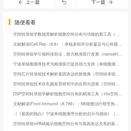
上一篇
下一篇
随便看看
空间转录组学数据库解析细胞空间分布与功能的新工具（空间转录组学 综述）
文献解读|Cell Rep（8.8）：单核多组学分析鉴定与心外膜冠状动脉相关的人心脏淋巴内皮细胞
空间转录组学引领科技前沿，助力精准医疗发展（nanostring空间转录组）
宁波单细胞测序技术为精准医疗提供强力支持（单细胞测序多少钱一个）
空间芯片转录组技术解析基因表达的新视角（空间转录组技术）
空间转录组技术在乳腺发育研究中的应用与进展（空间转录技术）
DSP空间转录组学解析细胞空间分布的精准工具（10x空间转录组的弊端）
文献解读|Front Immunol（8.786）：NK细胞治疗研究热点：脐带血和诱导多能干细胞来源的NK细胞的差异研究进展
《《基因的独白》宁波单细胞测序分析的启示与感动》（单细胞测序技术服务）
空间转录组mRNA揭示细胞空间分布与基因表达关系的新工具（空间转录组价格）