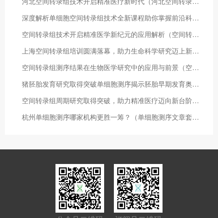
河北空间转录组技术开启精准医疗新时代（河北空间转录组技术员招聘）
深度解析单细胞空间转录组技术全新课程助你掌握前沿科研方法（单细胞空间组学）
空间转录组技术开启精准医学新纪元的应用解析（空间转录组切片厚度）
上海空间转录组培训圆满落幕，助力生命科学研究迈上新台阶（空间转录组学 综述）
空间转录组测序结果在生物医学研究中的应用与前景（空间转录组数据）
猪胚胎发育研究取得突破单细胞测序揭示胚胎早期发育奥秘（猪胚胎发育过程图详解）
空间转录组周期研究取得突破，助力精准医疗迈向新台阶（10x空间转录组的弊端）
杭州单细胞测序哪家机构更胜一筹？（单细胞测序文章套路）