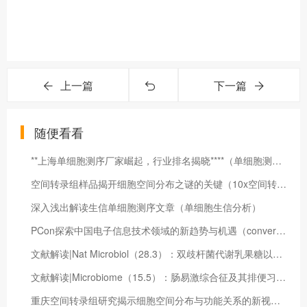
上一篇
下一篇
随便看看
**上海单细胞测序厂家崛起，行业排名揭晓****（单细胞测序仪器价格）
空间转录组样品揭开细胞空间分布之谜的关键（10x空间转录组的弊端）
深入浅出解读生信单细胞测序文章（单细胞生信分析）
PCon探索中国电子信息技术领域的新趋势与机遇（convert）
文献解读|Nat Microbiol（28.3）：双歧杆菌代谢乳果糖以优化肠道代谢并预防肝病患者的全身感染
文献解读|Microbiome（15.5）：肠易激综合征及其排便习惯亚型肠道微生物组的多组学特征
重庆空间转录组研究揭示细胞空间分布与功能关系的新视角（空间转录组分析流程）