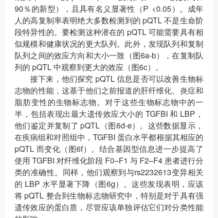
90％的新型），且具有名义显著性（P <0.05）。成年
人的高复制率表明绝大多数检测到的 pQTL 不是生命阶
段特异性的。要检测这种潜在的 pQTL 可能需要具有相
似规模和健康状况的更大队列。此外，发现队列和复制
队列之间的效应方向和大小一致（图6a-b），在复制队
列的 pQTL 中观察到更大的效应（图6c）。
接下来，他们探究 pQTL 信息是否可以改善生物标
志物的性能，这基于他们之前报道的肝纤维化、炎症和
脂肪变性的生物标志物。对于这些生物标志物中的一
半，包括表现出最大遗传效应大小的 TGFBI 和 LBP，
他们鉴定并复制了 pQTL（图6d-e）。这些数据显示，
在疾病组和对照组中，TGFBI 蛋白水平都根据其相应的
pQTL 而变化（图6f）。结合基因型信息进一步提高了
使用 TGFBI 对纤维化阶段 F0–F1 与 F2–F4 患者进行分
类的准确性。同样，他们观察到与rs2232613变异相关
的 LBP 水平显著下降（图6g）。这些发现表明，应该
将 pQTL 整合到生物标志物研究中，特别是对于具有强
遗传效应的蛋白质，尽管应该单独评估它们对分类性能