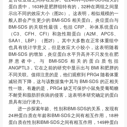
蛋白质中，163种是肥胖组特有的，32种在两组之间显
示出不同的效应大小（图2c）。这表明，相似规模的一
般人群会产生更少的 BMI-SDS 相关蛋白。炎症蛋白与
BMI-SDS 的关联性最强，包括 CRP、补体系统蛋白
（C3、CFH、CFI）和急性期蛋白（A2M、APCS、
SAA1、LBP）（图2f）。其中大多数在正常体重组中
也具有统计学意义，但是效应大小较小，这表明随着
BMI-SDS 的增加，炎症蛋白水平升高并不只发生在肥
胖患者中。与 BMI-SDS 相关的蛋白质包括
ANGPTL3，它在之前的研究中显示出与 BMI 和肥胖的
不同关联。值得注意的是，他们观察到 PRG4 随着体重
减轻而下降，这与该数据集中其与 BMI-SDS 的正相关
性一致。有趣的是，PRG4 缺乏可保护小鼠免受葡萄糖
不耐受和脂肪肝疾病的侵害，这表明本研究确定的蛋白
质具有治疗潜力。
进一步探索年龄、性别和BMI-SDS的关系，发现有
24种蛋白质在年龄和BMI-SDS之间有相互作用，18种
蛋白质在性别和BMI-SDS之间有相互作用，149种蛋白