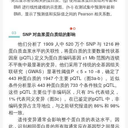
突出显示密切相关的蛋白质。(g) 使用血浆蛋白质组对年龄和
BMI 进行线性建模的示意图。(h-i) 在测试集中预测年龄和
BMI。显示了预测值和实际值之间的 Pearson 相关系数。
03
SNP 对血浆蛋白质组的影响
他们分析了 1909 人中 520 万个 SNP 与 1216 种
蛋白质血浆水平的关联性，将蛋白质的主要数量性状基
因座 (pQTL) 定义为蛋白质编码基因 ±1 Mb 范围内连锁
不平衡中最显著的变异。他们采用了传统的全基因组关
联研究（GWAS）显著性阈值P < 5 × 10 −8，确定了
443 种蛋白质的 1947 个主要 pQTL（图3a-b）。近似
条件分析显示 443 种蛋白质的 733 个条件独立 pQTL。
这些 pQTL 主要位于非编码区，只有 3% 代表错义，
1% 代表同义变异（图3c）。在已鉴定的pQTL 中，非
编码变异占主导地位，与之前研究报道的 86% 和 98%
相一致。
遗传变异通常会影响整个蛋白质的表达水平。因
此，识别相同蛋白质的所有肽通常应在基因型之间显示