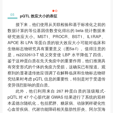
05
pQTL 效应大小的表征
接下来，他们使用从关联检验和基于标准化之前的
数据计算的等位基因倍数变化得出的 beta 统计数据来
研究效应大小。MST1、PROCR、BST1、IL1RAP、
APOE 和 LPA 等蛋白质的较大效应大小可能对临床和
生物标志物研究具有重要意义（图5a-f）。值得注意的
是，rs2232613-T 错义突变使 LBP 水平降低了四倍。
鉴于这种蛋白质在先天免疫中的重要作用，他们推测具
有突变形式的个体的免疫力受损，这确实已有报道。观
察到的显著遗传效应强调了在解释临床和生物标志物研
究结果时考虑 pQTL 信息的重要性，特别是对于受遗传
变异强烈影响的蛋白质。
此外，他们利用来自 267 种蛋白质的顶级顺式-
pQTL 对 47 个心脏代谢 GWAS 结果进行了系统的双样
本孟德尔随机化，包括肥胖、糖尿病、动脉粥样硬化性
心血管疾病、代谢功能障碍相关脂肪性肝炎、阿尔茨海