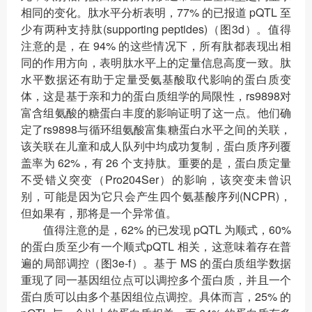
相同的变化。肽水平分析表明，77% 的已报道 pQTL 至
少有两种支持肽(supporting peptides)（图3d）。值得
注意的是，在 94% 的这些情况下，所有肽都表现出相
同的作用方向，表明肽水平上的定量信息高度一致。肽
水平数据还有助于定量受氨基酸取代影响的蛋白质变
体，这是基于亲和力的蛋白质组学的局限性，rs9898对
富含组氨酸的糖蛋白丰度的影响证明了这一点。他们确
定了rs9898与循环组氨酸富集糖蛋白水平之间的关联，
该关联在儿童和成人队列中均成功复制，蛋白质序列覆
盖率为 62%，有 26 个支持肽。重要的是，蛋白质定量
不受错义突变（Pro204Ser）的影响，该突变未曾识
别，可能是因为它只会产生四个氨基酸序列(NCPR)，
但如果有，那将是一个异常值。
值得注意的是，62% 的已发现 pQTL 为顺式，60%
的蛋白质至少有一个顺式pQTL 相关，这意味着存在普
遍的局部调控（图3e-f）。基于 MS 的蛋白质组学数据
重现了同一基因组位点可以调控多个蛋白质，并且一个
蛋白质可以由多个基因组位点调控。具体而言，25% 的