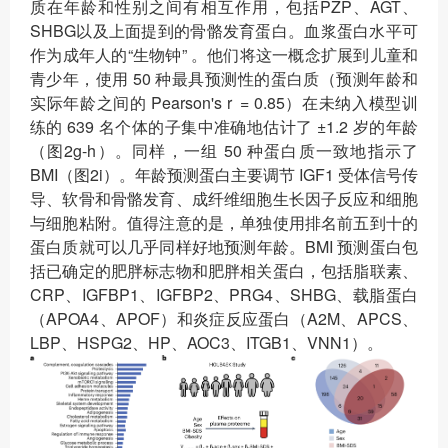
质在年龄和性别之间有相互作用，包括PZP、AGT、
SHBG以及上面提到的骨骼发育蛋白。血浆蛋白水平可
作为成年人的“生物钟” 。他们将这一概念扩展到儿童和
青少年，使用 50 种最具预测性的蛋白质（预测年龄和
实际年龄之间的 Pearson's r = 0.85）在未纳入模型训
练的 639 名个体的子集中准确地估计了 ±1.2 岁的年龄
（图2g-h）。同样，一组 50 种蛋白质一致地指示了
BMI（图2i）。年龄预测蛋白主要调节 IGF1 受体信号传
导、软骨和骨骼发育、成纤维细胞生长因子反应和细胞
与细胞粘附。值得注意的是，单独使用排名前五到十的
蛋白质就可以几乎同样好地预测年龄。BMI 预测蛋白包
括已确定的肥胖标志物和肥胖相关蛋白，包括脂联素、
CRP、IGFBP1、IGFBP2、PRG4、SHBG、载脂蛋白
（APOA4、APOF）和炎症反应蛋白（A2M、APCS、
LBP、HSPG2、HP、AOC3、ITGB1、VNN1）。