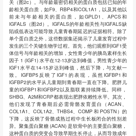
关（图2c）。与年龄最密切相关的蛋白质包括已知的年
龄相关蛋白质，如F9、RBP4和COL1A1，以及其他以
前未与年龄相关的蛋白质，如GPLD1、APCS和
IGFALS（图2d）。IGFALS的年龄相关性与IGFALS缺
陷或低表达可能导致儿童青春期延迟的证据相符。除了
单个蛋白质之外，这些数据集还揭示了儿童发育过程中
发生的三个关键生物学过程。首先，他们观察到IGF1受
体信号与年龄相关的增加，女性青少年的胰岛素样生长
因子 1 (IGF1) 水平在12-13岁达到峰值，男性青少年的
IGF1水平在14-15岁达到峰值，然后下降，与文献一
致。IGFBP5反映了IGF1的表现，虽然IGFBP1和
IGFBP2的水平从儿童期到青春期一直在下降。肥胖儿
童的IGFBP1和IGFBP2以及脂联素持续降低。同样，
SHBG、A2M和CRP都表现出肥胖依赖性水平。其次，
他们发现了青春期后必需骨骼发育蛋白（ACAN、
COL1A1、COL1A2、THBS4、COMP 和 POSTN）的
下降，这反映了骨骼成熟过程中生长板闭合的性别差
异。聚集蛋白聚糖 (ACAN) 是软骨中的主要蛋白聚糖，
这种蛋白质的突变会导致早期生长停止，从而导致成年