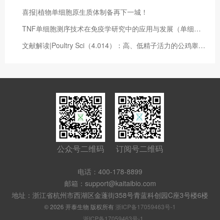
喜报|植物单细胞原生质体制备再下一城！
TNF单细胞测序技术在免疫学研究中的应用与发展（单细胞测序umap）
文献解读|Poultry Sci（4.014）：高、低精子活力的公鸡睾丸转录组分析
公众号二维码
订阅号二维码
电话：400-178-8899
邮箱：support@kaitaibio.com
地址：浙江省杭州市西湖区金蓬街358号青蓝科创园C座3号楼6楼
© 2026 开泰生物 版权所有
浙ICP备17059463号-1
浙ICP备17059463号-1