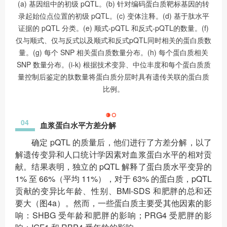
(a) 基因组中的初级 pQTL。(b) 针对编码蛋白质靶标基因的转
录起始位点位置的初级 pQTL。(c) 变体注释。(d) 基于肽水平
证据的 pQTL 分类。(e) 顺式-pQTL 和反式-pQTL的数量。(f)
仅与顺式、仅与反式以及顺式和反式pQTL同时相关的蛋白质数
量。(g) 每个 SNP 相关蛋白质数量分布。(h) 每个蛋白质相关
SNP 数量分布。(i-k) 根据技术变异、中位丰度和每个蛋白质质
量控制后鉴定的肽数量将蛋白质分层时具有遗传关联的蛋白质
比例。
04
血浆蛋白水平方差分解
确定 pQTL 的质量后，他们进行了方差分解，以了
解遗传变异和人口统计学因素对血浆蛋白水平的相对贡
献。结果表明，独立的 pQTL 解释了蛋白质水平变异的
1% 至 66%（平均 11%），对于 63% 的蛋白质，pQTL
贡献的变异比年龄、性别、BMI-SDS 和肥胖的总和还
要大（图4a）。然而，一些蛋白质主要受其他因素的影
响：SHBG 受年龄和肥胖的影响；PRG4 受肥胖的影