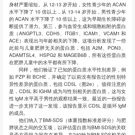
身材严重缩短。从 12-13 岁开始，女性青少年的 ACAN
水平下降了 10 倍以上，从 13-14 岁开始，男性青少年
的 ACAN 水平下降了 10 倍以上，这为早期生长障碍诊
断提供了潜力。第三，参与血管生成和细胞粘附的蛋白
质（ANGPTL3、CDH5、ITGB1、ICAM1、VCAM1 和
ACE）表现出与年龄相关的下降。这项分析发现了一些
此前与儿童肥胖无关的蛋白质，包括 A2M、PON3、
ADAMTSL4、HSPG2 和 MAGEB6B，所有这些蛋白质
在肥胖儿童中的水平都有所下降。
同样，他们验证了已知的蛋白质水平性别差异，例
如 PZP 和 BCHE，并确定了以前没有报告过的性别特
异性差异的蛋白质，包括 CD5L（图2e）。值得注意的
是，CD5L 和 IGHM 成为与性别相关的蛋白质，这与女
性 IgM 水平高于男性的观察结果一致。最近的一份报告
进一步支持了这一发现，该报告显示 CD5L 是循环 IgM
的成员。
他们纳入了BMI-SDS（体重指数标准差评分）与肥
胖状态之间的交互项，以评估蛋白质与BMI-SDS的关联
是否在亚组之间存在差异。在240种与BMI-SDS相关的