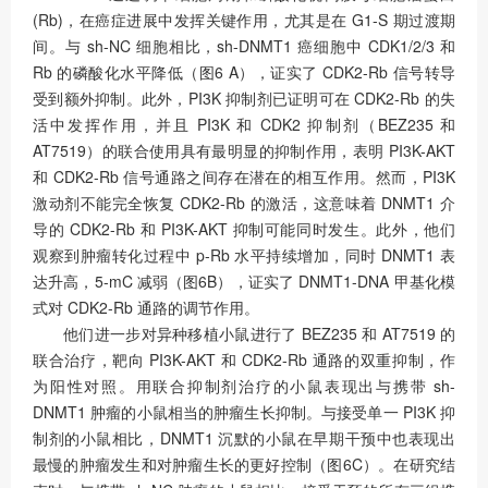
(Rb)，在癌症进展中发挥关键作用，尤其是在 G1-S 期过渡期
间。与 sh-NC 细胞相比，sh-DNMT1 癌细胞中 CDK1/2/3 和
Rb 的磷酸化水平降低（图6 A），证实了 CDK2-Rb 信号转导
受到额外抑制。此外，PI3K 抑制剂已证明可在 CDK2-Rb 的失
活中发挥作用，并且 PI3K 和 CDK2 抑制剂（BEZ235 和
AT7519）的联合使用具有最明显的抑制作用，表明 PI3K-AKT
和 CDK2-Rb 信号通路之间存在潜在的相互作用。然而，PI3K
激动剂不能完全恢复 CDK2-Rb 的激活，这意味着 DNMT1 介
导的 CDK2-Rb 和 PI3K-AKT 抑制可能同时发生。此外，他们
观察到肿瘤转化过程中 p-Rb 水平持续增加，同时 DNMT1 表
达升高，5-mC 减弱（图6B），证实了 DNMT1-DNA 甲基化模
式对 CDK2-Rb 通路的调节作用。
他们进一步对异种移植小鼠进行了 BEZ235 和 AT7519 的
联合治疗，靶向 PI3K-AKT 和 CDK2-Rb 通路的双重抑制，作
为阳性对照。用联合抑制剂治疗的小鼠表现出与携带 sh-
DNMT1 肿瘤的小鼠相当的肿瘤生长抑制。与接受单一 PI3K 抑
制剂的小鼠相比，DNMT1 沉默的小鼠在早期干预中也表现出
最慢的肿瘤发生和对肿瘤生长的更好控制（图6C）。在研究结