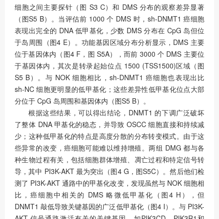
细胞之间主要探针（图 S3 C）和 DMS 分布的观察差异显著
（图S5 B）。当评估前 1000 个 DMS 时，sh-DNMT1 癌细胞
表现出完全的 DNA 低甲基化，少数 DMS 分布在 CpG 岛但位
于岛周围（图4 E）。功能基因区域分布分析显示，DMS 主要
位于基因体内（图4 F，图 S5A），而前 3000 个 DMS 主要位
于基因体内，其次是转录起始位点 1500 (TSS1500)区域（图
S5 B）。与 NOK 细胞相比，sh-DNMT1 癌细胞也表现出比
sh-NC 细胞更明显的低甲基化；这些差异性低甲基化位点大部
分位于 CpG 岛周围和基因体内（图S5 B）。
根据这些结果，可以得出结论，DNMT1 的下调广泛破坏
了整体 DNA 甲基化的稳态，并导致 OSCC 细胞直接和持续减
少；这种低甲基化的特点是高度分散的分布转变模式。由于这
些异常的改变，癌细胞可能难以维持增殖。两组 DMG 都与各
种生物过程有关，包括细胞群体增殖、凋亡过程和特定信号转
导，其中 PI3K-AKT 最为突出（图4 G，图S5C）。然后他们检
测了 PI3K-AKT 通路中的甲基化改变，发现虽然与 NOK 细胞相
比，癌细胞中相关的 DMS 略微低甲基化（图4 H），但
DNMT1 敲低导致关键基因的广泛低甲基化（图4 I）。与 PI3K-
AKT 信号通路激活有关的关键基因，如PIK3CD、PIK3R1和