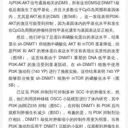
与PI3K-AKT信号通路相关的DMS，所有这些DMS在DNMT1敲
低后都发生了低甲基化，并且大多数位于CpG岛周围和基因体
内，尤其是AKT相关的DMS（图S6B）。这一发现表明PI3K-
AKT的激活可能受到抑制，因为基因体内的甲基化水平和发生
在CpG岛周围的肿瘤特异性甲基化通常与基因表达呈正相关。
然后，他们评估了总蛋白和磷酸化蛋白的表达水平，结果
显示 sh-DNMT1 癌细胞中磷酸化 AKT 和 mTOR 显著降低，但
是PI3K 和 AKT 的整体蛋白表达水平没有表现出实质性的改变
（图5B）。这意味着由于 DNMT1 重塑的 DNA 低甲基化，
PI3K-AKT 的激活受到显著阻碍。在 sh-DNMT1 细胞中使用
PI3K 激动剂 (740 YP) 进行了挽救实验。这些结果表明 740 YP
能够部分恢复 sh-DNMT1 细胞中 mTOR 的磷酸化水平（图
5B）。
已证实 PI3K 抑制剂可抑制多种 SCC 中的肿瘤生长。然
后，他们利用异种移植 OSCC 小鼠模型进行了体内研究，其中
PI3K 由BEZ235 抑制（图5C）。在抑制 DNMT1 和 PI3K 后均
观察到肿瘤生长减少（图5D）。有趣的是，与 PI3K 抑制剂治
疗相比，DNMT1 敲低对肿瘤缩小的抑制作用更为明显。当将
PI3K 激动剂应用于 DNMT1 沉默的小鼠时，仅观察到肿瘤生长