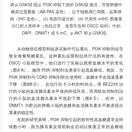
调 p-GSK3β 阻止 PI3K 抑制下游的 GSK3β 激活，导致肿瘤中
糖原过度聚集（AB-PAS 染色），位于细胞凋亡周围，远离增
殖（IHC 染色）。(c) 免疫印迹分析。(d) 代表性 mIHC 图像显
示口腔人类样本（包括正常、发育不良和 OSCC 组织）中的
DAPI、DNMT1 或 5-mC、p-AKT 和 p-GSK3β。
从动物癌症模型和临床试验中可以看出，PI3K 抑制剂会导
致全身葡萄糖紊乱。这种紊乱会限制抗癌疗法的有效性。在
OSCC 小鼠模型中，他们进行了实验以观察血糖水平的变化
（图8 A）。施用 PI3K 抑制剂会逐渐引起高血糖症。相反，当
PI3K 抑制剂与 CDK2 抑制剂联合使用时，血糖水平会迅速显著
下降 （图8B-D）。在治疗后 5 小时的时间点，用 BEZ235 治
疗的小鼠的血清胰岛素水平保持持续升高，而用联合抑制剂治
疗的小鼠的血清胰岛素水平急剧下降（图8 E）。此外，以
DNMT1 为靶点的肿瘤小鼠的血糖和血清胰岛素水平都表现出
显著的稳定性。
先前的研究表明，PI3K 抑制引起的暂时性高血糖通常会持
续数小时，因为胰岛素反馈机制会启动以恢复正常的血糖稳