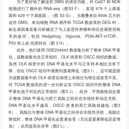
为了更好地了解这些 DMG 的潜在功能，对 Cal27 和 NOK
细胞进行了额外的 RNA-seq（图S3 F），发现 979 个上调基
因和 629 个下调基因，（图 S3 G）。当重叠来自 850k 芯片的
这些 DMG、来自细胞 RNA 测序和 TCGA 数据库的 DEG 时，
标志基因集富集分析确定了与上皮恶性肿瘤和癌症进展密切相
关的途径，包括 Hedgehog、Hypoxia、PI3K-AKT-mTOR、
P53 和上皮-间质转化（图 3 H）。
此外，他们使用 GSE204943 数据集分析了整体 DNA 甲基
化，该数据集包含正常组织、OLK 病变和 OSCC 组织的数据。
虽然 OLK 病变中的 DNA 甲基化水平与正常样本相比没有下
降，但在 OSCC 组织中观察到显著降低（图3 I）。这可能是因
为该数据集中的 OLK 病变在病理上未细分为增生或发育不良。
对 TCGA 数据库的进一步分析证实 OSCC 组织中的整体 DNA
甲基化低于邻近的正常组织（图3 J）。此外，平滑曲线拟合显
示整体 DNA 甲基化与死亡风险之间存在非线性和动态关联。
DNA 甲基化水平越高，OSCC 患者的死亡风险就越低（图3
K）。风险比与整体 DNA 甲基化之间存在非线性关联，风险比
降低时，整体 DNA 甲基化会显著改变（无论是显著降低还是增
加），从而提高生存率（图3 L）。