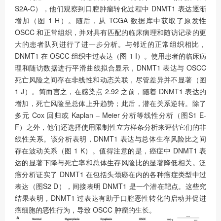
S2A-C），他们观察到口腔肿瘤转化过程中 DNMT1 表达逐渐
增加（图 1 H）。随后，从 TCGA 数据库中获取了原发性
OSCC 和正常组织，并对具有匹配的临床病理和随访记录的更
大的患者队列进行了进一步分析。与邻近的正常组织相比，
DNMT1 在 OSCC 组织中过表达（图 1 I）。使用患者的临床病
理和随访数据进行平滑曲线拟合显示，DNMT1 表达与 OSCC
死亡风险之间存在非线性和动态关联，尽管差异并不显著（图
1 J）。简而言之，在感染点 2.92 之前，随着 DNMT1 表达的
增加，死亡风险呈总体上升趋势；此后，潜在关系逆转。除了
多元 Cox 回归或 Kaplan ‒ Meier 分析等线性分析（图S1 E-
F）之外，他们还选择使用限制性立方样条分析来评估它们的非
线性关系。该分析表明，DNMT1 表达与总体生存风险比之间
存在波动关系（图 1 K）。值得注意的是，癌症中 DNMT1 表
达的显著下降与死亡率和总体生存风险比的显著降低相关。泛
癌分析证实了 DNMT1 在包括头颈癌在内的各种癌症类型中过
表达（图S2 D），间接表明 DNMT1 是一个潜在靶点。这些究
结果表明，DNMT1 过表达有助于口腔恶性转化的启动并促进
癌细胞的恶性行为，导致 OSCC 肿瘤的生长。