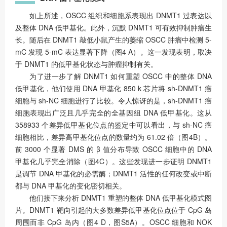
如上所述，OSCC 组织和细胞系表现出 DNMT1 过表达以
及整体 DNA 低甲基化。此外，沉默 DNMT1 可有效抑制肿瘤生
长。随后在 DNMT1 敲低小鼠产生的萎缩 OSCC 肿瘤中检测 5-
mC 发现 5-mC 表达显著下降（图4 A）。这一发现表明，取决
于 DNMT1 的低甲基化状态与肿瘤抑制有关。
为了进一步了解 DNMT1 如何重塑 OSCC 中的整体 DNA
低甲基化，他们使用 DNA 甲基化 850 k 芯片将 sh-DNMT1 癌
细胞与 sh-NC 细胞进行了比较。令人惊讶的是，sh-DNMT1 癌
细胞表现出广泛且几乎完全的全基因组 DNA 低甲基化。这从
358933 个差异低甲基化位点的鉴定中可以看出，与 sh-NC 癌
细胞相比，差异高甲基化位点的数量约为 61.02 倍（图4B）。
前 3000 个显著 DMS 的 β 值分布导致 OSCC 细胞中的 DNA
甲基化几乎完全消除（图4C）。这些发现进一步证明 DNMT1
是调节 DNA 甲基化的必需酶；DNMT1 活性的任何改变或中断
都与 DNA 甲基化的变化密切相关。
他们接下来分析 DNMT1 重塑的整体 DNA 低甲基化模式图
片。DNMT1 靶向引起的大多数差异低甲基化位点位于 CpG 岛
周围而非 CpG 岛内（图4 D，图S5A）。OSCC 细胞和 NOK