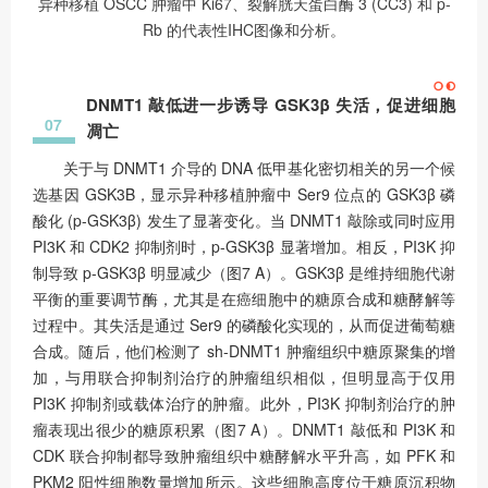
异种移植 OSCC 肿瘤中 Ki67、裂解胱天蛋白酶 3 (CC3) 和 p-
Rb 的代表性IHC图像和分析。
DNMT1 敲低进一步诱导 GSK3β 失活，促进细胞
07
凋亡
关于与 DNMT1 介导的 DNA 低甲基化密切相关的另一个候
选基因 GSK3B，显示异种移植肿瘤中 Ser9 位点的 GSK3β 磷
酸化 (p-GSK3β) 发生了显著变化。当 DNMT1 敲除或同时应用
PI3K 和 CDK2 抑制剂时，p-GSK3β 显著增加。相反，PI3K 抑
制导致 p-GSK3β 明显减少（图7 A）。GSK3β 是维持细胞代谢
平衡的重要调节酶，尤其是在癌细胞中的糖原合成和糖酵解等
过程中。其失活是通过 Ser9 的磷酸化实现的，从而促进葡萄糖
合成。随后，他们检测了 sh-DNMT1 肿瘤组织中糖原聚集的增
加，与用联合抑制剂治疗的肿瘤组织相似，但明显高于仅用
PI3K 抑制剂或载体治疗的肿瘤。此外，PI3K 抑制剂治疗的肿
瘤表现出很少的糖原积累（图7 A）。DNMT1 敲低和 PI3K 和
CDK 联合抑制都导致肿瘤组织中糖酵解水平升高，如 PFK 和
PKM2 阳性细胞数量增加所示。这些细胞高度位于糖原沉积物