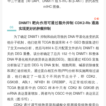
中三个通道（即 DAPI、DNMT1 或 5-mC 和 p-AKT）的代表性
mIHC 图像。
DNMT1 靶向作用可通过额外抑制 CDK2-Rb 通路
06
实现更好的肿瘤抑制
为了确定 DNMT1 抑制和由此导致的 DNA 甲基化改变的其
他分子机制，他们使用 TCGA 数据库和 4 个 GEO 数据集进行
了交叉meta分析，然后与850 k 芯片配置文件的与 DNMT1 相
关的 DEG 重叠。该分析确定了总共 152 个与 DNMT1 和整体
DNA 甲基化相关的差异表达基因(DEG)。随后通过 KEGG 富集
分析验证了这些 DEG 与 DNA 复制、细胞周期、碱基切除修复
和凋亡途径相关。通过蛋白相互作用(PPI)分析和实施网络过滤
器，他们确定了一组五个不同的节点分子，即 CDK2、
GSK3B、ABL1、NFKB1 和 CREBBP。与正常组织相比，
TCGA 数据库中的 OSCC 样本中只有 CDK2 和 GSK3B 的
mRNA 表达显著增加，两者均与 OSCC 中的 DNMT1 表达呈正
相关（图 S7E）。
CDK2 通过调节细胞周期和磷酸化视网膜母细胞瘤蛋白