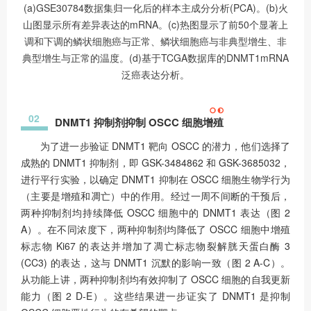
(a)GSE30784数据集归一化后的样本主成分分析(PCA)。(b)火
山图显示所有差异表达的mRNA。(c)热图显示了前50个显著上
调和下调的鳞状细胞癌与正常、鳞状细胞癌与非典型增生、非
典型增生与正常的温度。(d)基于TCGA数据库的DNMT1mRNA
泛癌表达分析。
02
DNMT1 抑制剂抑制 OSCC 细胞增殖
为了进一步验证 DNMT1 靶向 OSCC 的潜力，他们选择了
成熟的 DNMT1 抑制剂，即 GSK-3484862 和 GSK-3685032，
进行平行实验，以确定 DNMT1 抑制在 OSCC 细胞生物学行为
（主要是增殖和凋亡）中的作用。经过一周不间断的干预后，
两种抑制剂均持续降低 OSCC 细胞中的 DNMT1 表达（图 2
A）。在不同浓度下，两种抑制剂均降低了 OSCC 细胞中增殖
标志物 Ki67 的表达并增加了凋亡标志物裂解胱天蛋白酶 3
(CC3) 的表达，这与 DNMT1 沉默的影响一致（图 2 A-C）。
从功能上讲，两种抑制剂均有效抑制了 OSCC 细胞的自我更新
能力（图 2 D-E）。这些结果进一步证实了 DNMT1 是抑制