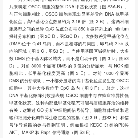
片来确定 OSCC 细胞的整体 DNA 甲基化状态（图 S3A-B）。
与正常细胞相比，OSCC 细胞表现出显著差异的 DNA 低甲基
化位点，高甲基化位点数量约为 2.16 倍（图 3 B）。这两种细
胞类型之间的差异 CpG 位点分布与 850 k 微阵列上的 Infinium
探针分布相似（图 3C-D，图S3C-D）。大多数差异甲基化位点
(DMS)位于 CpG 岛内，而不是相邻的岛周围，即岛屿 2 kb 以
内的区域（图 3 C，图S3 D）。当使用基因区域探针时，大多
数 DMS 位于基因体区域内，而不是启动子内（图 3 D；图S3
D）。对前 3000 个显著 DMS 的 β 值的分析显示，与 NOK 细
胞相比，低甲基化程度更高（图 3 E）。对前 1000 个显著
DMS 的分析表明，一小部分显著的高甲基化位点发生在 OSCC
细胞中，其中大多数位于 CpG 岛内（图 3 F）。总之，这些
DNA 甲基化微阵列数据表明 OSCC 细胞中存在癌症特异性低
甲基化状态。这种内部低甲基化稳态可能与癌细胞存活的维持
有关，这通过 GO 分析中细胞间信号传导、细胞群体增殖和运
输和细胞分化调节等生物过程的富集（图 3 G，图S3 E）和信
号转导通路的参与得到证明，例如根据 KEGG 分类的PI3K-
AKT、MAKP 和 Rap1 信号通路（图 S3 E）。