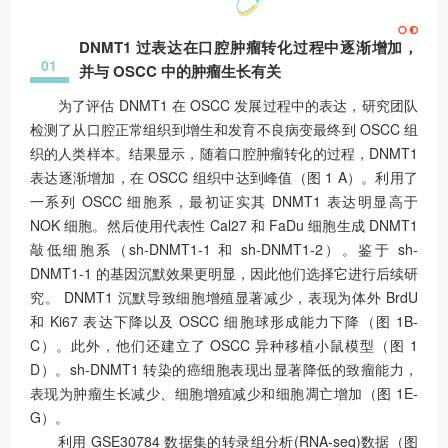
DNMT1 过表达在口腔肿瘤转化过程中逐渐增加，
01
并与 OSCC 中的肿瘤生长有关
为了评估 DNMT1 在 OSCC 发展过程中的表达，研究团队
检测了从口腔正常组织到增生和发育不良病变最终到 OSCC 组
织的人类样本。结果显示，随着口腔肿瘤转化的过程，DNMT1
表达逐渐增加，在 OSCC 组织中达到峰值（图 1 A）。利用了
一系列 OSCC 细胞系，最初证实其 DNMT1 表达明显高于
NOK 细胞。然后使用代表性 Cal27 和 FaDu 细胞生成 DNMT1
敲低细胞系（sh-DNMT1-1 和 sh-DNMT1-2）。鉴于 sh-
DNMT1-1 的基因沉默效果更明显，因此他们选择它进行后续研
究。 DNMT1 沉默导致细胞增殖显著减少，表现为体外 BrdU
和 Ki67 表达下降以及 OSCC 细胞球形成能力下降（图 1B-
C）。此外，他们还建立了 OSCC 异种移植小鼠模型（图 1
D）。sh-DNMT1 转染的癌细胞表现出显著降低的致瘤能力，
表现为肿瘤生长减少、细胞增殖减少和细胞凋亡增加（图 1E-
G）。
利用 GSE30784 数据集的转录组分析(RNA-seq)数据（图