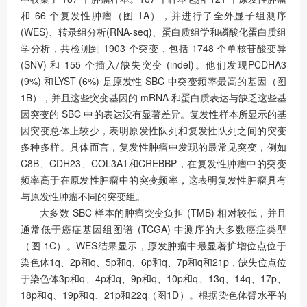
和 66 个复发性肿瘤（图 1A），并进行了全外显子组测序
(WES)、转录组分析(RNA-seq)、蛋白质组学和磷酸化蛋白质组
学分析，共检测到 1903 个突变，包括 1748 个单核苷酸变异
(SNV) 和 155 个插入/缺失突变 (indel)。他们发现PCDHA3
(9%) 和LYST (6%) 是原发性 SBC 中突变频率最高的基因（图
1B），并且这些突变基因的 mRNA 和蛋白质表达与缺乏这些基
因突变的 SBC 中的表达没有显著差异。复发性样本所显示的基
因突变总体上较少，表明原发性队列和复发性队列之间的突变
多种多样。具体而言，复发性肿瘤中发现的最常见突变，例如
C8B、CDH23、COL3A1和CREBBP，在复发性肿瘤中的突变
频率高于在原发性肿瘤中的突变频率，这表明复发性肿瘤具有
与原发性肿瘤不同的突变组。
大多数 SBC 样本的肿瘤突变负担 (TMB) 相对较低，并且
通常低于癌症基因组图谱 (TCGA) 中测序的大多数癌症类型
（图 1C）。WES结果显示，原发肿瘤中最显著扩增位点位于
染色体1q、2p和q、5p和q、6p和q、7p和q和21p，缺失位点位
于染色体3p和q、4p和q、9p和q、10p和q、13q、14q、17p、
18p和q、19p和q、21p和22q（图1D）。根据染色体臂水平的