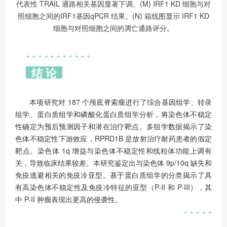
代表性 TRAIL 通路相关基因显著下调。(M) IRF1 KD 细胞与对
照细胞之间的IRF1基因qPCR 结果。(N) 箱线图显示 IRF1 KD
细胞与对照细胞之间的凋亡通路评分。
+ + + + + + + + + + +
结 论
本项研究对 187 个颅底脊索瘤进行了综合基因组学、转录
组学、蛋白质组学和磷酸化蛋白质组学分析，将染色体不稳定
性确定为预后预测因子和潜在治疗靶点。多组学数据揭示了染
色体不稳定性下游效应，RPRD1B 是放射治疗耐药患者的假定
靶点。染色体 1q 增益与染色体不稳定性和线粒体功能上调有
关，导致临床结果较差。本研究鉴定出与染色体 9p/10q 缺失和
免疫逃避相关的免疫冷亚型。基于蛋白质组学的分类揭示了具
有高染色体不稳定性及免疫冷特征的亚型（P-II 和 P-III），其
中 P-II 肿瘤表现出更高的侵袭性。
+ + + + +