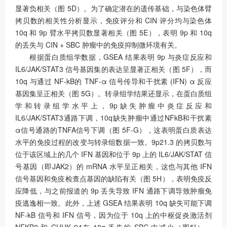
显著负相关（图 5D）。为了确定潜在的遗传基础，与染色体臂
拷贝数的相关性分析显示，免疫评分和 CIN 评分均与染色体
10q 和 9p 臂水平拷贝数显著相关（图 5E），表明 9p 和 10q
的丢失与 CIN + SBC 肿瘤中的免疫抑制微环境有关。
根据蛋白质组学数据，GSEA 结果表明 9p 与炎症反应和
IL6/JAK/STAT3 信号基因集的表达呈显著正相关（图 5F），而
10q 与通过 NF-kB的 TNF-α 信号传导和干扰素 (IFN) α 反应
基因集呈正相关（图 5G）。转录组学结果还显示，在蛋白质组
学和转录组学水平上，9p缺失肿瘤中炎症反应和
IL6/JAK/STAT3通路下调，10q缺失肿瘤中通过NFkB和干扰素
α信号通路的TNFA信号下调（图 5F-G），这表明蛋白质表达
水平的免疫过程的改变与转录组数据一致。9p21.3 的拷贝数与
位于该区域上的几个 IFN 基因和位于 9p 上的 IL6/JAK/STAT 信
号基因（即JAK2）的 mRNA 水平呈正相关，这也与其他 IFN
信号基因和免疫检查点基因的缺陷有关（图 5H），表明免疫反
应降低，与之前报道的 9p 丢失导致 IFN 通路下调导致肿瘤免
疫逃逸相一致。此外，上述 GSEA 结果表明 10q 缺失可能下调
NF-kB 信号和 IFN 信号，因为位于 10q 上的中枢促炎激活剂