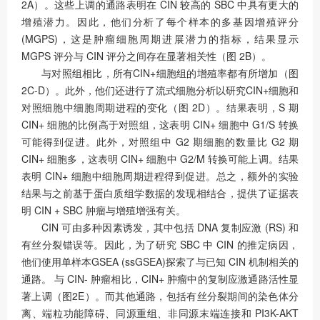
2A）。这些上调的通路表明在 CIN 较高的 SBC 中具有更大的
增殖潜力。因此，他们分析了每个样本的多基因增殖评分
(MGPS)，这是肿瘤细胞周期进展潜力的指标，结果显示
MGPS 评分与 CIN 评分之间存在显著相关性（图 2B）。
与对照组相比，所有CIN+细胞组的增殖率都有所增加（图
2C-D）。此外，他们还进行了流式细胞分析以研究CIN+细胞和
对照细胞中细胞周期进程的变化（图 2D）。结果表明，S 期
CIN+ 细胞的比例高于对照组，这表明 CIN+ 细胞中 G1/S 转换
可能得到促进。此外，对照组中 G2 期细胞的数量比 G2 期
CIN+ 细胞多，这表明 CIN+ 细胞中 G2/M 转换可能上调。结果
表明 CIN+ 细胞中细胞周期进程得到促进。总之，额外的实验
结果与之前基于蛋白质组学数据的发现相结合，提供了证据表
明 CIN + SBC 肿瘤与增殖增强有关。
CIN 可由多种因素诱发，其中包括 DNA 复制应激 (RS) 和
有丝分裂错误等。因此，为了研究 SBC 中 CIN 的推定病因，
他们使用单样本GSEA (ssGSEA)探索了与已知 CIN 机制相关的
通路。 与 CIN- 肿瘤相比，CIN+ 肿瘤中的复制应激通路活性显
著上调（图2E）。而其他通路，包括有丝分裂期间的染色体分
离、端粒功能障碍、同源重组、非同源末端连接和 PI3K-AKT