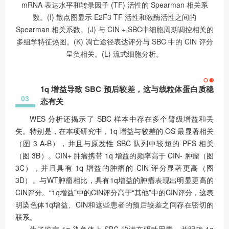
mRNA 表达水平和转录因子 (TF) 活性的 Spearman 相关系
数。(I) 散点图显示 E2F3 TF 活性和激酶活性之间的
Spearman 相关系数。(J) 与 CIN + SBC中细胞周期调控相关的
多组学特征热图。(K) 凋亡途径表达评分与 SBC 中的 CIN 评分
呈负相关。(L) 流式细胞分析。
1q 增益导致 SBC 预后较差，这与线粒体蛋白质稳
03
态有关
WES 分析还揭示了 SBC 样本中存在多个臂级增益和丢
失。特别是，在本项研究中，1q 增益与较差的 OS 最显著相关
（图 3 A-B），并且与原发性 SBC 队列中较短的 PFS 相关
（图 3B）。CIN+ 肿瘤携带 1q 增益的频率高于 CIN- 肿瘤（图
3C），并且具有 1q 增益的肿瘤的 CIN 评分显著更高（图
3D）。与WT肿瘤相比，具有1q增益的肿瘤表现出明显更高的
CIN评分。“1q增益”中的CIN评分高于“其他”中的CIN评分，这表
明染色体1q增益、CIN和这些患者的预后较差之间存在密切的
联系。
为了鉴定 1q 染色体上 SBC 的潜在驱动因素，并明确 1q