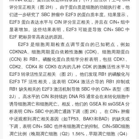
评分呈正相关（图 2H）。由于蛋白质是细胞的功能执行者，他
们进一步研究了 SBC 肿瘤中 E2F3 的蛋白质丰度。结果显示，
E2F3 蛋白表达水平与 CIN 评分呈正相关，并且在 CIN+ 组中
显著增加。这些结果表明，E2F3 可能是导致 CIN+ SBC 中
E2F 靶标异常高表达的原因。
E2F3 是细胞周期检查点调节蛋白的已知靶点，例如
CDKN2A、细胞周期蛋白依赖性激酶 (CDK)、细胞周期蛋白
(CCN) 和 RB1。磷酸化蛋白质组学分析表明，包括 CDK1、
CDK2、CDK4 和 CDK5 在内的几种 CDK 的激酶活性水平与
E2F3 转录活性呈正相关 （图 2I）。他们发现 RB1 的磷酸化与
E2F3 TF 活性相关，这表明 CDK4 激活介导的 RB1 抑制或
RB1 缺失相关的 E2F3 激活机制导致 SBC 中的 CIN+ 表型（图
2J）。高水平的 CIN 和持续的 DNA RS 通常会在未转化细胞中
诱导细胞凋亡和细胞死亡。相反，他们的 GSEA 和 ssGSEA 分
析表明 CIN+ SBC 中的凋亡通路下调（图 2K）。在 CIN+ 肿瘤
中还观察到凋亡相关基因（如TP53、BAK1和BAD）的缺失或
下调，表明 CIN+ SBC 也伴有细胞凋亡的抑制。CIN+SBC细胞
凋亡比例（晚期凋亡细胞（Q2）1.56%，早期凋亡细胞（Q4）