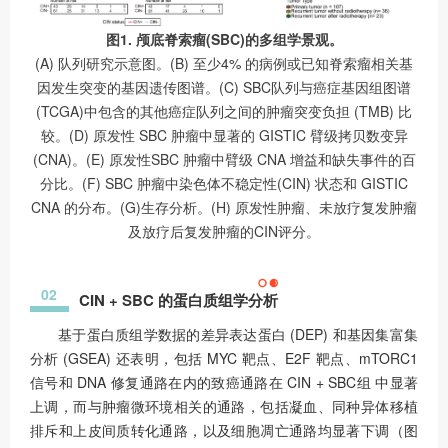
图1. 颅底脊索瘤(SBC)的多组学景观。
(A) 队列研究示意图。(B) 至少4% 的病例或已知脊索瘤相关基
因发生突变的基因遗传图谱。(C) SBC队列与癌症基因组图谱
(TCGA)中包含的其他癌症队列之间的肿瘤突变负担 (TMB) 比
较。(D) 原发性 SBC 肿瘤中显著的 GISTIC 臂级拷贝数变异
(CNA)。(E) 原发性SBC 肿瘤中臂级 CNA 增益和缺失事件的百
分比。(F) SBC 肿瘤中染色体不稳定性(CIN) 状态和 GISTIC
CNA 的分布。(G)生存分析。(H) 原发性肿瘤、未放疗复发肿瘤
及放疗后复发肿瘤的CIN评分。
02
CIN + SBC 的蛋白质组学分析
基于蛋白质组学数据的差异表达蛋白 (DEP) 和基因集富集
分析 (GSEA) 还表明，包括 MYC 靶点、E2F 靶点、mTORC1
信号和 DNA 修复通路在内的致癌通路在 CIN + SBC组 中显著
上调，而与肿瘤微环境相关的通路，包括凝血、同种异体移植
排斥和上皮间质转化通路，以及细胞凋亡通路均显著下调（图