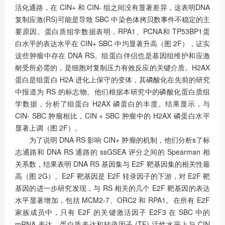
活化通路，在 CIN+ 和 CIN- 组之间没有显著差异，这表明DNA
复制应激(RS)可能是导致 SBC 中染色体拷贝数事件不稳定的主
要原因。蛋白质组学数据表明，RPA1、PCNA和 TP53BP1蛋
白水平的表达水平在 CIN+ SBC 中均显著升高（图 2F），证实
这些肿瘤中存在 DNA RS。组蛋白伴侣也是基因组维护和应激
耐受所必需的，是细胞对复制压力有效反应的关键介质。H2AX
蛋白是组蛋白 H2A 进化上保守的变体，其磷酸化在先前的研究
中报道为 RS 的标志物。他们根据本研究中的磷酸化蛋白质组
学数据，分析了组蛋白 H2AX 磷蛋白的丰度。结果显示，与
CIN- SBC 肿瘤相比，CIN + SBC 肿瘤中的 H2AX 磷蛋白水平
显著上调（图 2F）。
为了说明 DNA RS 影响 CIN+ 肿瘤的机制，他们分析s了标
志通路和 DNA RS 通路的 ssGSEA 评分之间的 Spearman 相
关系数，结果表明 DNA RS 基因集与 E2F 靶基因集的相关性最
高（图 2G）。E2F 靶基因是 E2F 转录因子的下游，对 E2F 靶
基因的进一步研究发现，与 RS 相关的几个 E2F 靶基因的表达
水平显著增加，包括 MCM2-7、ORC2 和 RPA1。在所有 E2F
家族成员中，只有 E2F 的关键激活因子 E2F3 在 SBC 中的
mRNA 表达、蛋白质表达和转录因子 (TF) 活性水平上与 CIN