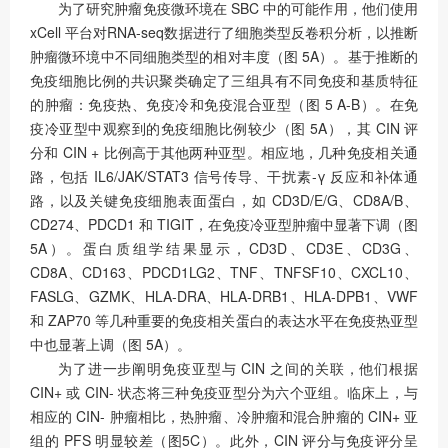
为了研究肿瘤免疫微环境在 SBC 中的可能作用，他们使用
xCell 平台对RNA-seq数据进行了细胞类型反卷积分析，以推断
肿瘤微环境中不同细胞类型的相对丰度（图 5A）。基于推断的
免疫细胞比例的共识聚类确定了三组具有不同免疫和基质特征
的肿瘤：免疫热、免疫冷和免疫混合亚型（图 5 A-B）。在免
疫冷亚型中观察到的免疫细胞比例较少（图 5A），其 CIN 评
分和 CIN + 比例高于其他两种亚型。相应地，几种免疫相关通
路，包括 IL6/JAK/STAT3 信号传导、干扰素-γ 反应和补体通
路，以及关键免疫细胞表面蛋白，如 CD3D/E/G、CD8A/B、
CD274、PDCD1 和 TIGIT，在免疫冷亚型肿瘤中显著下调（图
5A）。蛋白质组学结果显示，CD3D、CD3E、CD3G、
CD8A、CD163、PDCD1LG2、TNF、TNFSF10、CXCL10、
FASLG、GZMK、HLA-DRA、HLA-DRB1、HLA-DPB1、VWF
和 ZAP70 等几种重要的免疫相关蛋白的表达水平在免疫热亚型
中也显著上调（图 5A）。
为了进一步阐明免疫亚型与 CIN 之间的关联，他们根据
CIN+ 或 CIN- 状态将三种免疫亚型分为六个亚组。临床上，与
相应的 CIN- 肿瘤相比，热肿瘤、冷肿瘤和混合肿瘤的 CIN+ 亚
组的 PFS 明显较差（图5C）。此外，CIN 评分与免疫评分呈