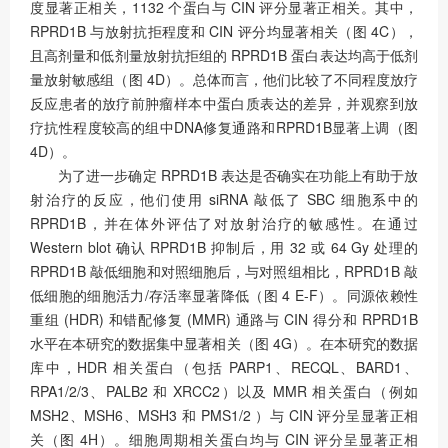
度显著正相关，1132 个蛋白与 CIN 评分显著正相关。其中，
RPRD1B 与放射抗拒程度和 CIN 评分均显著相关（图 4C），
且高剂量和低剂量放射抗拒组的 RPRD1B 蛋白表达均高于低剂
量放射敏感组（图 4D）。总体而言，他们比较了不同程度放疗
反应患者的放疗前肿瘤样本中蛋白质表达的差异，并观察到放
疗抗性程度较高的组中DNA修复通路和RPRD1B显著上调（图
4D）。
为了进一步确定 RPRD1B 表达是否确实在功能上有助于放
射治疗的反应，他们使用 siRNA 敲低了 SBC 细胞系中的
RPRD1B，并在体外评估了对放射治疗的敏感性。在通过
Western blot 确认 RPRD1B 抑制后，用 32 或 64 Gy 处理的
RPRD1B 敲低细胞和对照细胞后，与对照组相比，RPRD1B 敲
低细胞的细胞活力/存活率显著降低（图 4 E-F）。同源依赖性
重组 (HDR) 和错配修复 (MMR) 通路与 CIN 得分和 RPRD1B
水平在本研究的数据集中显著相关（图 4G）。在本研究的数据
库中，HDR 相关蛋白（包括 PARP1、RECQL、BARD1、
RPA1/2/3、PALB2 和 XRCC2）以及 MMR 相关蛋白（例如
MSH2、MSH6、MSH3 和 PMS1/2 ）与 CIN 评分呈显著正相
关（图 4H）。细胞周期相关蛋白均与 CIN 评分呈显著正相