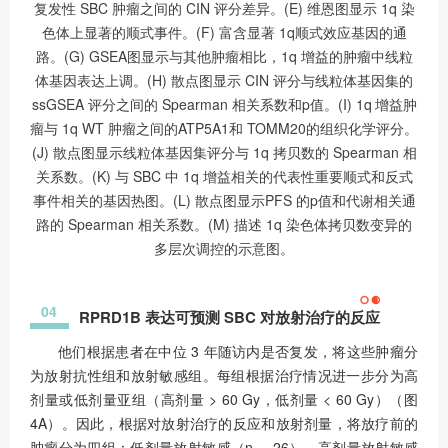
复发性 SBC 肿瘤之间的 CIN 评分差异。(E) 维恩图显示 1q 染
色体上显著的顺式事件。(F) 富含显著 1q顺式效应基因的通
路。(G) GSEA图显示与其他肿瘤相比，1q 增益的肿瘤中线粒
体基因表达上调。(H) 散点图显示 CIN 评分与线粒体基因集的
ssGSEA 评分之间的 Spearman 相关系数和p值。(I) 1q 增益肿
瘤与 1q WT 肿瘤之间的ATP5A1和 TOMM20的组织化学评分。
(J) 散点图显示线粒体基因集评分与 1q 拷贝数的 Spearman 相
关系数。(K) 与 SBC 中 1q 增益相关的代表性重要顺式和反式
事件相关的基因热图。(L) 散点图显示PFS 的p值和代谢相关通
路的 Spearman 相关系数。(M) 描述 1q 染色体拷贝数变异的
多层次调控的示意图。
04
RPRD1B 表达可预测 SBC 对放射治疗的反应
他们根据患者在中位 3 年随访内是否复发，将这些肿瘤分
为放射抗性组和放射敏感组。每组根据治疗情况进一步分为高
剂量或低剂量亚组（高剂量 > 60 Gy，低剂量 < 60 Gy）（图
4A）。因此，根据对放射治疗的反应和放射剂量，将放疗前的
肿瘤分为四组：低剂量放射敏感（n = 26）、高剂量放射敏感