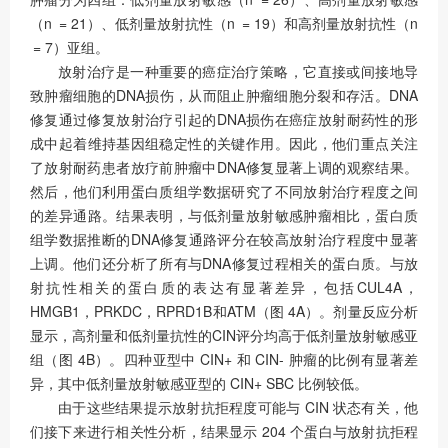
（n = 21）、低剂量放射抗性（n = 19）和高剂量放射抗性（n
= 7）亚组。
放射治疗是一种重要的癌症治疗策略，它直接或间接地导
致肿瘤细胞的DNA损伤，从而阻止肿瘤细胞分裂和存活。DNA
修复通过修复放射治疗引起的DNA损伤在癌症放射耐药性的形
成中起着维持基因组稳定性的关键作用。因此，他们重点关注
了放射耐药患者放疗前肿瘤中DNA修复显著上调的观察结果。
然后，他们利用蛋白质组学数据研究了不同放射治疗程度之间
的差异通路。结果表明，与低剂量放射敏感肿瘤相比，蛋白质
组学数据推断的DNA修复通路评分在较高放射治疗程度中显著
上调。他们还分析了所有与DNA修复过程相关的蛋白质。与放
射抗性相关的蛋白质的表达有显著差异，包括CUL4A，
HMGB1，PRKDC，RPRD1B和ATM（图 4A）。剂量反应分析
显示，高剂量和低剂量抗性的CIN评分均高于低剂量放射敏感亚
组（图 4B）。四种亚型中 CIN+ 和 CIN- 肿瘤的比例有显著差
异，其中低剂量放射敏感亚型的 CIN+ SBC 比例较低。
由于这些结果提示放射抗拒程度可能与 CIN 状态有关，他
们接下来进行相关性分析，结果显示 204 个蛋白与放射抗拒程