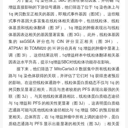
增益直接影响的下游信号通路，他们筛选了位于 1q 染色体上与
1q 拷贝数呈正相关的基因，即顺式事件基因（图3E）。这些顺
式事件基因大多富集在线粒体相关通路中，包括线粒体、线粒
体基质和线粒体翻译（图 3F）。1q 增益的肿瘤表现出与线粒
体基因表达相关的基因显著富集（图 3G）。此外，线粒体基因
集的 ssGSEA 评分也与 CIN 评分呈正相关（图 3H），
ATP5A1 和 TOMM20 的 H 评分在具有 1q 增益的肿瘤中显著上
调（图 3I）。这些结果说明，1q增益样本中线粒体翻译相关基
因表达水平升高，提示1q增益SBC对线粒体功能存在影响。
接下来，他们筛选了 MitoCarta3.0 数据集中所有线粒体通
路与 1q 染色体获得的关联，并评估了它们对 1q 获得患者预后
的影响。在这些线粒体通路中，线粒体蛋白质稳态不仅与 1q 的
拷贝数呈显著正相关，而且与患者较差的 PFS 表现出最强的关
联（图 3J）。与其他线粒体通路相比，线粒体蛋白质稳态途径
与 1q 增益和 PFS 的相关性更显著（图 3J），这表明蛋白质稳
态通路可能与其他线粒体途径相比与 1q 增益 SBC 的预后较差
更相关。总体而言，在 1q 增益肿瘤中所有上调的途径中，蛋白
质稳态通路与 PFS 显示出最显著的相关性（图 3J）；相关蛋