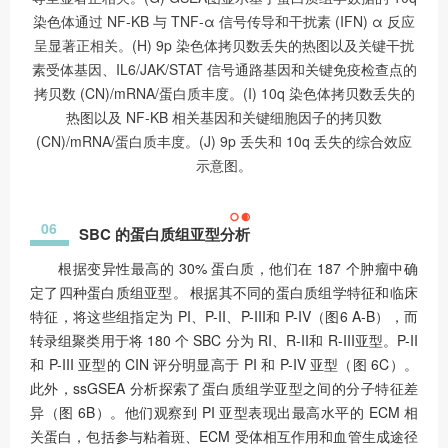
染色体通过 NF-KB 与 TNF-α 信号传导和干扰素 (IFN) α 反应
呈显著正相关。(H) 9p 染色体拷贝数丢失的热图以及关键干扰
素受体基因、IL6/JAK/STAT 信号通路基因和关键免疫检查点的
拷贝数 (CN)/mRNA/蛋白质丰度。(I) 10q 染色体拷贝数丢失的
热图以及 NF-KB 相关基因和关键细胞因子的拷贝数
(CN)/mRNA/蛋白质丰度。(J) 9p 丢失和 10q 丢失的综合效应
示意图。
06
SBC 的蛋白质组亚型分析
根据变异性最高的 30% 蛋白质，他们在 187 个肿瘤中确
定了四种蛋白质组亚型。 根据其不同的蛋白质组学特征和临床
特征，将这些组指定为 PI、P-II、P-III和 P-IV（图6 A-B），而
转录组聚类用于将 180 个 SBC 分为 RI、R-II和 R-III亚型。P-II
和 P-III 亚型的 CIN 评分明显高于 PI 和 P-IV 亚型（图 6C）。
此外，ssGSEA 分析探索了蛋白质组学亚型之间的分子特征差
异（图 6B）。他们观察到 PI 亚型表现出最高水平的 ECM 相
关蛋白，包括参与粘着斑、ECM 受体相互作用和血管生成途径