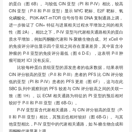
的蛋白（图 6B）。与较低 CIN 亚型（PI 和 P-IV）相比，较高
CIN 亚型（P-II 和 P-III 亚型）显示 MYC 靶标、E2F 靶标、氧
化磷酸化、PI3K-AKT-mTOR 信号传导和 DNA 复制通路上调，
进一步验证了 CIN+ 特征与进展相关过程水平增加之间的相关
性（图 2A）。相比之下，P-IV 亚型与代谢相关通路相关的蛋白
质水平增加，例如丙酮酸代谢和 N-聚糖生物合成。对 xCell 中
的免疫评分评估显示四个亚组之间存在显著差异，其中富含冷
肿瘤的 P-II 亚型的免疫评分最低（图 6 D-E），这表明 P-II 肿
瘤可能对 ICI 没有反应。
比较每种蛋白质组亚型的原发患者的临床数据，结果表明
CIN 评分较高的亚型（P-II 和 P-III）患者的 PFS 比 CIN 评分较
低的亚型（PI 和 P-IV）患者的 PFS 更差（图 6F），这与在此
SBC 队列中观察到的 PFS 较差与 CIN 评分较高之间的关联一
致（图 1H）。以 ECM 相关通路为特征的 PI 亚型的预后相对
较好于 P-II 和 P-III 亚型（图 6B-G）。
P-IV 亚型富含代谢相关通路，与 CIN 评分较高的亚型（P-
II 和 P-III 亚型）相比，其预后也相对较好（图 6B-G）。与其
他亚型相比，P-IV 亚型中的代谢相关通路，如 N-糖生物合成和
丙酮酸代谢显著上调。