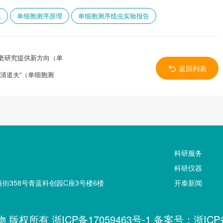
题
单细胞测序原理
单细胞测序线虫实验报告
老研究提供新方向（单
返回列表
清道夫”（单细胞测
科研服务
科研仪器
街358号青蓝科创园C座3号楼6楼
开泰新闻
生物 版权所有
浙ICP备17059463号-1
备案号：
浙ICP