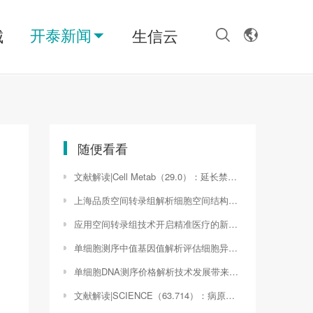
开泰新闻
城
生信云
随便看看
文献解读|Cell Metab（29.0）：延长禁食时间与成年雌性小鼠的热量限制相结合可产生更大的 保护作用
上海品质空间转录组解析细胞空间结构，助力精准医学研究（空间转录组分析流程）
应用空间转录组技术开启精准医疗的新篇章（nanostring空间转录组）
单细胞测序中值基因值解析评估细胞异质性的关键指标（单细胞测序一般测多少数据量）
单细胞DNA测序价格解析技术发展带来的成本变革（单细胞测序 ngs）
文献解读|SCIENCE（63.714）：病原体诱导的内生根微生物群的疾病抑制功能的激活