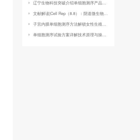
辽宁生物科技突破介绍单细胞测序产品引领精准医疗新篇章（单细胞测序仪器平台）
文献解读|Cell Rep（8.8）：阴道微生物组显示出种族进化动态和由长期生态位特异性过程驱动的乳杆菌粘附素的正选择
子宫内膜单细胞测序方法解锁女性生殖健康之谜的关键技术（子宫内膜细胞学检查怎么做）
单细胞测序试验方案详解技术原理与操作步骤（单细胞测序试验方案怎么写）