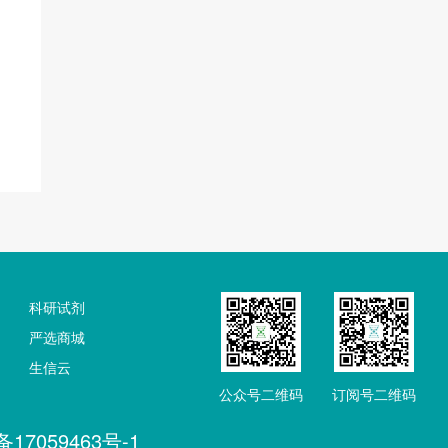
科研试剂
严选商城
生信云
公众号二维码
订阅号二维码
备17059463号-1