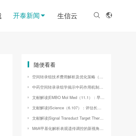
开泰新闻
城
生信云
随便看看
空间转录组技术费用解析及优化策略（空间转录组测序价格）
中药空间转录录组学揭示中药作用机制的全新视角（空间转录组学价格）
文献解读|EMBO Mol Med（11.1）：早期妊娠血浆的蛋白质组分析揭示了先天性心脏病的新生物标志物
文献解读|iScience（6.107）：评估长期受辐射的腮腺中的转录景观和细胞间通讯
文献解读|Signal Transduct Target Ther（39.3）：短期禁食后小鼠大脑整体代谢特征动态的代谢组图谱
M6A甲基化解析表观遗传调控的新视角（m6A甲基化与异染色质）