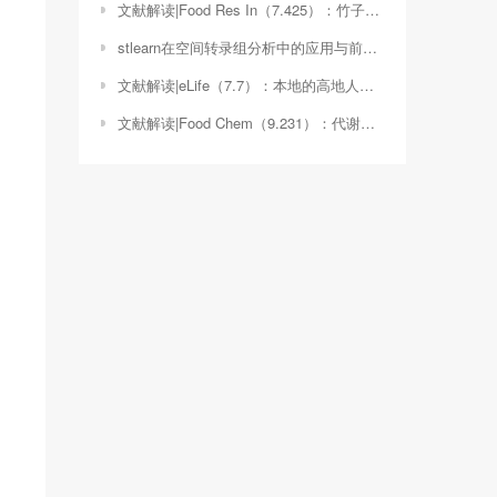
文献解读|Food Res In（7.425）：竹子不溶性膳食纤维的体外粪便发酵特性及其对人体肠道菌群的影响
stlearn在空间转录组分析中的应用与前景（空间转录组数据）
文献解读|eLife（7.7）：本地的高地人胎盘中性别偏向的调节变化促进胎儿的适应性发育
文献解读|Food Chem（9.231）：代谢组学和肠道微生物组学揭示6-姜烯酚对肥胖的改善作用