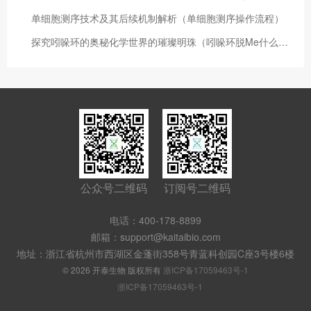
单细胞测序技术及其后续机制解析（单细胞测序操作流程）
探究吲哚环的奥秘化学世界的璀璨明珠（吲哚环脱Me什么意思）
公众号二维码
订阅号二维码
电话：400-178-8899
邮箱：support@kaitaibio.com
地址：浙江省杭州市西湖区金蓬街358号青蓝科创园C座3号楼6楼
© 2026 开泰生物 版权所有
浙ICP备17059463号-1
浙ICP备17059463号-1