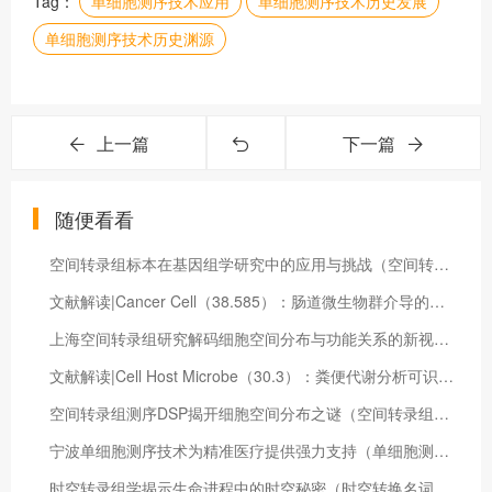
Tag：
单细胞测序技术应用
单细胞测序技术历史发展
单细胞测序技术历史渊源
上一篇
下一篇
随便看看
空间转录组标本在基因组学研究中的应用与挑战（空间转录组的意义）
文献解读|Cancer Cell（38.585）：肠道微生物群介导的核苷酸合成减弱了直肠癌对新辅助放化疗的反应
上海空间转录组研究解码细胞空间分布与功能关系的新视角（上海空间所）
文献解读|Cell Host Microbe（30.3）：粪便代谢分析可识别肝移植受者术后感染的风险
空间转录组测序DSP揭开细胞空间分布之谜（空间转录组测序深度）
宁波单细胞测序技术为精准医疗提供强力支持（单细胞测序多少钱一个）
时空转录组学揭示生命进程中的时空秘密（时空转换名词解释）