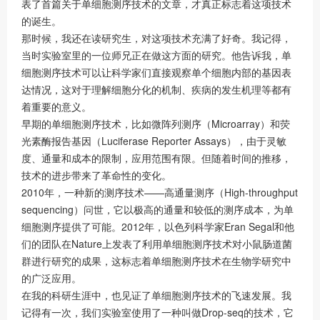
表了首篇关于单细胞测序技术的文章，才真正标志着这项技术
的诞生。
那时候，我还在读研究生，对这项技术充满了好奇。我记得，
当时实验室里的一位师兄正在做这方面的研究。他告诉我，单
细胞测序技术可以让科学家们直接观察单个细胞内部的基因表
达情况，这对于理解细胞分化的机制、疾病的发生机理等都有
着重要的意义。
早期的单细胞测序技术，比如微阵列测序（Microarray）和荧
光素酶报告基因（Luciferase Reporter Assays），由于灵敏
度、通量和成本的限制，应用范围有限。但随着时间的推移，
技术的进步带来了革命性的变化。
2010年，一种新的测序技术——高通量测序（High-throughput
sequencing）问世，它以极高的通量和较低的测序成本，为单
细胞测序提供了可能。2012年，以色列科学家Eran Segal和他
们的团队在Nature上发表了利用单细胞测序技术对小鼠肠道菌
群进行研究的成果，这标志着单细胞测序技术在生物学研究中
的广泛应用。
在我的科研生涯中，也见证了单细胞测序技术的飞速发展。我
记得有一次，我们实验室使用了一种叫做Drop-seq的技术，它