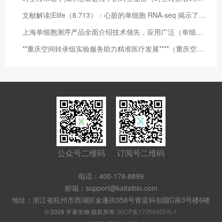
文献解读|Elife（8.713）：心脏的单细胞 RNA-seq 揭示了糖尿病性心肌病心肌纤维化的细胞间通讯驱动因素
上海单细胞测序产品全面介绍技术领先，应用广泛（单细胞测序仪器平台）
**重庆空间转录组实验服务助力精准医疗发展****（重庆空间变换科技有限公司）
公众号二维码
订阅号二维码
电话：400-178-8899
邮箱：support@kaitaibio.com
地址：浙江省杭州市西湖区金蓬街358号青蓝科创园C座3号楼6楼
© 2026 开泰生物 版权所有
浙ICP备17059463号-1