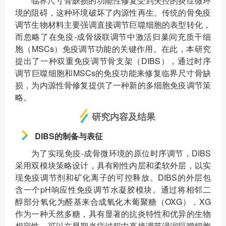
临界尺寸骨缺损的功能性修复受到失控的炎症微环
境的阻碍，这种环境破坏了内源性再生。传统的骨免疫
调节生物材料主要强调直接调节巨噬细胞的表型转化，
而忽略了在免疫-成骨级联调节中激活归巢间充质干细
胞（MSCs）免疫调节功能的关键作用。在此，本研究
提出了一种双重免疫调节骨支架（DIBS），通过时序
调节巨噬细胞和MSCs的免疫功能来修复临界尺寸骨缺
损，为内源性骨修复提供了一种新的多细胞免疫调节策
略。
研究内容及结果
DIBS的制备与表征
为了实现免疫-成骨微环境的原位时序调节，DIBS
采用双模块策略设计，具有刚性内层和柔软外层，以实
现免疫调节剂和矿化离子的可控释放。DIBS的外层包
含一个pH响应性免疫调节水凝胶模块。通过将相邻二
醇部分氧化为醛基来合成氧化木葡聚糖（OXG），XG
作为一种天然多糖，具有显著的抗炎特性和优异的生物
相容性，可以在早期炎症过程中直接调节浸润巨噬细胞