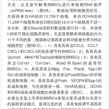
天后，从支架中解离BMSCs进行单细胞RNA测序
（scRNA-seq）（图5A）。数据处理和细胞质控后，
共获得来自HA组的13,758个细胞、来自OCHA组的
11,259个细胞和来自DIBS组的12,413个细胞用于进一
步分析。通过Seurat流程对数据集进行归一化，并使用
t-SNE可视化细胞异质性。无监督图聚类将细胞划分为
11个不同的簇，根据标记基因表达和功能被分类为特定
细胞类型（图5B-D）：1）具有高表达CCL2、CCL7、
CXCL1和CXCL3的免疫调节性BMSCs；2）具有高表
达ccnpf、Mki67和Top2a的增殖性BMSCs；3）具有高
表达Col1a1、Col12a1、Acta2和Sparc的成骨性
BMSCs；4）具有高表达Mpg、Fos、Plac8、Spp1和
Stc1的成骨祖细胞；5）具有高表达Fosb和Spp1的早期
前成骨细胞；6）具有高表达Fosb、VEGFA和Spp1的
前成骨细胞，与先前报道一致。与HA组相比，OCHA
和DIBS组前成骨细胞比例显著更高（图5C）。这表明
在复合支架上培养的BMSCs表现出更高成骨分化潜力
的基因表达模式。值得注意的是，具有免疫调节基因表