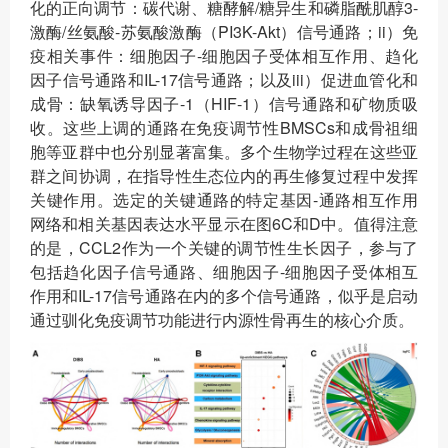
化的正向调节：碳代谢、糖酵解/糖异生和磷脂酰肌醇3-
激酶/丝氨酸-苏氨酸激酶（PI3K-Akt）信号通路；ii）免
疫相关事件：细胞因子-细胞因子受体相互作用、趋化
因子信号通路和IL-17信号通路；以及iii）促进血管化和
成骨：缺氧诱导因子-1（HIF-1）信号通路和矿物质吸
收。这些上调的通路在免疫调节性BMSCs和成骨祖细
胞等亚群中也分别显著富集。多个生物学过程在这些亚
群之间协调，在指导性生态位内的再生修复过程中发挥
关键作用。选定的关键通路的特定基因-通路相互作用
网络和相关基因表达水平显示在图6C和D中。值得注意
的是，CCL2作为一个关键的调节性生长因子，参与了
包括趋化因子信号通路、细胞因子-细胞因子受体相互
作用和IL-17信号通路在内的多个信号通路，似乎是启动
通过驯化免疫调节功能进行内源性骨再生的核心介质。