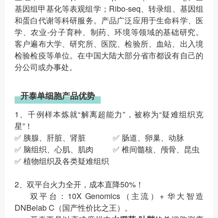
基因组甲基化等表观组学；Ribo-seq、转录组、基因组
和蛋白代谢等科研服务。产品广泛应用于生命科学、医
学、农业-分子育种、制药、环境等领域的基础研究。
客户遍布大学、研究所、医院、检验所、血站、出入境
检验检疫等单位。在中国大陆大部分省市都设有自己的
分公司或办事处。
开泰单细胞产品优势
1、千例样本炼就“解离超能力”，被称为“疑难组织克
星”！
✅ 胰腺、肝脏、肾脏 ✅ 肠道、卵巢、动脉
✅ 脑组织、心肌、肌肉 ✅ 椎间髓核、颅骨、昆虫
✅ 植物组织及各类疑难组织
2、双平台火力全开，成本直降50%！
双平台：10X Genomics（主流）+ 华大智造
DNBelab C（国产性价比之王）。