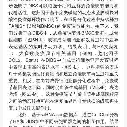
步强调了DIBS可以增强干细胞亚群的免疫调节能力和
代谢活性。这归因于基于席夫碱键的动态水凝胶模块对
酸性炎症微环境作出响应，在成骨分化过程中持续释放
PA和Sr²⁺以增强BMSCs的免疫调节能力。接下来，我
们分析了在DIBS中，从免疫调节性BMSC亚群向成骨
祖细胞（图5H-K）或前成骨细胞亚群发育过程中差异
表达基因的拟时序动力学。结果表明，与HA支架相
比，大多数免疫调节相关基因（例如，趋化因子
CCL2、Stat3）在DIBS中向成骨祖细胞亚群发育过程
中表现出更高的表达水平（图5I-L）。这种增强的表达
对于募集功能性修复细胞和建立免疫调节再生过程至关
重要。相反，在向前成骨细胞亚群分化过程中，免疫调
节基因表达下降，同时促血管生成基因（VEGF）表达
激增（图5J-M）。这种免疫调节与促血管生成基因程序
之间的动态转换可能在恢复临界尺寸骨缺损的级联再生
潜力中发挥关键作用。
此外，基于scRNA-seq数据库，通过CellChat分析
了HA和DIBS组中不同细胞亚群之间的相互作用。结果