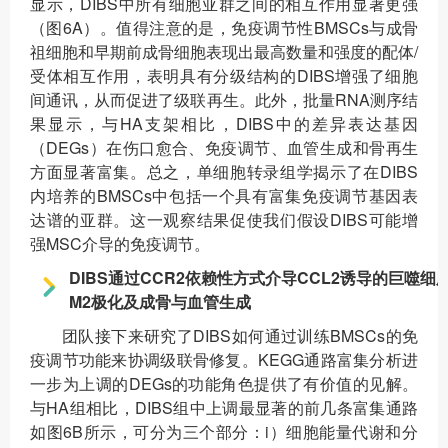
显示，DIBS中所有细胞亚群之间的相互作用显著更强
（图6A）。值得注意的是，免疫调节性BMSCs与成骨
祖细胞和早期前成骨细胞表现出最高数量和强度的配体/
受体相互作用，表明具有分级结构的DIBS增强了细胞
间通讯，从而促进了级联再生。此外，批量RNA测序结
果显示，与HA支架相比，DIBS中的差异表达基因
（DEGs）在伤口愈合、免疫调节、血管生成和骨再生
方面显著富集。总之，单细胞转录组学揭示了在DIBS
内培养的BMSCs中包括一个具有富集免疫调节基因表
达谱的亚群。这一观察结果促使我们假设DIBS可能增
强MSC介导的免疫调节。
DIBS通过CCR2依赖性方式介导CCL2诱导的巨噬细
M2极化及成骨与血管生成
团队接下来研究了DIBS如何通过训练BMSCs的免
疫调节功能来协调级联骨修复。KEGG通路富集分析进
一步为上调的DEGs的功能角色提供了有价值的见解。
与HA组相比，DIBS组中上调最显著的前几条富集通路
如图6B所示，可分为三个部分：i）细胞能量代谢和分