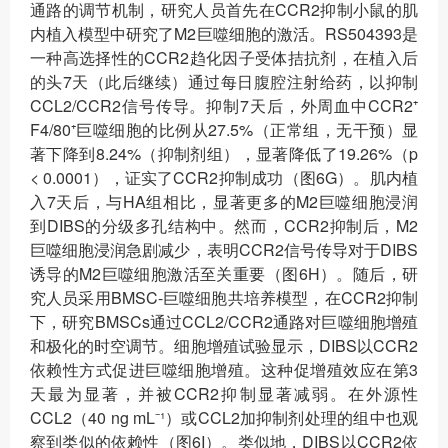
通路的调节机制，研究人员首先在CCR2抑制小鼠的肌
内植入模型中研究了M2巨噬细胞的激活。RS504393是
一种高选择性的CCR2趋化因子受体拮抗剂，在植入后
的头7天（此后继续）通过每日腹腔注射给药，以抑制
CCL2/CCR2信号传导。抑制7天后，外周血中CCR2⁺
F4/80⁺巨噬细胞的比例从27.5%（正常组，无干预）显
著下降到8.24%（抑制剂组），显著降低了19.26%（p
< 0.0001），证实了CCR2抑制成功（图6G）。肌内植
入7天后，与HA组相比，显著更多的M2巨噬细胞浸润
到DIBS的分级多孔结构中。然而，CCR2抑制后，M2
巨噬细胞浸润急剧减少，表明CCR2信号传导对于DIBS
诱导的M2巨噬细胞激活至关重要（图6H）。随后，研
究人员采用BMSC-巨噬细胞共培养模型，在CCR2抑制
下，研究BMSCs通过CCL2/CCR2通路对巨噬细胞增殖
和极化的时空调节。细胞增殖试验显示，DIBS以CCR2
依赖性方式促进巨噬细胞增殖。这种促增殖效应在第3
天最为显著，并被CCR2抑制显著减弱。在外源性
CCL2（40 ng mL⁻¹）或CCL2加抑制剂处理的组中也观
察到类似的依赖性（图6I）。类似地，DIBS以CCR2依