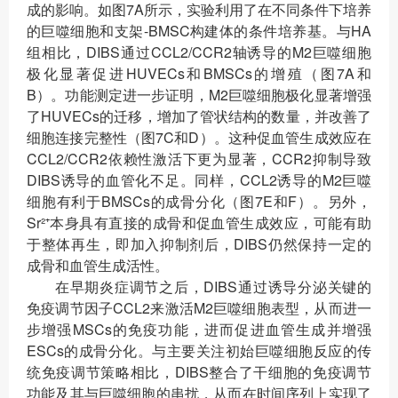
成的影响。如图7A所示，实验利用了在不同条件下培养
的巨噬细胞和支架-BMSC构建体的条件培养基。与HA
组相比，DIBS通过CCL2/CCR2轴诱导的M2巨噬细胞
极化显著促进HUVECs和BMSCs的增殖（图7A和
B）。功能测定进一步证明，M2巨噬细胞极化显著增强
了HUVECs的迁移，增加了管状结构的数量，并改善了
细胞连接完整性（图7C和D）。这种促血管生成效应在
CCL2/CCR2依赖性激活下更为显著，CCR2抑制导致
DIBS诱导的血管化不足。同样，CCL2诱导的M2巨噬
细胞有利于BMSCs的成骨分化（图7E和F）。另外，
Sr²⁺本身具有直接的成骨和促血管生成效应，可能有助
于整体再生，即加入抑制剂后，DIBS仍然保持一定的
成骨和血管生成活性。
在早期炎症调节之后，DIBS通过诱导分泌关键的
免疫调节因子CCL2来激活M2巨噬细胞表型，从而进一
步增强MSCs的免疫功能，进而促进血管生成并增强
ESCs的成骨分化。与主要关注初始巨噬细胞反应的传
统免疫调节策略相比，DIBS整合了干细胞的免疫调节
功能及其与巨噬细胞的串扰，从而在时间序列上实现了