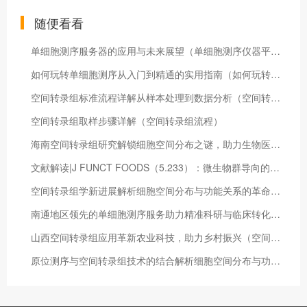
随便看看
单细胞测序服务器的应用与未来展望（单细胞测序仪器平台）
如何玩转单细胞测序从入门到精通的实用指南（如何玩转单细胞测序技术）
空间转录组标准流程详解从样本处理到数据分析（空间转录技术）
空间转录组取样步骤详解（空间转录组流程）
海南空间转录组研究解锁细胞空间分布之谜，助力生物医学突破（空间转录组综述）
文献解读|J FUNCT FOODS（5.233）：微生物群导向的补充食品对移殖健康婴儿粪便小鼠的肠道菌群影响
空间转录组学新进展解析细胞空间分布与功能关系的革命性技术（空间转录组学 综述）
南通地区领先的单细胞测序服务助力精准科研与临床转化（单细胞测序细胞通讯）
山西空间转录组应用革新农业科技，助力乡村振兴（空间转录组分析流程）
原位测序与空间转录组技术的结合解析细胞空间分布与功能（原位基因组测序）