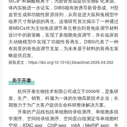
供Ca²⁺和磷酸根离子，为新骨形成提供生物矿化来源。
体内实验进一步证实，DIBS能有效诱导新骨形成、H型
血管生成和功能性胶原排列，从而促进大鼠和兔模型中
临界尺寸骨缺损的再生。这项研究首次揭示了一种通过
将MSCs作为主动免疫调节单元整合到骨免疫调节材料
设计中的新策略，实现了多细胞免疫调节，并在临床前
大动物模型中实现了功能性骨再生。DIBS代表了一种
有前景的骨免疫调节支架，为未来基于材料的骨再生策
略提供启发。
获取原文：https://doi.org/10.1016/j.bioactmat.2026.04.002
关于开泰
杭州开泰生物技术有限公司成立于2006年，是集研
发、生产、销售、科服为一体的生物高新技术企业；长
期致力于为广大客户提供生命科研整体解决方案。
开泰的产品线包括单细胞转录组测序、单细胞多组
学测序、空间转录组测序、空间蛋白组测定等单细胞时
空组；ATAC-seq、ChIP-seq、m6A（MeRIP seq)、全