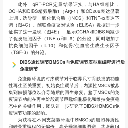
此外，qRT-PCR定量结果证实，与HA组相比，
OCHA和DIBS精氨酸酶1（Arg-1）和CD206表达显著
上调，诱导型一氧化氮合酶（iNOS）和TNF-α表达下
调（图4C）。酶联免疫吸附试验（ELISA）数据进一步
证实了这一发现（图4E），显示OCHA和DIBS均减少
了促炎细胞因子（TNF-α和IL-6）的分泌，同时增加了
抗炎细胞因子（IL-10）和促骨/促血管生成生长因子
（TGF-β）的分泌。
DIBS通过调节BMSCs向免疫调节表型重编程进行后
免疫调节
免疫微环境的时序调节对于临界尺寸骨缺损的功能
性再生至关重要。初始炎症调节后，内源性MSCs被募
集到缺损部位以介导随后的再生修复。鉴于MSCs的免
疫调节功能在再生阶段调节巨噬细胞极化和维持免疫稳
态中的关键作用，团队进一步研究了DIBS对BMSCs免
疫调节功能的影响。
为获得在不同支架微环境中BMSCs的细胞异质性
和转录重编程的无偏倚、高分辨率细胞图谱，共培养14