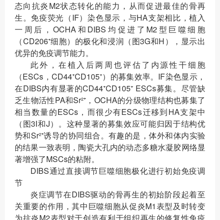
态向抗炎M2状态转化的能力，从而促进最佳的骨再
生。免疫荧光（IF）染色显示，与HA支架相比，植入
一周后，OCHA和DIBS均促进了M2型巨噬细胞
（CD206⁺细胞）的极化和浸润（图3G和H），显示出
优异的免疫调节能力。
此外，在植入后两周也评估了内源性干细胞
（ESCs，CD44⁺CD105⁺）的募集效率。IF染色显示，
在DIBS内有显著的CD44⁺CD105⁺ ESCs募集。尽管缺
乏生物活性PA和Sr²⁺，OCHA的分级物理结构也募集了
相当数量的ESCs，而很少有ESCs迁移到HA支架中
（图3I和J）。这种显著的募集效应可能归因于结构优
势和Sr²⁺诱导的协同组合。有趣的是，体外和体内实验
的结果一致表明，陶瓷大孔内的动态多糖水凝胶网络显
著增强了MSCs的粘附。
DIBS通过直接调节巨噬细胞极化进行初始免疫调
节
炎症调节在DIBS驱动的骨再生的初始阶段起着至
关重要的作用，其中巨噬细胞从促炎M1表型及时转变
为抗炎M2表型对于创造有利于组织再生的修复性免疫