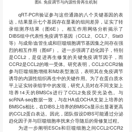
图6. 免疫调节与内源性骨再生机制
qRT-PCR验证参与这些通路的八个关键基因的表
达，结果显示七个基因存在显著的组间差异，证实了转
录组测序结果（图6E）。相互作用网络分析揭示了
DIBS组中代表性免疫调节基因（CCL2、CCL7、Stat3
等）与成骨/血管生成和巨噬细胞调节基因集之间存在强
烈的相互作用（图6F）。进一步强调了趋化因子，特别
是CCL2，是促进再生修复的关键免疫调节因子，而
CCR2是CCL2的唯一受体。研究表明，CCL2/CCR2轴
参与巨噬细胞增殖和M2表型激活，表明其在免疫调节
诱导的内源性组织再生中的关键作用。为了在蛋白质水
平上证实转录组学中的发现，研究人员对在不同支架上
培养14天的BMSCs进行了CCL2免疫荧光染色。与
scRNA-seq数据一致，与在HA或OCHA支架上培养的
BMSCs相比，在DIBS上培养的BMSCs显示出显著更高
的CCL2蛋白表达。因此，团队假设DIBS可能通过分泌
趋化因子并与巨噬细胞串扰来介导随后的骨修复过程。
为进一步阐明ESCs和巨噬细胞之间CCL2/CCR2