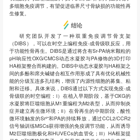
多细胞免疫调节，有望促进临界尺寸骨缺损的功能性再
生修复。
结论
研究团队开发了一种双重免疫调节骨支架
（DIBS），可以在时空上编程免疫-成骨级联反应，用
于功能性骨再生。DIBS是通过将含有Sr-PA纳米颗粒的
pH响应性OXG/CMCS动态水凝胶与PA修饰的3D打印
HA框架整合而构建的。DIBS中动态水凝胶与HA框架之
间的多酚和席夫碱键合相互作用形成了具有优化机械性
能的分级互连多孔结构，增强了内源性细胞的募集、粘
附和迁移。具体来说，DIBS通过以下方式实现免疫-成
骨级联的时空编程：i）在植入早期阶段，基于OXG的
水凝胶将巨噬细胞从M1重编程为M2表型，从而抑制炎
症并建立再生微环境；ii）在骨再生的中期阶段，酸性
微环境触发的Sr²⁺和PA的持续释放，通过CCL2/CCR2
信号轴训练MSCs获得增强的免疫调节功能，从而诱导
M2巨噬细胞极化和HUVECs的血管化；iii）HA框架提