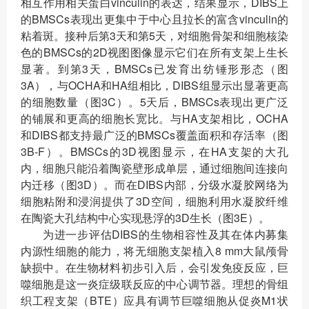
相互作用相关蛋白vinculin的表达，结果显示，DIBS上
的BMSCs表现出更集中于中心且拉长的富含vinculin的
粘着斑。接种后第3天和第5天，对细胞骨架和细胞核染
色的BMSCs的2D视图图像显示它们在所有支架上生长
显著。到第3天，BMSCs已发育出纺锤形形态（图
3A），与OCHA和HA组相比，DIBS组显示出显著更高
的细胞数量（图3C）。5天后，BMSCs表现出更广泛
的铺展和更高的细胞长宽比。与HA支架相比，OCHA
和DIBS都支持最广泛的BMSCs覆盖面积和存活率（图
3B-F）。BMSCs的3D视图显示，在HA支架的大孔
内，细胞只能沿着陶瓷壁形成单层，通过细胞间连接向
内迁移（图3D）。而在DIBS内部，分级水凝胶网络为
细胞粘附和浸润提供了3D空间，细胞利用水凝胶纤维
在陶瓷大孔结构中心实现悬浮的3D生长（图3E）。
为进一步评估DIBS的生物相容性及其在体内募集
内源性细胞的能力，将无细胞支架植入8 mm大鼠颅骨
缺损中。在生物材料初步引入后，会引发免疫反应，巨
噬细胞是这一炎症级联反应的中心调节器。理想的骨组
织工程支架（BTE）应具有调节巨噬细胞从促炎M1状