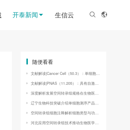
开泰新闻
城
生信云
随便看看
文献解读|Cancer Cell（50.3）：单细胞图谱鉴定 MSI +细胞是胰腺癌不同亚型的共同起源
文献解读|PNAS（11.205）：具有自激活效应的NB-LRR导致小麦半矮化
深度解析发展空间转录组规格在生物医学研究中的应用与前景（10x空间转录组的弊端）
辽宁生物科技突破介绍单细胞测序产品引领精准医疗新篇章（单细胞测序仪器平台）
空间转录组细胞注释解析细胞类型与功能的新视角（空间转录组与单细胞）
河北应用空间转录组技术推动生物医学研究的新突破（空间转录组技术）