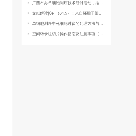
广西举办单细胞测序技术研讨活动，推动生物科技发展（广西介绍单细胞测序活动的医院）
文献解读|Cell（64.5）：来自胚胎干细胞高度贡献的活体嵌合体猴出生
单细胞测序中死细胞过多的处理方法与优化策略（单细胞测序测的是什么）
空间转录组切片操作指南及注意事项（空间转录组测序流程）