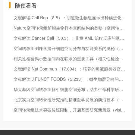
随便看看
文献解读|Cell Rep（8.8）：阴道微生物组显示出种族进化动态和由长期生态位特异性过程驱动的乳杆菌粘附素的正选择
Nature空间转录组解锁生物样本空间结构的奥秘（空间转录组文章）
文献解读|Cancer Cell（50.3）：儿童 AML 治疗反应的纵向单细胞图谱
空间转录组测序学揭开细胞空间分布与功能关系的奥秘（转录组denovo测序）
相关性检验揭示数据间内在联系的重要工具（相关性检验的目的）
文献解读|Nat Commun（17.694）：培养的唾液腺类器官保持小鼠和人类主要唾液腺的特性
文献解读|J FUNCT FOODS（5.233）：微生物群导向的补充食品对移殖健康婴儿粪便小鼠的肠道菌群影响
华大基因空间转录组解析细胞空间分布，助力生命科学研究（华大基因空间转录组平台）
北京实力空间转录组研究推动精准医学发展的前沿技术（北京空间技术研制试验中心）
空间转录组技术突破传统限制，开启基因研究新篇章（visium空间转录组）