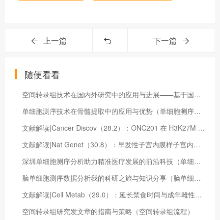
上一篇
下一篇
随便看看
空间转录组技术在国内外研究中的应用与进展——基于国内文献分析（空间转录组数据分析）
单细胞测序技术在骨髓提取中的应用与优势（单细胞测序标本处理方法）
文献解读|Cancer Discov（28.2）：ONC201 在 H3K27M 突变型弥漫性中线胶质瘤中的临床疗效是由综合代谢和表观遗传途径的破坏驱动的
文献解读|Nat Genet（30.8）：早发性子宫内膜样子宫内膜癌的蛋白质组学见解：保留生育治疗反应的预测因子
深圳单细胞测序分析助力精准医疗发展的前沿科技（单细胞测序多少钱一个）
脑单细胞测序数据分析我的科研之旅与知识分享（脑单细胞测序数据怎么看）
文献解读|Cell Metab（29.0）：延长禁食时间与成年雌性小鼠的热量限制相结合可产生更大的 保护作用
空间转录组研究发文章的指南与策略（空间转录组流程）