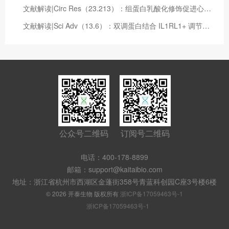
文献解读|Circ Res（23.213）：组蛋白乳酸化修饰促进心肌梗死后修复基因的激活
文献解读|Sci Adv（13.6）：双调蛋白结合 IL1RL1+ 调节性 T 细胞和癌症相关成纤维细胞以阻碍抗肿瘤免疫
公众号二维码
订阅号二维码
电话：400-178-8899
邮箱：support@kaitaibio.com
地址：浙江省杭州市西湖区金蓬街358号青蓝科创园C座3号楼6楼
© 2026 开泰生物 版权所有
浙ICP备17059463号-1
浙ICP备17059463号-1