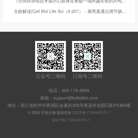
《空间转录组技术揭示心脏再生奥秘一场跨越生命的共鸣之旅》（空间转录组综述）
文献解读|Cell Mol Life Sci（9.207）：褪黑素通过调节肠道菌群次级胆汁酸代谢以缓解衰老引发的肝脏脂质代谢异常
公众号二维码
订阅号二维码
电话：400-178-8899
邮箱：support@kaitaibio.com
地址：浙江省杭州市西湖区金蓬街358号青蓝科创园C座3号楼6楼
© 2026 开泰生物 版权所有
浙ICP备17059463号-1
浙ICP备17059463号-1