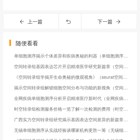
上一篇
下一篇
随便看看
单细胞测序揭示个体差异和疾病奥秘的利器（单细胞测序解决什么问题）
空间转录组基因表达芯片开启精准医学研究新篇章（空间转录组学 综述）
《空间转录组学揭开生命奥秘的微观视角》（seurat空间转录组）
揭示空间转录组解锁细胞空间分布与功能的新视角（空间转录技术）
全网疾病单细胞测序分析开启精准医疗新时代（全网疾病单细胞测序分析）
时空转录组检测服务价格一览了解一次检测的费用（时空转抄）
广西实力空间转录组研究揭示基因表达空间差异的新篇章（广西空间大数据有限公司）
无锡单细胞测序从实战经验谈哪家机构更胜一筹（无锡细胞免疫治疗）