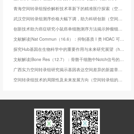
青海空间转录组报价解析技术革新下的精准医疗探索（空间转录组学 综述）
武汉空间转录组测序价格大幅下调，助力科研创新（空间转录组学 综述）
创新技术助力癌症研究小鼠癌单细胞测序方法揭示肿瘤细胞异质性（疫苗小鼠单细胞测序）
文献解读|Nat Commun（16.6）：抑制基质 I 类 HDAC 可抑制胰腺癌进展
探究Hub基因在生物科学中的重要作用与未来研究展望（hub基因什么意思）
文献解读|Bone Res（12.7）：骨骼干细胞中Notch信号的丧失可增强衰老过程中的骨形成
广西实力空间转录组研究揭示基因表达空间差异的新篇章（广西空间大数据有限公司）
空间转录组技术的局限性及未来发展方向（空间转录组的意义）