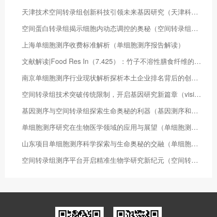
天津技术空间转录组创新科技引领未来基因研究（天津科技成果转化条例）
空间蛋白转录组揭示细胞内动态调控的奥秘（空间转录组测序流程）
上海单细胞测序收费标准解析（单细胞测序报告解读）
文献解读|Food Res In（7.425）：竹子不溶性膳食纤维的体外粪便发酵特性及其对人体肠道菌群的影响
南京单细胞测序行业现状解析探析本土企业排名背后的创新力量（单细胞测序技术服务）
空间转录组技术突破传统限制，开启基因研究新篇章（visium空间转录组）
基因测序与空间转录组探索生命奥秘的利器（基因测序和转录组测序）
单细胞测序研究在生物医学领域的应用与展望（单细胞测序研究应用领域）
山东项目单细胞测序科学探索与生命奥秘的交融（单细胞测序仪器平台）
空间转录组测序平台开启精准生物学研究新纪元（空间转录组切片厚度）