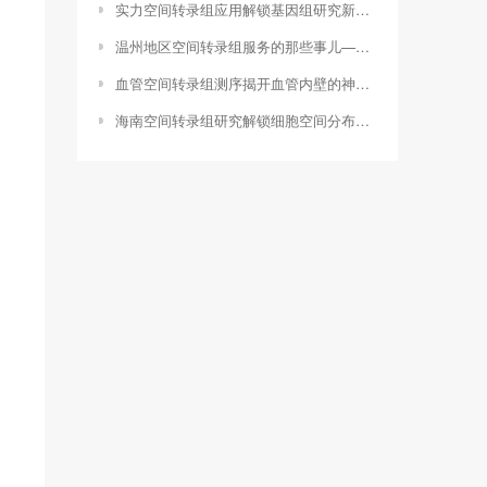
实力空间转录组应用解锁基因组研究新维度（什么是空间转录组）
温州地区空间转录组服务的那些事儿——从我的科研经历谈起（温州空间转录组服务机构名单）
血管空间转录组测序揭开血管内壁的神秘面纱（空间转录组测序技术）
海南空间转录组研究解锁细胞空间分布之谜，助力生物医学突破（空间转录组综述）