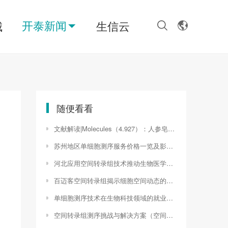
开泰新闻
城
生信云
随便看看
文献解读|Molecules（4.927）：人参皂苷Rh3对HCT116结直肠癌细胞增殖抑制作用的转录组学研究
苏州地区单细胞测序服务价格一览及影响因素分析（单细胞测序价格及时间）
河北应用空间转录组技术推动生物医学研究的新突破（空间转录组技术）
百迈客空间转录组揭示细胞空间动态的新工具（百迈客转录组测序不分析报价）
单细胞测序技术在生物科技领域的就业前景与职业规划（单细胞测序研究套路）
空间转录组测序挑战与解决方案（空间转录组分析流程）