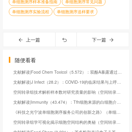
单细胞测序样本准备指南
单细胞测序常见问题
单细胞测序实验流程
单细胞测序送样要求
上一篇
下一篇
随便看看
文献解读|Food Chem Toxicol（5.572）：双酚A暴露通过抑制雄性小鼠海马体线粒体氧化磷酸化降低学习能力
文献解读|J Infect（28.2）：COVID-19的临床结果与上呼吸道微生物组动态密切相关
空间转录组技术解析样本数对研究质量的影响（空间转录组数据分析）
文献解读|Immunity（43.474）：Tfh细胞来源的白细胞介素21在慢性病毒感染期间维持效应性CD8+ T细胞反应
《科技之光宁波单细胞测序服务公司的创新之路》（单细胞测序多少钱一个）
空间转录组学可视化揭示细胞空间结构的奥秘（空间转录组测序技术）