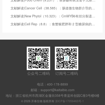
文献解读|Food Chem (9.231）：茶多酚和表没食子儿茶素没食子酸酯通过调节肝脏代谢和重建肠道微生物群改善高脂血症
文献解读|Cancer Cell（38.585）：肠道微生物群介导的核苷酸合成减弱了直肠癌对新辅助放化疗的反应
文献解读|New Phytol（10.323）：CmMYB6有丝分裂遗传的表观遗传修饰调控菊花花青素的生物合成
文献解读|Cell Rep（8.8）：食蟹猴肥胖和 2 型糖尿病的转录组和蛋白质组图谱
公众号二维码
订阅号二维码
电话：400-178-8899
邮箱：support@kaitaibio.com
地址：浙江省杭州市西湖区金蓬街358号青蓝科创园C座3号楼6楼
© 2026 开泰生物 版权所有
浙ICP备17059463号-1