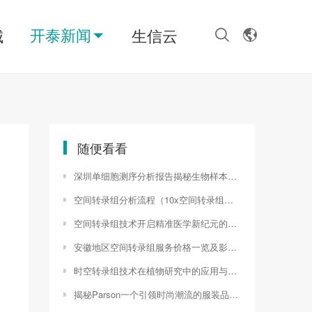
开泰新闻
城
生信云
随便看看
深圳单细胞测序分析报告揭秘生物样本的微观世界（单细胞测序服务公司）
空间转录组分析流程（10x空间转录组的弊端）
空间转录组技术开启精准医学新纪元的应用解析（空间转录组切片厚度）
安徽地区空间转录组服务价格一览及影响因素分析（nanostring空间转录组）
时空转录组技术在植物研究中的应用与展望（时空转移是什么意思）
揭秘Parson一个引领时尚潮流的服装品牌（parsonality）