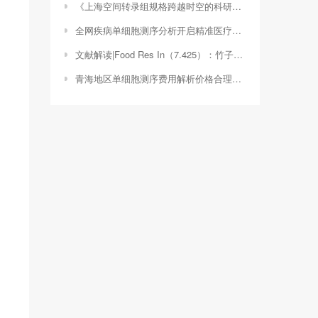
《上海空间转录组规格跨越时空的科研之旅》（seurat空间转录组）
全网疾病单细胞测序分析开启精准医疗新时代（全网疾病单细胞测序分析）
文献解读|Food Res In（7.425）：竹子不溶性膳食纤维的体外粪便发酵特性及其对人体肠道菌群的影响
青海地区单细胞测序费用解析价格合理，技术先进（单细胞测序要多少钱）