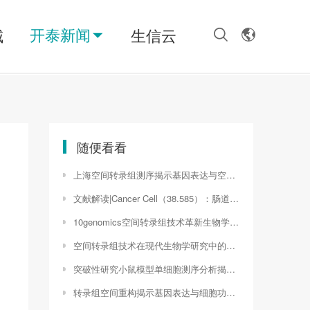
开泰新闻
城
生信云
随便看看
上海空间转录组测序揭示基因表达与空间结构的奥秘（空间转录组测序价格）
文献解读|Cancer Cell（38.585）：肠道微生物群介导的核苷酸合成减弱了直肠癌对新辅助放化疗的反应
10genomics空间转录组技术革新生物学研究的精准利器（seurat空间转录组）
空间转录组技术在现代生物学研究中的应用与作用（空间转录组的意义）
突破性研究小鼠模型单细胞测序分析揭示疾病发展新机制（小鼠模型组）
转录组空间重构揭示基因表达与细胞功能的新视角（空间转录组学 综述）