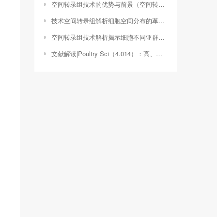
空间转录组技术的优势与前景（空间转录组测序的优势）
技术空间转录组解析细胞空间分布的革新工具（空间转录组测序技术）
空间转录组技术解析揭示细胞不同亚群的空间分布与功能（空间转录组测序技术特征）
文献解读|Poultry Sci（4.014）：高、低精子活力的公鸡睾丸转录组分析