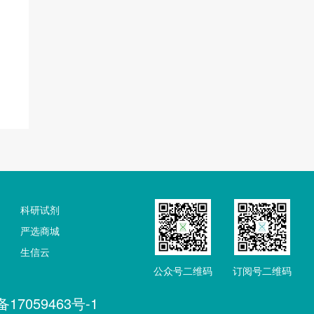
科研试剂
严选商城
生信云
公众号二维码
订阅号二维码
备17059463号-1