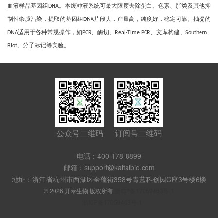
血液样品基因组
。本缓冲液系统可最大限度去除蛋白、色素、脂类及其他抑
DNA
制性杂质污染，提取的基因组
片段大，产量高，纯度好，稳定可靠。抽提的
DNA
适用于各种常规操作，如
、酶切、
、文库构建、
DNA
PCR
Real-Time PCR
Southern
、分子标记等实验。
Blot
公众号二维码
订阅号二维码
电话：400-178-8899
邮箱：support@kaitaibio.com
地址：浙江省杭州市西湖区金蓬街358号青蓝科创园C座3号楼6楼
© 2026 开泰生物 版权所有
浙ICP备17059463号-1
浙ICP备17059463号-1