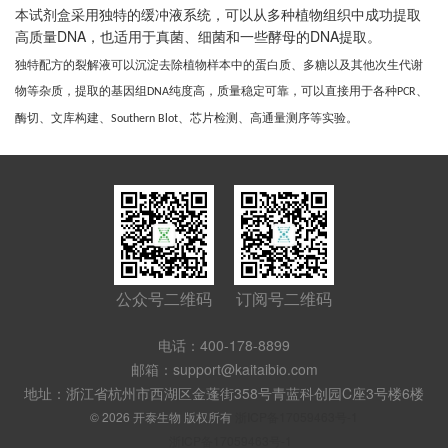
本试剂盒采用独特的缓冲液系统，可以从多种植物组织中成功提取
DNA
DNA
高质量
，也适用于真菌、细菌和一些酵母的
提取。
独特配方的裂解液可以沉淀去除植物样本中的蛋白质、多糖以及其他次生代谢
物等杂质，提取的基因组
纯度高，质量稳定可靠，可以直接用于各种
、
DNA
PCR
酶切、文库构建、
、芯片检测、高通量测序等实验。
Southern Blot
公众号二维码
订阅号二维码
电话：400-178-8899
邮箱：support@kaitaibio.com
地址：浙江省杭州市西湖区金蓬街358号青蓝科创园C座3号楼6楼
© 2026 开泰生物 版权所有
浙ICP备17059463号-1
浙ICP备17059463号-1