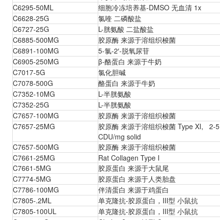
C6295-50ML
细胞冷冻培养基-DMSO 无血清 1x
C6628-25G
氯喹 二磷酸盐
C6727-25G
L-胱氨酸 二盐酸盐
C6885-500MG
胶原酶 来源于溶组织梭菌
C6891-100MG
5-氯-2′-脱氧尿苷
C6905-250MG
β-酪蛋白 来源于牛奶
C7017-5G
氯化胆碱
C7078-500G
酪蛋白 来源于牛奶
C7352-10MG
L-半胱氨酸
C7352-25G
L-半胱氨酸
C7657-100MG
胶原酶 来源于溶组织梭菌
C7657-25MG
胶原酶 来源于溶组织梭菌 Type XI, 2-5 FALG
CDU/mg solid
C7657-500MG
胶原酶 来源于溶组织梭菌
C7661-25MG
Rat Collagen Type I
C7661-5MG
胶原蛋白 来源于大鼠尾
C7774-5MG
胶原蛋白 来源于人类胎盘
C7786-100MG
伴清蛋白 来源于鸡蛋白
C7805-.2ML
单克隆抗-胶原蛋白，III型 小鼠抗
C7805-100UL
单克隆抗-胶原蛋白，III型 小鼠抗