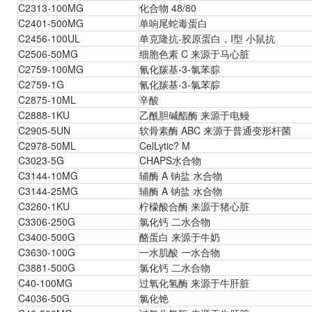
C2313-100MG
化合物 48/80
C2401-500MG
单响尾蛇毒蛋白
C2456-100UL
单克隆抗-胶原蛋白，I型 小鼠抗
C2506-50MG
细胞色素 C 来源于马心脏
C2759-100MG
氰化羰基-3-氯苯腙
C2759-1G
氰化羰基-3-氯苯腙
C2875-10ML
辛酸
C2888-1KU
乙酰胆碱酯酶 来源于电鳗
C2905-5UN
软骨素酶 ABC 来源于普通变形杆菌
C2978-50ML
CelLytic? M
C3023-5G
CHAPS水合物
C3144-10MG
辅酶 A 钠盐 水合物
C3144-25MG
辅酶 A 钠盐 水合物
C3260-1KU
柠檬酸合酶 来源于猪心脏
C3306-250G
氯化钙 二水合物
C3400-500G
酪蛋白 来源于牛奶
C3630-100G
一水肌酸 一水合物
C3881-500G
氯化钙 二水合物
C40-100MG
过氧化氢酶 来源于牛肝脏
C4036-50G
氯化铯