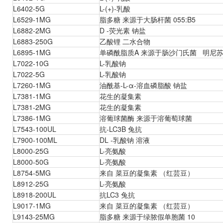
L6402-5G
L-(+)-乳酸
L6529-1MG
脂多糖 来源于大肠杆菌 055:B5
L6882-2MG
D -荧光素 钠盐
L6883-250G
乙酸锂 二水合物
L6895-1MG
单磷酰脂质A 来源于肠沙门氏菌 明尼苏达血
L7022-10G
L-乳酸钠
L7022-5G
L-乳酸钠
L7260-1MG
油酰基-L-α-溶血磷脂酸 钠盐
L7381-1MG
花生的凝集素
L7381-2MG
花生的凝集素
L7386-1MG
溶葡球菌酶 来源于溶葡萄球菌
L7543-100UL
抗-LC3B 兔抗
L7900-100ML
DL -乳酸钠 溶液
L8000-25G
L-亮氨酸
L8000-50G
L-亮氨酸
L8754-5MG
来自 菜豆的凝集素 （红芸豆）
L8912-25G
L-亮氨酸
L8918-200UL
抗LC3 兔抗
L9017-1MG
来自 菜豆的凝集素 （红芸豆）
L9143-25MG
脂多糖 来源于绿脓假单胞菌 10