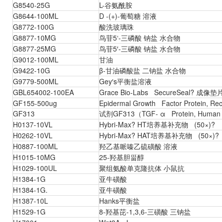
G8540-25G
L-谷氨酰胺
G8644-100ML
D -(+)-葡萄糖 溶液
G8772-100G
酸洗玻璃珠
G8877-10MG
鸟苷5‘-三磷酸 钠盐 水合物
G8877-25MG
鸟苷5′-三磷酸 钠盐 水合物
G9012-100ML
甘油
G9422-10G
β-甘油磷酸盐 二钠盐 水合物
G9779-500ML
Gey′s平衡盐溶液
GBL654002-100EA
Grace Bio-Labs SecureSeal? 成像垫
GF155-500ug
Epidermal Growth Factor Protein, R
GF313
试剂GF313（TGF- α Protein, Human R
H0137-10VL
Hybri-Max? HT培养基补充物 (50×)?
H0262-10VL
Hybri-Max? HAT培养基补充物 (50×)?
H0887-100ML
羟乙基哌嗪乙硫磺酸 溶液
H1015-10MG
25-羟基胆甾醇
H1029-100UL
聚组氨酸单克隆抗体 小鼠抗
H1384-1G
亚牛磺酸
H1384-1G.
亚牛磺酸
H1387-10L
Hanks平衡盐
H1529-1G
8-羟基芘-1,3,6-三磺酸 三钠盐