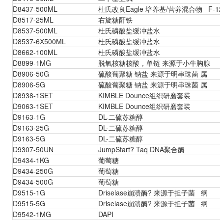
D8437-500ML
杜氏改良Eagle 培养基/营养混合物 F-12
D8517-25ML
右旋糖酐铁
D8537-500ML
杜氏磷酸盐缓冲盐水
D8537-6X500ML
杜氏磷酸盐缓冲盐水
D8662-100ML
杜氏磷酸盐缓冲盐水
D8899-1MG
脱氧核糖核酸，单链 来源于小牛胸腺
D8906-50G
硫酸葡聚糖 钠盐 来源于明串珠菌 属
D8906-5G
硫酸葡聚糖 钠盐 来源于明串珠菌 属
D8938-1SET
KIMBLE Dounce组织研磨套装
D9063-1SET
KIMBLE Dounce组织研磨套装
D9163-1G
DL-二硫苏糖醇
D9163-25G
DL-二硫苏糖醇
D9163-5G
DL-二硫苏糖醇
D9307-50UN
JumpStart? Taq DNA聚合酶
D9434-1KG
葡萄糖
D9434-250G
葡萄糖
D9434-500G
葡萄糖
D9515-1G
Driselase崩溃酶? 来源于担子菌 纲
D9515-5G
Driselase崩溃酶? 来源于担子菌 纲
D9542-1MG
DAPI