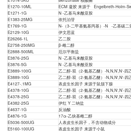
E1014-5KU
Benzonase 核酸酶
E1270-10ML
ECM 凝胶 来源于 Engelbreth-Holm-
E1271-1G
N -乙基马来酰亚胺
E1383-25MG
依托泊苷
E1769-1G
N-（3-二甲基氨基丙基）-N -乙基碳二
E2129-10G
伊文思蓝
E26266-1L
乙二胺
E2758-250MG
β-雌二醇
E2888-500ML
厄尔平衡盐
E3876-25G
N -乙基马来酰亚胺
E3876-5G
N -乙基马来酰亚胺
E3889-100G
乙二醇-双（2-氨基乙醚）-N,N,N’,N‘-四
E3889-10G
乙二醇-双（2-氨基乙醚）-N,N,N′,N′-
E4127-.1MG
表皮生长因子 来源于鼠颔下腺
E4378-10G
乙二醇-双（2-氨基乙醚）-N,N,N‘,N’-
E4378-25G
乙二醇-双（2-氨基乙醚）-N,N,N′,N′-
E4382-25G
伊红 Y 二钠盐
E4637-1G
反油酸
E4876-1G
17α-乙炔基雌二醇
E5036-500UG
人表皮生长因子，不含动物成分
E5160-100UG
表皮生长因子 来源于小鼠