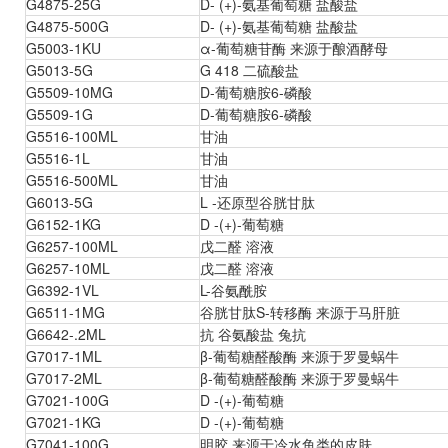
G4875-25G
D- (+)-氨基葡萄糖 盐酸盐
G4875-500G
D- (+)-氨基葡萄糖 盐酸盐
G5003-1KU
α-葡萄糖苷酶 来源于酿酒酵母
G5013-5G
G 418 二硫酸盐
G5509-10MG
D-葡萄糖胺6-磷酸
G5509-1G
D-葡萄糖胺6-磷酸
G5516-100ML
甘油
G5516-1L
甘油
G5516-500ML
甘油
G6013-5G
L -还原型谷胱甘肽
G6152-1KG
D -(+)-葡萄糖
G6257-100ML
戊二醛 溶液
G6257-10ML
戊二醛 溶液
G6392-1VL
L-谷氨酰胺
G6511-1MG
谷胱甘肽S-转移酶 来源于马肝脏
G6642-.2ML
抗 谷氨酸盐 兔抗
G7017-1ML
β-葡萄糖醛酸酶 来源于罗曼蜗牛
G7017-2ML
β-葡萄糖醛酸酶 来源于罗曼蜗牛
G7021-100G
D -(+)-葡萄糖
G7021-1KG
D -(+)-葡萄糖
G7041-100G
明胶 来源于冷水鱼类的皮肤