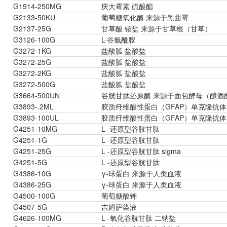
G1914-250MG
庆大霉素 硫酸酯
G2133-50KU
葡萄糖氧化酶 来源于黑曲霉
G2137-25G
甘草酸 铵盐 来源于甘草根（甘草）
G3126-100G
L-谷氨酰胺
G3272-1KG
盐酸胍 盐酸盐
G3272-25G
盐酸胍 盐酸盐
G3272-2KG
盐酸胍 盐酸盐
G3272-500G
盐酸胍 盐酸盐
G3664-500UN
谷胱甘肽还原酶 来源于面包酵母（酿酒
G3893-.2ML
胶质纤维酸性蛋白（GFAP）单克隆抗
G3893-100UL
胶质纤维酸性蛋白（GFAP）单克隆抗
G4251-10MG
L -还原型谷胱甘肽
G4251-1G
L -还原型谷胱甘肽
G4251-25G
L -还原型谷胱甘肽 sigma
G4251-5G
L -还原型谷胱甘肽
G4386-10G
γ-球蛋白 来源于人类血液
G4386-25G
γ-球蛋白 来源于人类血液
G4500-100G
葡萄糖酸钾
G4507-5G
吉姆萨染液
G4626-100MG
L -氧化谷胱甘肽 二钠盐