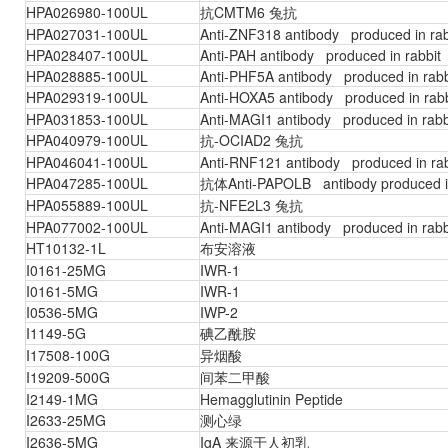
HPA026980-100UL
抗CMTM6 兔抗
HPA027031-100UL
Anti-ZNF318 antibody produced in rab
HPA028407-100UL
Anti-PAH antibody produced in rabbit
HPA028885-100UL
Anti-PHF5A antibody produced in rabb
HPA029319-100UL
Anti-HOXA5 antibody produced in ra
HPA031853-100UL
Anti-MAGI1 antibody produced in rabb
HPA040979-100UL
抗-OCIAD2 兔抗
HPA046041-100UL
Anti-RNF121 antibody produced in rab
HPA047285-100UL
抗体Anti-PAPOLB antibody produced in
HPA055889-100UL
抗-NFE2L3 兔抗
HPA077002-100UL
Anti-MAGI1 antibody produced in rabb
HT10132-1L
布安溶液
I0161-25MG
IWR-1
I0161-5MG
IWR-1
I0536-5MG
IWP-2
I1149-5G
碘乙酰胺
I17508-100G
异烟酸
I19209-500G
间苯二甲酸
I2149-1MG
Hemagglutinin Peptide
I2633-25MG
测心绿
I2636-5MG
IgA 来源于人初乳