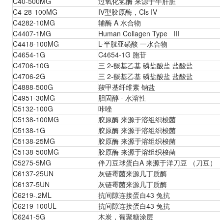
C40-500MG
过氧化氢酶 来源于牛肝脏
C4-28-100MG
IV型胶原酶，Cls IV
C4282-10MG
辅酶 A 水合物
C4407-1MG
Human Collagen Type III
C4418-100MG
L-半胱亚磺酸 一水合物
C4654-1G
C4654-1G 胞苷
C4706-10G
三 2-羰基乙基 磷盐酸盐 盐酸盐
C4706-2G
三 2-羰基乙基 磷盐酸盐 盐酸盐
C4888-500G
羧甲基纤维素 钠盐
C4951-30MG
胆固醇 - 水溶性
C5132-100G
咔唑
C5138-100MG
胶原酶 来源于溶组织梭菌
C5138-1G
胶原酶 来源于溶组织梭菌
C5138-25MG
胶原酶 来源于溶组织梭菌
C5138-500MG
胶原酶 来源于溶组织梭菌
C5275-5MG
伴刀豆球蛋白A 来源于洋刀豆 （刀豆）
C6137-25UN
灰链霉菌来源几丁质酶
C6137-5UN
灰链霉菌来源几丁质酶
C6219-.2ML
抗间隙连接蛋白43 兔抗
C6219-100UL
抗间隙连接蛋白43 兔抗
C6241-5G
木炭，葡聚糖涂层