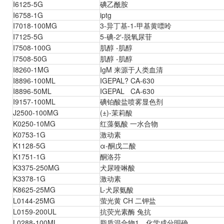
I6125-5G
碘乙酰胺
I6758-1G
iptg
I7018-100MG
3-异丁基-1-甲基黄嘌呤
I7125-5G
5-碘-2′-脱氧尿苷
I7508-100G
肌醇 -肌醇
I7508-50G
肌醇 -肌醇
I8260-1MG
IgM 来源于人类血清
I8896-100ML
IGEPAL? CA-630
I8896-50ML
IGEPAL CA-630
I9157-100ML
碘铂酸盐喷雾显色剂
J2500-100MG
(±)-茉莉酸
K0250-10MG
红藻氨酸 一水合物
K0753-1G
激动素
K1128-5G
α-酮戊二酸
K1751-1G
酮洛芬
K3375-250MG
犬尿喹啉酸
K3378-1G
激动素
K8625-25MG
L-犬尿氨酸
L0144-25MG
萤光黄 CH 二钾盐
L0159-200UL
抗荧光素酶 兔抗
L0288-100ML
脂质混合物1，化学成分明确