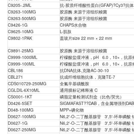
C9205-.2ML
抗-胶质纤维酸性蛋白(GFAP)?Cy3?
C9263-100MG
胶原酶 来源于溶组织梭菌
C9263-500MG
胶原酶 来源于溶组织梭菌
C9426-1G
CHAPS水合物
C9625-10MG
L-肌肽
C9802-1PAK
盖玻片size 22 mm × 22 mm
C9891-25MG
胶原酶 来源于溶组织梭菌
C9999-1000ML
柠檬酸盐缓冲液，pH 6.0，10×，抗
C9999-100ML
柠檬酸盐缓冲液，pH 6.0，10×，抗
CBL186
抗DNA抗体,克隆AC-30-10
CBL271
抗成纤维细胞抗体，克隆TE-7
CDS010729-250MG
全氟辛基磺酰胺
CGLDIL-6X10ML
通用膜标记稀释液 C
CS0001-1KT
磷脂定量检测试剂盒（比色/荧光）
D0426-5SET
SIGMAFAST??DAB，含金属增强剂D
D048-100MG
MPP+碘化物
D0627-100MG
N6,2′-O-二丁酰基腺苷 3′,5′-环单磷酸
D0627-1G
N6,2′-O-二丁酰基腺苷 3′,5′-环单磷酸
D0627-250MG
N6,2′-O-二丁酰基腺苷 3′,5′-环单磷酸