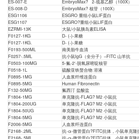
ES-007-E
EmbryoMax? 2-巯基乙醇（100X）
ES-008-D
EmbryoMax? 核苷（100X）
ESG1106
ESGRO 重组小鼠LIF蛋白
ESG1107
ESGRO?重组小鼠LIF蛋白
EZRMI-13K
大鼠/小鼠胰岛素ELISA
F0127-1KG
D- (-)-果糖
F0127-1KG.
D- (-)-果糖
F0193-500ML
南美胎牛血清
F0257-.5ML
抗小鼠IgG（全分子）–FITC 山羊抗
F0503-100MG
5-氟-2′-脱氧尿嘧啶核苷
F0518-1L
硫酸亚铁螯合物 溶液
F0895-1MG
人血浆纤维连蛋白
F0895-5MG
Human Fibronectin
F132-50MG
氟西汀 盐酸盐
F1804-1MG
单克隆抗-FLAG? M2 小鼠抗
F1804-200UG
单克隆抗-FLAG? M2 小鼠抗
F1804-50UG
单克隆抗-FLAG? M2 小鼠抗
F1804-5MG
单克隆抗-FLAG? M2 小鼠抗
F2006-5MG
人血浆纤连蛋白
F2168-.2ML
抗-α-微管蛋白?FITC抗体，小鼠单克隆
F2168-.5ML
抗-α-微管蛋白?FITC抗体，小鼠单克隆