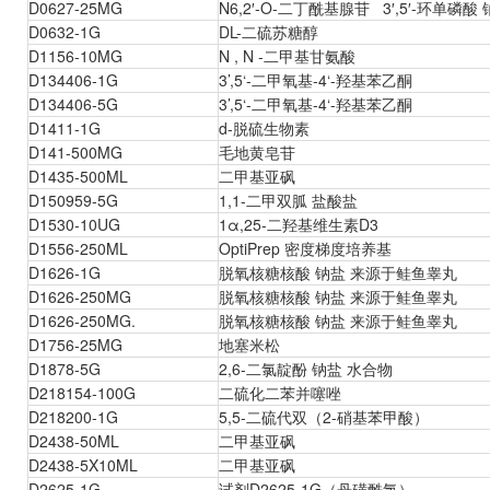
D0627-25MG
N6,2′-O-二丁酰基腺苷 3′,5′-环单磷酸
D0632-1G
DL-二硫苏糖醇
D1156-10MG
N , N -二甲基甘氨酸
D134406-1G
3’,5‘-二甲氧基-4‘-羟基苯乙酮
D134406-5G
3’,5‘-二甲氧基-4‘-羟基苯乙酮
D1411-1G
d-脱硫生物素
D141-500MG
毛地黄皂苷
D1435-500ML
二甲基亚砜
D150959-5G
1,1-二甲双胍 盐酸盐
D1530-10UG
1α,25-二羟基维生素D3
D1556-250ML
OptiPrep 密度梯度培养基
D1626-1G
脱氧核糖核酸 钠盐 来源于鲑鱼睾丸
D1626-250MG
脱氧核糖核酸 钠盐 来源于鲑鱼睾丸
D1626-250MG.
脱氧核糖核酸 钠盐 来源于鲑鱼睾丸
D1756-25MG
地塞米松
D1878-5G
2,6-二氯靛酚 钠盐 水合物
D218154-100G
二硫化二苯并噻唑
D218200-1G
5,5-二硫代双（2-硝基苯甲酸）
D2438-50ML
二甲基亚砜
D2438-5X10ML
二甲基亚砜
D2625-1G
试剂D2625-1G（丹磺酰氯）