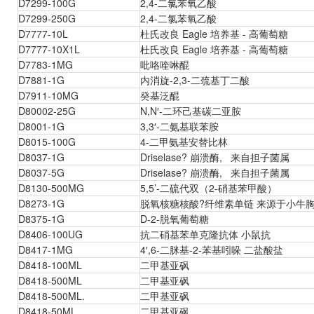
D7299-100G
2,4-二氯苯氧乙酸
D7299-250G
2,4-二氯苯氧乙酸
D7777-10L
杜氏改良 Eagle 培养基 - 高葡萄糖
D7777-10X1L
杜氏改良 Eagle 培养基 - 高葡萄糖
D7783-1MG
吡咯喹啉醌
D7881-1G
内消旋-2,3-二巯基丁二酸
D7911-10MG
癸基泛醌
D80002-25G
N,N′-二环己基碳二亚胺
D8001-1G
3,3′-二氨基联苯胺
D8015-100G
4-二甲氨基安替比林
D8037-1G
Driselase? 崩溃酶, 来自担子菌属
D8037-5G
Driselase? 崩溃酶, 来自担子菌属
D8130-500MG
5,5’-二硫代双（2-硝基苯甲酸）
D8273-1G
脱氧核糖核酸?纤维素单链 来源于小牛胸
D8375-1G
D-2-脱氧葡萄糖
D8406-100UG
抗二硝基苯单克隆抗体 小鼠抗
D8417-1MG
4′,6-二脒基-2-苯基吲哚 二盐酸盐
D8418-100ML
二甲基亚砜
D8418-500ML
二甲基亚砜
D8418-500ML.
二甲基亚砜
D8418-50ML
二甲基亚砜