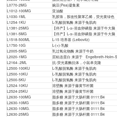
L0770-2MG
豌豆(Pea)凝集素
L1012-100MG
亚油酸
L1030-1ML
乳胶珠，胺改性聚苯乙烯，荧光黄绿色
L1254-1KU
L-乳酸脱氢酶 来源于兔肌肉
L1381-25MG
【停产】L-α-溶血卵磷脂 来源于牛大脑
L1381-5MG
【停产】L-α-溶血卵磷脂 来源于牛大脑
L1518-500ML
L-15 培养基 (Leibovitz)
L1750-10G
L-(+)-乳酸
L2005-5MG
乳过氧化物酶 来源于牛奶
L2020-1MG
层粘连蛋白 来源于 Engelbreth-Holm
L2164-.2ML
抗-荧光素酶抗体，小鼠单克隆
L2500-100KU
L-乳酸脱氢酶 来源于兔肌肉
L2500-10KU
L-乳酸脱氢酶 来源于兔肌肉
L2500-5KU
L-乳酸脱氢酶 来源于兔肌肉
L2524-10KU
溶壁酶 来源于藤黄节杆菌
L2524-25KU
溶壁酶 来源于藤黄节杆菌
L2630-100MG
脂多糖 来源于大肠杆菌 0111:B4
L2630-10MG
脂多糖 来源于大肠杆菌 0111:B4
L2630-10MG.
脂多糖 来源于大肠杆菌 0111:B4
L2630-25MG
脂多糖 来源于大肠杆菌 0111:B4