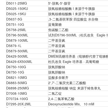
D5011-25MG
5′-脱氧-5′-腺苷
D5025-150KU
脱氧核糖核酸酶 I 来源于牛胰腺
D5025-15KU
脱氧核糖核酸酶 I 来源于牛胰腺
D5637-5G
,3-二氨基联苯胺 四盐酸盐 水合物
D5751-10G
蓝葡聚糖
D5758-25ML
焦碳酸二乙酯
D5796-500ML
试剂D5796-500ML（杜氏改良 Eagle
D5879-100ML
二甲基亚砜
D5879-1L
二甲基亚砜
D5879-500ML
二甲基亚砜
D6429-500ML
DMEM高糖培养基（吡哆醇代替了吡哆
D6429-6X500ML
杜氏改良 Eagle 培养基 - 高葡萄糖
D6750-100G
脱氧胆酸钠
D6750-10G
脱氧胆酸钠
D6821-10MG
盐酸多奈哌齐
D6883-50MG
2′,7′-二氯荧光素二乙酸酯
D6898-250MG
脱氧核糖核酸 钠盐 来源于鲱鱼睾丸
D7008-10MG
二氢乙锭
D70724-100G
2,4-二氯苯氧乙酸
D7295-20X.2ML
Deoxynucleotide Mix, 10 mM