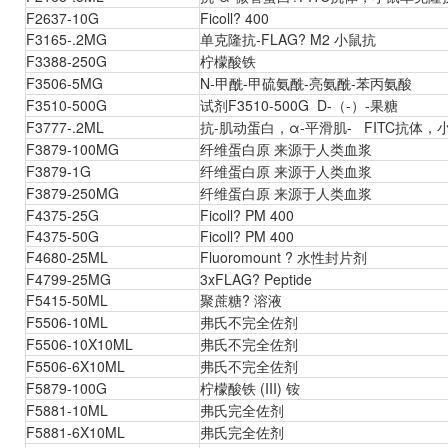
F2637-10G
Ficoll? 400
F3165-.2MG
单克隆抗-FLAG? M2 小鼠抗
F3388-250G
柠檬酸铁
F3506-5MG
N-甲酰-甲硫氨酰-亮氨酰-苯丙氨酸
F3510-500G
试剂F3510-500G D-（-）-果糖
F3777-.2ML
抗-肌动蛋白，α-平滑肌- FITC抗体，
F3879-100MG
纤维蛋白原 来源于人类血浆
F3879-1G
纤维蛋白原 来源于人类血浆
F3879-250MG
纤维蛋白原 来源于人类血浆
F4375-25G
Ficoll? PM 400
F4375-50G
Ficoll? PM 400
F4680-25ML
Fluoromount ? 水性封片剂
F4799-25MG
3xFLAG? Peptide
F5415-50ML
聚蔗糖? 溶液
F5506-10ML
弗氏不完全佐剂
F5506-10X10ML
弗氏不完全佐剂
F5506-6X10ML
弗氏不完全佐剂
F5879-100G
柠檬酸铁 (III) 铵
F5881-10ML
弗氏完全佐剂
F5881-6X10ML
弗氏完全佐剂