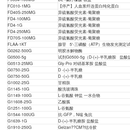
FC010-1MG
【停产】人血浆纤连蛋白纯化蛋白
FD40S-250MG
异硫氰酸荧光素-葡聚糖
FD4-100MG
异硫氰酸荧光素-葡聚糖
FD4-1G
异硫氰酸荧光素-葡聚糖
FD4-250MG
异硫氰酸荧光素-葡聚糖
FD70S-100MG
异硫氰酸荧光素-葡聚糖
FLAA-1KT
腺苷 5′-三磷酸（ATP）生物发光测定
G0262-500G
明胶水解物酶
G0500-5g
试剂G0500-5g（D-(+)-半乳糖胺 盐酸
G0513-25MG
Gly-Pro 对硝基苯胺 盐酸盐
G0750-25G
D -(+)-半乳糖
G0750-50G
D -(+)-半乳糖
G1002-25G
甘精肽
G1145-10G
酸洗玻璃珠
G1149-100G
L-谷氨酸 钾盐 一水合物
G11608-25G
乙酸胍
G1251-100G
L-谷氨酸
G1544-100UG
抗-GFP，N端 兔抗
G1639-1G
D-(+)-半乳糖胺 盐酸盐
G1910-250G
Gelzan??CM?结冷胶