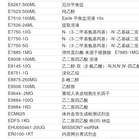
E6267-500ML
厄尔平衡盐
E7023-500ML
纯乙醇
E7510-100ML
Earle 平衡盐溶液 10x
E7526-24ML
提取溶液
E7750-10G
N-（3-二甲基氨基丙基）-N‘-乙基碳二
E7750-1G
N-（3-二甲基氨基丙基）-N‘-乙基碳二
E7750-5G
N-（3-二甲基氨基丙基）-N‘-乙基碳二
E7885-1MG
弹性蛋白酶 来源于猪胰腺 E7885-1MG
E8008-100ML
乙二胺四乙酸 溶液
E8145-10G
乙二醇-双（β-氨乙醚）-N,N,N′,N′-四
E8751-1G
溴化乙锭
E8875-250MG
β-雌二醇
E9508-100ML
乙醇胺
E9644-.2MG
重组人表皮细胞生长因子
E9884-100G
乙二胺四乙酸
E9884-1KG
乙二胺四乙酸
ECM625
体外血管生成检测试剂盒
EDFS-1KG
乙二胺四乙酸 铁(III) 钠盐
EHU050461-20UG
MISSION? esiRNA
ER0100-1KT
内质网分离试剂盒