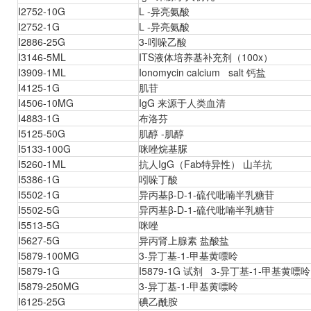
I2752-10G
L -异亮氨酸
I2752-1G
L -异亮氨酸
I2886-25G
3-吲哚乙酸
I3146-5ML
ITS液体培养基补充剂（100x）
I3909-1ML
Ionomycin calcium salt 钙盐
I4125-1G
肌苷
I4506-10MG
IgG 来源于人类血清
I4883-1G
布洛芬
I5125-50G
肌醇 -肌醇
I5133-100G
咪唑烷基脲
I5260-1ML
抗人IgG（Fab特异性） 山羊抗
I5386-1G
吲哚丁酸
I5502-1G
异丙基β-D-1-硫代吡喃半乳糖苷
I5502-5G
异丙基β-D-1-硫代吡喃半乳糖苷
I5513-5G
咪唑
I5627-5G
异丙肾上腺素 盐酸盐
I5879-100MG
3-异丁基-1-甲基黄嘌呤
I5879-1G
I5879-1G 试剂 3-异丁基-1-甲基黄嘌呤
I5879-250MG
3-异丁基-1-甲基黄嘌呤
I6125-25G
碘乙酰胺