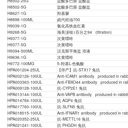
H8502-25G
盐酸多巴胺 盐酸盐
H8502-5G
盐酸多巴胺 盐酸盐
H8627-1G
羟基脲
H8898-100ML
卤代烃油700
H9039-1G
氯化高铁血红素
H9268-5G
海美溴铵≥百分之94 (titration)
H9377-1G
次黄嘌呤
H9377-5G
次黄嘌呤
H9394-500ML
汉克斯平衡盐 溶液
H9636-1G
次黄嘌呤
H9772-100MG
5-羟基L-色氨酸
HPA001204-25UL
【停产】抗-STX17 兔抗
HPA002126-100UL
Anti-ICAM1 antibody produced in rabb
HPA003363-100UL
Anti-FBXO44 antibody produced in rab
HPA009128-100UL
抗-CYP2E1 兔抗
HPA013144-100UL
Anti-VAPB antibody produced in rabbit
HPA014784-100UL
抗 AQP4 兔抗
HPA017760-100UL
抗-SLFN5 兔抗
HPA018015-100UL
Anti-IFNAR1 antibody produced in rab
HPA020352-25UL
抗-METTL16 兔抗
HPA021241-100UL
抗 PHGDH 兔抗