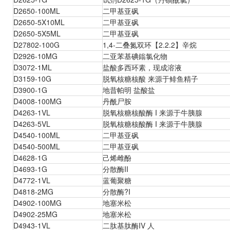
D2650-100ML
二甲基亚砜
D2650-5X10ML
二甲基亚砜
D2650-5X5ML
二甲基亚砜
D27802-100G
1,4-二叠氮双环【2.2.2】辛烷
D2926-10MG
二亚苯基碘鎓氯化物
D3072-1ML
盐酸多西环素，现成溶液
D3159-10G
脱氧核糖核酸 来源于鲱鱼精子
D3900-1G
地昔帕明 盐酸盐
D4008-100MG
丹酰尸胺
D4263-1VL
脱氧核糖核酸酶 I 来源于牛胰腺
D4263-5VL
脱氧核糖核酸酶 I 来源于牛胰腺
D4540-100ML
二甲基亚砜
D4540-500ML
二甲基亚砜
D4628-1G
己烯雌酚
D4693-1G
分散酶II
D4772-1VL
蓝葡聚糖
D4818-2MG
分散酶?I
D4902-100MG
地塞米松
D4902-25MG
地塞米松
D4943-1VL
二肽基肽酶IV 人