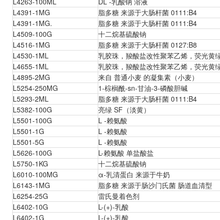
L4263-100ML
DL -乳酸钠 溶液
L4391-1MG
脂多糖 来源于大肠杆菌 0111:B4
L4391-1MG.
脂多糖 来源于大肠杆菌 0111:B4
L4509-100G
十二烷基硫酸钠
L4516-1MG
脂多糖 来源于大肠杆菌 0127:B8
L4530-1ML
乳胶珠，羧酸盐改性聚苯乙烯，荧光黄
L4655-1ML
乳胶珠，羧酸盐改性聚苯乙烯，荧光黄
L4895-2MG
来自 普通小麦 的凝集素（小麦）
L5254-250MG
1-棕榈酰-sn-甘油-3-磷酸胆碱
L5293-2ML
脂多糖 来源于大肠杆菌 0111:B4
L5382-100G
亮绿 SF（淡黄）
L5501-100G
L -赖氨酸
L5501-1G
L -赖氨酸
L5501-5G
L -赖氨酸
L5626-100G
L-赖氨酸 单盐酸盐
L5750-1KG
十二烷基硫酸钠
L6010-100MG
α-乳清蛋白 来源于牛奶
L6143-1MG
脂多糖 来源于肠沙门氏菌 肠道血清型
L6254-25G
雷氏曼着色剂
L6402-10G
L-(+)-乳酸
L6402-1G
L-(+)-乳酸