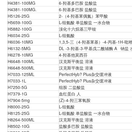
H4381-100MG
6-羟基多巴胺 盐酸盐
H4381-100MG.
6-羟基多巴胺 盐酸盐
H5126-25G
2-（4-羟基苯偶氮）苯甲酸
H5659-100G
L-组氨酸 单盐酸盐 一水合物
H5882-100G
溴化十六烷基三甲铵
H6034-25G
L-组氨酸
H6036-10MG
1,3,5-三（4-羟基苯基）-4-丙基-1H-吡
H6132-5MG
DL -3-羟基-3-甲基戊二酰辅酶 A 钠盐
H6278-10MG
4-羟基他莫西芬
H6648-100ML
汉克斯平衡盐 溶液
H6648-500ML
汉克斯平衡盐 溶液
H7033-125ML
PerfectHyb? Plus杂交缓冲液
H7033-1L
PerfectHyb? Plus杂交缓冲液
H7250-5G
组胺 二盐酸盐
H7379-1G
血红蛋白 人
H7904-5mg
(Z)-4-羟三苯氧胺
H8000-25G
L-组氨酸
H8125-25G
L-组氨酸 单盐酸盐 一水合物
H8264-500ML
汉克斯平衡盐 溶液
H8502-10G
盐酸多巴胺 盐酸盐