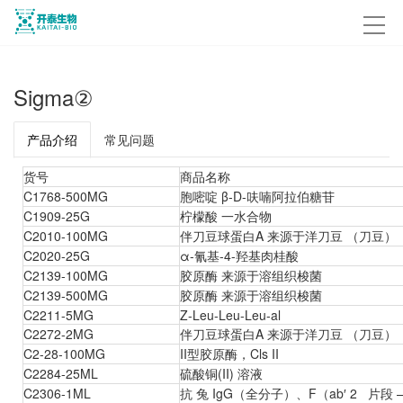
Sigma②
产品介绍
常见问题
货号
商品名称
C1768-500MG
胞嘧啶 β-D-呋喃阿拉伯糖苷
C1909-25G
柠檬酸 一水合物
C2010-100MG
伴刀豆球蛋白A 来源于洋刀豆 （刀豆）
C2020-25G
α-氰基-4-羟基肉桂酸
C2139-100MG
胶原酶 来源于溶组织梭菌
C2139-500MG
胶原酶 来源于溶组织梭菌
C2211-5MG
Z-Leu-Leu-Leu-al
C2272-2MG
伴刀豆球蛋白A 来源于洋刀豆 （刀豆）
C2-28-100MG
II型胶原酶，Cls II
C2284-25ML
硫酸铜(II) 溶液
C2306-1ML
抗 兔 IgG（全分子）、F（ab′ 2 片段 