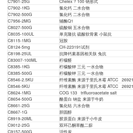
C7901-25G
Chelex ? 100 钠形式
C7902-1KG
氯化钙 二水合物
C7902-500G
氯化钙 二水合物
C7956-2MG
辅酶Q1
C8027-500G
硫酸铜 五水合物
C8035-100UL
单克隆抗 硫酸软骨素 小鼠抗
C8115-1MG
冠胺
C8124-5mg
CH-223191试剂
C8198-25UL
抗降钙素基因相关肽 兔抗
C83007-100ML
柠檬醛
C8385-1KG
柠檬酸钾 三元 一水合物
C8385-500G
柠檬酸钾 三元 一水合物
C8546-2.5KU
纤维素酶 来源于里氏木霉 ATCC 2692
C8546-5KU
纤维素酶 来源于里氏木霉 ATCC 2692
C8624-1MG
COG 133 trifluoroacetate salt
C8654-500G
酪蛋白 钠盐 来源于牛奶
C8661-25G
氯化钴 六水合物
C8667-1G
胆固醇
C8919-20ML
胶原蛋白 来源于小牛皮
C9012-25G
双环己酮草酰二腙
C9157-500G
活性炭