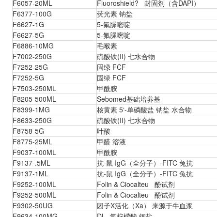
F6057-20ML
Fluoroshield? 封固剂（含DAPI）
F6377-100G
荧光素 钠盐
F6627-1G
5-氟脲嘧啶
F6627-5G
5-氟脲嘧啶
F6886-10MG
毛喉素
F7002-250G
硫酸铁(II) 七水合物
F7252-25G
固绿 FCF
F7252-5G
固绿 FCF
F7503-250ML
甲酰胺
F8205-500ML
Sebomed基础培养基
F8399-1MG
核黄素 5‘-单磷酸盐 钠盐 水合物
F8633-250G
硫酸铁(II) 七水合物
F8758-5G
叶酸
F8775-25ML
甲醛 溶液
F9037-100ML
甲酰胺
F9137-.5ML
抗-鼠 IgG（全分子）-FITC 兔抗
F9137-1ML
抗-鼠 IgG（全分子）-FITC 兔抗
F9252-100ML
Folin & Ciocalteu 酚试剂
F9252-500ML
Folin & Ciocalteu 酚试剂
F9302-50UG
因子X活化（Xa） 来源于牛血浆
F9634-100MG
DL -氟柠檬酸 钡盐