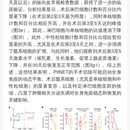
天及以后）的纵向血常规检查数据，获得了进一步的临
床验证。分析结果显示，术后淋巴细胞计数和百分比均
显著下降（在术后第2至3天最为明显），同时单核细胞
计数和百分比相应升高，并在术后第3至5天达到峰值
（图3e）。因此，淋巴细胞与单核细胞的比值逐渐下降
（图3f）。此外，中性粒细胞计数和百分比出现短暂但
显著的升高，尤其是在术后第2至5天之间，进一步强调
了髓系细胞的扩增。与此同时，他们观察到术后第3至5
天激素水平（催乳素、生长激素、促肾上腺皮质激素）
下降，并在30天后恢复至正常范围（图3g-i）。综上所
述，这些结果表明， PitNET的手术切除可能启动全身
免疫的动态平衡。术后髓系细胞（尤其是单核细胞和中
性粒细胞）的显著复苏，以及特定淋巴细胞亚群的收
缩，凸显了肿瘤相关分泌失调对全身免疫稳态和恢复的
关键影响。