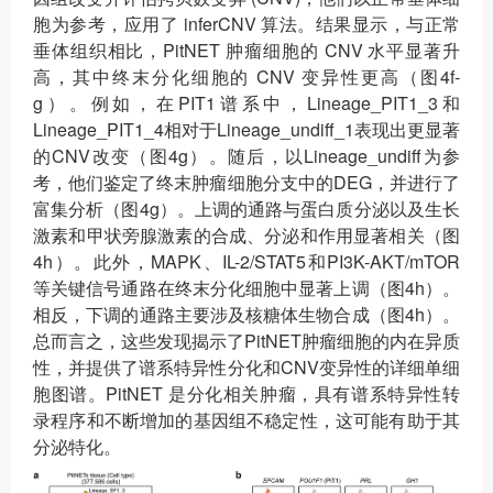
胞为参考，应用了 inferCNV 算法。结果显示，与正常
垂体组织相比，PitNET 肿瘤细胞的 CNV 水平显著升
高，其中终末分化细胞的 CNV 变异性更高（图4f-
g）。例如，在PIT1谱系中，Lineage_PIT1_3和
Lineage_PIT1_4相对于Lineage_undiff_1表现出更显著
的CNV改变（图4g）。随后，以Lineage_undiff为参
考，他们鉴定了终末肿瘤细胞分支中的DEG，并进行了
富集分析（图4g）。上调的通路与蛋白质分泌以及生长
激素和甲状旁腺激素的合成、分泌和作用显著相关（图
4h）。此外，MAPK、IL-2/STAT5和PI3K-AKT/mTOR
等关键信号通路在终末分化细胞中显著上调（图4h）。
相反，下调的通路主要涉及核糖体生物合成（图4h）。
总而言之，这些发现揭示了PitNET肿瘤细胞的内在异质
性，并提供了谱系特异性分化和CNV变异性的详细单细
胞图谱。PitNET 是分化相关肿瘤，具有谱系特异性转
录程序和不断增加的基因组不稳定性，这可能有助于其
分泌特化。