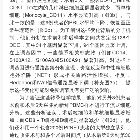
CD8T_Tm在内的几种淋巴细胞亚群显著减少，而单核
细胞（Monocyte_CD14）水平显著升高（图3b）。与
此一致的是，这9例患者的PRL水平均下降，恢复至正
常生理范围（图3c）。为了阐明这些变化背后的分子机
制，他们分析在术前和术后样本之间共鉴定出128个
DEG，其中34个基因显著下调，94个基因显著上调。
在上调基因中，一些髓系相关标志物（例如CD14、
S100A12、S100A8和S100A9）显著升高。对这些上
调基因进行通路富集分析发现，炎症反应和中性粒细胞
胞外陷阱（NET）形成相关通路活性增强。相反，
Hedgehog和Wnt信号通路显著下调（补充图3c），提
示这些变化可能对免疫调节具有更广泛的影响。
为了验证这些转录组学结果，他们对另外8例患者
术前和术后5天采集的新鲜PBMC样本进行了流式细胞
分析。这些分析证实，术后粒细胞和单核细胞显著增
加，而CD8 + T细胞和B细胞则显著减少（图3d）。他
们还利用一个包含200例PitNET患者的大型独立队列，
通过收集术前和多个术后时间点（从术后第2天到第30