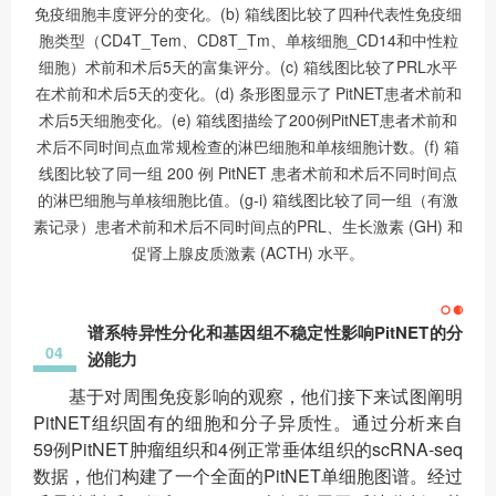
免疫细胞丰度评分的变化。(b) 箱线图比较了四种代表性免疫细
胞类型（CD4T_Tem、CD8T_Tm、单核细胞_CD14和中性粒
细胞）术前和术后5天的富集评分。(c) 箱线图比较了PRL水平
在术前和术后5天的变化。(d) 条形图显示了 PitNET患者术前和
术后5天细胞变化。(e) 箱线图描绘了200例PitNET患者术前和
术后不同时间点血常规检查的淋巴细胞和单核细胞计数。(f) 箱
线图比较了同一组 200 例 PitNET 患者术前和术后不同时间点
的淋巴细胞与单核细胞比值。(g-i) 箱线图比较了同一组（有激
素记录）患者术前和术后不同时间点的PRL、生长激素 (GH) 和
促肾上腺皮质激素 (ACTH) 水平。
谱系特异性分化和基因组不稳定性影响PitNET的分
04
泌能力
基于对周围免疫影响的观察，他们接下来试图阐明
PitNET组织固有的细胞和分子异质性。通过分析来自
59例PitNET肿瘤组织和4例正常垂体组织的scRNA-seq
数据，他们构建了一个全面的PitNET单细胞图谱。经过