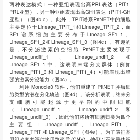
两种表达模式：一种亚组表现出高PRL表达（PIT1-
PRL亚型），另一种亚组表现出高GH1表达（PIT1-GH
亚型）（图4b-c）。此外，TPIT谱系PitNET中的细胞
主要定位于Lineage_TPIT_1和Lineage_TPIT_2，而
SF1谱系细胞主要分布于Lineage_SF1_1、
Lineage_SF1_2和Lineage_SF1_3（图4c）。有趣的
是，不分泌激素的空细胞 PitNET主要发现于
Lineage_undiff_1、Lineage_undiff_2 和
Lineage_SF1_1 中，这表明末端分支群体（例如
Lineage_PIT1_3 和 Lineage_PIT1_4）可能表现出增
强的激素分泌能力（图4c）。
利用 Monocle3 软件，他们重建了 PitNET 肿瘤细
胞类型的潜在分化轨迹（图4d）。该分析表明，终末分
支细胞可能起源于更早期的中间细胞
（Lineage_undiff_1、Lineage_undiff_2 和
Lineage_undiff_3），因此他们将所有细胞归类为四个
主要组：Lineage_undiff、Lineage_PIT1、
Lineage_TPIT 和 Lineage_SF1（图4e）。为了表征基
因组改变并评估拷贝数变异 (CNV)，他们以正常垂体细