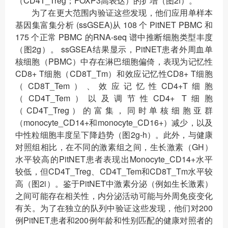
（CD4T_Treg；FOXP3高表达）的扩增（图2f）。
为了在更大范围内验证这些发现，他们应用单样本
基因集富集分析 (ssGSEA)从 108 个 PitNET PBMC 和
175 个正常 PBMC 的RNA-seq 谱中推断细胞类型丰度
（图2g）。 ssGSEA结果显示，PitNET患者外周血单
核细胞（PBMC）中存在淋巴细胞偏倚，表现为记忆性
CD8+ T细胞（CD8T_Tm）和效应记忆性CD8+ T细胞
（CD8T_Tem）、效应记忆性CD4+T细胞
（CD4T_Tem）以及调节性CD4+ T细胞
（CD4T_Treg）的富集，同时单核细胞亚群
（monocyte_CD14+和monocyte_CD16+）减少，以及
中性粒细胞丰度呈下降趋势（图2g-h）。此外，与健康
对照组相比，在不同的激素组之间，生长激素（GH）
水平较高的PitNET患者表现出Monocyte_CD14+水平
较低，但CD4T_Treg、CD4T_Tem和CD8T_Tm水平较
高（图2i）。鉴于PitNET中激素分泌（例如生长激素）
之间可能存在相关性，内分泌活动可能与外周免疫变化
有关。为了在独立的队列中验证这些发现，他们对200
例PitNET患者和200例年龄和性别匹配的健康对照者的