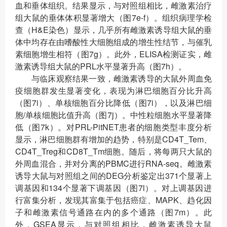
血和垂体组织。结果显示，与对照组相比，雌激素治疗
组大鼠的垂体体积显著增大（图7e-f）。组织病理学检
查（H&E染色）显示，几乎所有雌激素诱导组大鼠的垂
体中均存在由嗜酸性大细胞组成的增生性结节，与催乳
素细胞增生相符（图7g）。此外，ELISA检测证实，雌
激素诱导组大鼠的PRL水平显著升高（图7h）。
与临床观察结果一致，雌激素诱导的大鼠外周血免
疫细胞群发生显著变化，表现为淋巴细胞百分比升高
（图7i）、单核细胞百分比降低（图7i），以及淋巴细
胞/单核细胞比值升高（图7j）。中性粒细胞水平显著降
低（图7k）。对PRL-PitNET患者的细胞类型丰度分析
显示，淋巴细胞群有增加的趋势，特别是CD4T_Tem、
CD4T_Treg和CD8T_Tm细胞。随后，将每两只大鼠的
外周血混合，并对分离的PBMC进行RNA-seq。雌激素
诱导大鼠与对照组之间的DEG分析鉴定出371个显著上
调基因和134个显著下调基因（图7l）。对上调基因进
行富集分析，发现其富集于包括癌症、MAPK、趋化因
子和雌激素信号通路在内的多个通路（图7m）。此
外，GSEA显示，与对照组相比，雌激素诱导大鼠