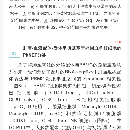
表达水平。(e) 小提琴图显示了不同大小肿瘤中分泌蛋白的表达
水平。(f) 小提琴图对比了侵袭性和非侵袭性 PitNET 之间的分
泌蛋白表达水平。(g) 热图显示了 scRNA-seq（左）和 RNA-
seq（右）数据中 328 种分泌蛋白的平均表达水平。
肿瘤-血液配体-受体串扰及基于外周血单核细胞的
06
PitNET分类
为了将肿瘤来源的分泌配体与PBMC的免疫重塑联
系起来，他们分析了配对的RNA-seq样本中肿瘤组织配
体表达与 PBMC 细胞丰度之间的 Spearman 相关性
（图6a）。PBMC 细胞群聚类为四组：初始/调节性淋
巴细胞群（CD4T_Treg、CD4T_naive、
CD8T_naive、CD8T_Tm）、B 细胞相关细胞群
（pDC、B 细胞）、髓系细胞群（Monocyte_CD14、
Monocyte_CD16、cDC）和效应记忆淋巴细胞群
（CD8T_Tem、CD4T_Tem、NK 细胞）（图6a）。在
LC-PIT1中，大多数配体（包括GH1）与初始/调节性淋