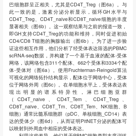
巴细胞群呈正相关，尤其是CD4T_Treg（图6a）。与
此一致的是，激素分泌分析显示，循环GH水平与
CD4T_Treg、CD4T_naive和CD8T_naive细胞的丰度
显著相关（图6b）。这一观察结果与之前的报道一致，
即GH支持CD4T_Treg的功能和维持，同时促进初始
CD4/CD8 T细胞的胸腺输出（图6b）。为了进一步验
证这些相互作用，他们分析了经受体表达筛选的PBMC
scRNA-seq数据，并构建了一个基于血液的配体-受体
网络，该网络包含311个配体、662个受体和3334个配
体-受体对（图6a）。使用Fruchterman-Reingold算法
可视化的网络拓扑结构显示，配体位于网络中心，受体
位于网络外周（图6c）。在单细胞水平上，受体表达表
现出明显的谱系特异性，淋巴细胞亚群
（CD4T_naive、CD4T_Tem、CD4T_Treg、
CD8T_naive、CD8T_Tm、CD8T_Tem、NK细胞、B
细胞）通常比髓系细胞群（pDC、单核细胞_CD14）表
达的受体少（图6d），从而证明PitNET分泌的配体可
以映射到外周血中相应的受体表达。
利用这些差异，他们基于PBMC细胞类型丰度训练