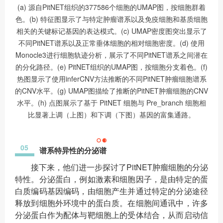
(a) 源自PitNET组织的377586个细胞的UMAP图，按细胞群着
色。(b) 特征图显示了与特定肿瘤谱系以及免疫细胞和基质细胞
相关的关键标记基因的表达模式。(c) UMAP密度图突出显示了
不同PitNET谱系以及正常垂体细胞的相对细胞密度。(d) 使用
Monocle3进行细胞轨迹分析，展示了不同PitNET谱系之间潜在
的分化路径。(e) PitNET组织的UMAP图，按细胞分支着色。(f)
热图显示了使用inferCNV方法推断的不同PitNET肿瘤细胞谱系
的CNV水平。(g) UMAP图描绘了推断的PitNET肿瘤细胞的CNV
水平。(h) 点图展示了基于 PitNET 细胞与 Pre_branch 细胞相
比显著上调（上图）和下调（下图）基因的富集通路。
05
谱系特异性的分泌谱
接下来，他们进一步探讨了PitNET肿瘤细胞的分泌
特性。分泌蛋白，例如激素和细胞因子，是由特定的蛋
白质编码基因编码，由细胞产生并通过特定的分泌途径
释放到细胞外环境中的蛋白质。在细胞间通讯中，许多
分泌蛋白作为配体与靶细胞上的受体结合，从而启动信