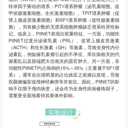
转录因子驱动的谱系：PIT1谱系肿瘤（泌乳素细胞、促
甲状腺激素细胞、生长激素细胞）、TPIT谱系肿瘤（促
肾上腺皮质激素细胞）和SF1谱系肿瘤（促性腺激素细
胞），另有极少数的无谱系细胞肿瘤缺乏谱系特异性标
记。临床上，PitNET表现出双重特征。一方面，功能性
PitNET过度分泌催乳素（PRL）、促肾上腺皮质激素
（ACTH）和生长激素（GH）等激素，导致全身性内分
泌紊乱，例如催乳素瘤引起的不孕症、库欣病相关的代
谢紊乱以及肢端肥大症相关的器官肿大。另一方面，非
功能性PitNET约占病例的15%～35%（主要属于SF1谱
系），通常在出现明显的占位效应之前难以发现，导致
双颞侧偏盲或颅神经麻痹等并发症。因此，PitNET的影
响不仅限于颅内病变，还会作为全身性疾病修饰因子，
需要更全面地看待其垂体外影响。
实验设计