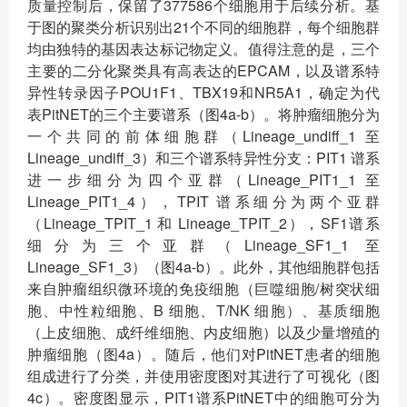
质量控制后，保留了377586个细胞用于后续分析。基
于图的聚类分析识别出21个不同的细胞群，每个细胞群
均由独特的基因表达标记物定义。值得注意的是，三个
主要的二分化聚类具有高表达的EPCAM，以及谱系特
异性转录因子POU1F1、TBX19和NR5A1，确定为代
表PitNET的三个主要谱系（图4a-b）。将肿瘤细胞分为
一个共同的前体细胞群（Lineage_undiff_1 至
Lineage_undiff_3）和三个谱系特异性分支：PIT1 谱系
进一步细分为四个亚群（Lineage_PIT1_1 至
Lineage_PIT1_4），TPIT 谱系细分为两个亚群
（Lineage_TPIT_1 和 Lineage_TPIT_2），SF1谱系
细分为三个亚群（Lineage_SF1_1 至
Lineage_SF1_3）（图4a-b）。此外，其他细胞群包括
来自肿瘤组织微环境的免疫细胞（巨噬细胞/树突状细
胞、中性粒细胞、B 细胞、T/NK 细胞）、基质细胞
（上皮细胞、成纤维细胞、内皮细胞）以及少量增殖的
肿瘤细胞（图4a）。随后，他们对PitNET患者的细胞
组成进行了分类，并使用密度图对其进行了可视化（图
4c）。密度图显示，PIT1谱系PitNET中的细胞可分为