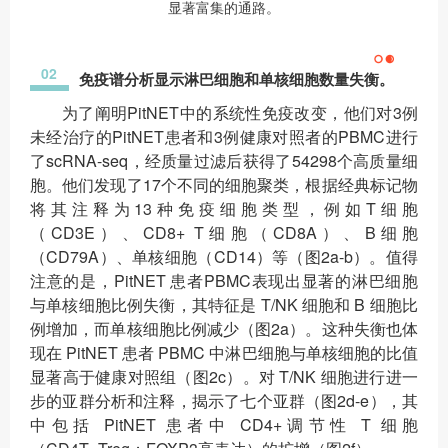
显著富集的通路。
02
免疫谱分析显示淋巴细胞和单核细胞数量失衡。
为了阐明PitNET中的系统性免疫改变，他们对3例
未经治疗的PitNET患者和3例健康对照者的PBMC进行
了scRNA-seq，经质量过滤后获得了54298个高质量细
胞。他们发现了17个不同的细胞聚类，根据经典标记物
将其注释为13种免疫细胞类型，例如T细胞
（CD3E）、CD8+ T细胞（CD8A）、B细胞
（CD79A）、单核细胞（CD14）等（图2a-b）。值得
注意的是，PitNET 患者PBMC表现出显著的淋巴细胞
与单核细胞比例失衡，其特征是 T/NK 细胞和 B 细胞比
例增加，而单核细胞比例减少（图2a）。这种失衡也体
现在 PitNET 患者 PBMC 中淋巴细胞与单核细胞的比值
显著高于健康对照组（图2c）。对 T/NK 细胞进行进一
步的亚群分析和注释，揭示了七个亚群（图2d-e），其
中包括 PitNET 患者中 CD4+调节性 T 细胞