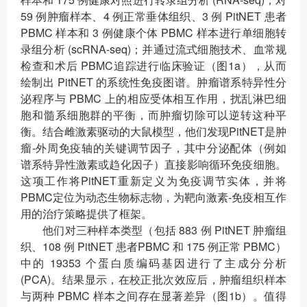
59 例肿瘤样本、4 例正常垂体组织、3 例 PitNET 患者
PBMC 样本和 3 例健康个体 PBMC 样本进行单细胞转
录组分析 (scRNA-seq)；并通过流式细胞技术、血常规
检查和术后 PBMC追踪进行临床验证（图1a），从而
绘制出 PitNET 的系统性免疫图谱。肿瘤谱系特异性分
泌程序与 PBMC 上的相应受体相互作用，扰乱淋巴细
胞和髓系细胞群的平衡，而肿瘤切除可以逆转这种平
衡。结合雌激素驱动的大鼠模型，他们发现PitNET是肿
瘤-外周免疫轴的关键调节因子，其中分泌配体（例如
谱系特异性激素或趋化因子）直接影响循环免疫细胞。
这项工作将PitNET重新定义为免疫调节实体，并将
PBMC定位为动态生物标志物，为靶向激素-免疫相互作
用的治疗策略提供了框架。
他们对三种样本类型（包括 883 例 PitNET 肿瘤组
织、108 例 PitNET 患者PBMC 和 175 例正常 PBMC）
中的 19353 个蛋白质编码基因进行了主成分分析
(PCA)。结果显示，在校正批次效应后，肿瘤组织样本
与两种 PBMC 样本之间存在显著差异（图1b）。值得