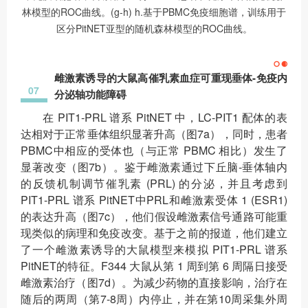
林模型的ROC曲线。(g-h) h.基于PBMC免疫细胞谱，训练用于
区分PitNET亚型的随机森林模型的ROC曲线。
雌激素诱导的大鼠高催乳素血症可重现垂体-免疫内
07
分泌轴功能障碍
在 PIT1-PRL 谱系 PitNET 中，LC-PIT1 配体的表
达相对于正常垂体组织显著升高（图7a），同时，患者
PBMC中相应的受体也（与正常 PBMC 相比）发生了
显著改变（图7b）。鉴于雌激素通过下丘脑-垂体轴内
的反馈机制调节催乳素 (PRL) 的分泌，并且考虑到
PIT1-PRL 谱系 PitNET中PRL和雌激素受体 1 (ESR1)
的表达升高（图7c），他们假设雌激素信号通路可能重
现类似的病理和免疫改变。基于之前的报道，他们建立
了一个雌激素诱导的大鼠模型来模拟 PIT1-PRL 谱系
PitNET的特征。F344 大鼠从第 1 周到第 6 周隔日接受
雌激素治疗（图7d）。为减少药物的直接影响，治疗在
随后的两周（第7-8周）内停止，并在第10周采集外周