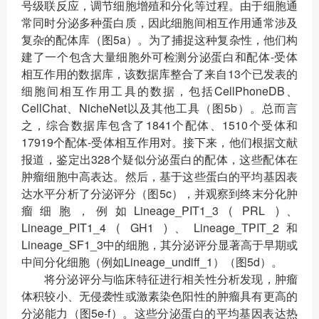
号级联反应，调节细胞增殖和分化等过程。由于细胞通
常同时分泌多种蛋白质，因此细胞间相互作用通常涉及
复杂的配体库（图5a）。为了捕捉这种复杂性，他们构
建了一个包含大量细胞外可检测分泌蛋白和配体-受体
相互作用的数据库，该数据库整合了来自13个已发表的
细胞间相互作用工具的数据，包括CellPhoneDB、
CellChat、NicheNet以及其他工具（图5b）。总而言
之，综合数据库包含了1841个配体、1510个受体和
17919个配体-受体相互作用对。接下来，他们根据文献
报道，鉴定出328个疑似分泌蛋白的配体，这些配体在
肿瘤细胞中高表达。然后，基于这些蛋白的平均基因表
达水平分析了分泌评分（图5c），并观察到终末分化肿
瘤细胞，例如Lineage_PIT1_3 ( PRL )、
Lineage_PIT1_4 ( GH1 )、Lineage_TPIT_2和
Lineage_SF1_3中的细胞，其分泌评分显著高于早期或
中间分化细胞（例如Lineage_undiff_1）（图5d）。
将分泌评分与临床特征进行相关性分析发现，肿瘤
体积较小、无侵袭性或激素染色阳性的肿瘤具有更高的
分泌能力（图5e-f）。这些分泌蛋白的平均基因表达热