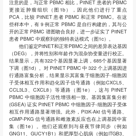
注意的是，与正常 PBMC 相比，PitNET 患者的 PBMC
更接近肿瘤组织（图1b），因此他们进行了重点
PCA，比较 PitNET 患者 PBMC 和正常 PBMC。在这
些样本中，有 9 例正常 PBMC 是自行构建的，其与公
开的正常 PBMC 谱图吻合良好，进一步证实了 PitNET
患者 PBMC 中观察到的独特表达模式（图1c）。
他们鉴定PitNET和正常PBMC之间的差异表达基因
（DEG），并将性别和年龄作为混杂协变量进行校正。
结果显示，共有322个基因显著上调，685个基因显著
下调（图1d）。对 PitNET PBMC 中 322 个上调基因进
行通路富集分析，结果显示其富集于细胞因子-细胞因
子受体相互作用和趋化因子信号通路（例如CXCL5、
CCL3L3、CXCL8）等通路（图1e），这与 PitNET
PBMC 中细胞因子活性增强相一致。基因集富集分析
(GSEA) 证实 PitNET PBMC 中细胞因子-细胞因子受体
相互作用通路显著增强。此外，PI3K-Akt 信号通路、
cGMP-PKG 信号通路和雌激素反应也在上调基因中富
集（图1e）。他们还观察到与昼夜节律同步（例如
GNG11、GUCY1B1）和肥厚型心肌病（例如ITGB3、