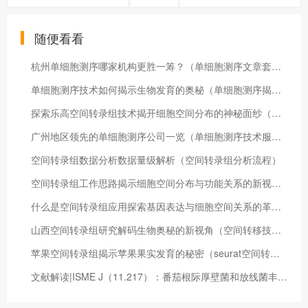
随便看看
杭州单细胞测序哪家机构更胜一筹？（单细胞测序文章套路）
单细胞测序技术如何揭示生物发育的奥秘（单细胞测序揭示发育的特点）
探索乐高空间转录组技术揭开细胞空间分布的神秘面纱（乐高空间站21321）
广州地区领先的单细胞测序公司一览（单细胞测序技术服务）
空间转录组数据分析数据量级解析（空间转录组分析流程）
空间转录组工作思路揭示细胞空间分布与功能关系的新视角（空间转录组技术）
什么是空间转录组应用探索基因表达与细胞空间关系的革命性技术（空间转录组学 综述）
山西空间转录组研究解码生物奥秘的新视角（空间转移技术是什么）
苹果空间转录组揭示苹果果实发育的秘密（seurat空间转录组）
文献解读|ISME J（11.217）：番茄根际厚壁菌和放线菌丰度的干扰导致青枯病的发生