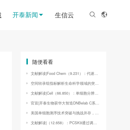
开泰新闻
城
生信云
随便看看
文献解读|Food Chem（9.231）：代谢组学和肠道微生物组学揭示6-姜烯酚对肥胖的改善作用
空间转录组指标解析生命科学领域的突破性进展（空间转录学）
文献解读|Cell（66.850）：单细胞分辨率下小鼠脑老化的分子和空间特征
官宣|开泰生物获华大智造DNBelab C系列 单细胞测序服务商认证
美国单细胞测序技术突破与挑战并存，引领生物医学革命（单细胞测序仪器平台）
文献解读|（12.658）：PCSK9通过调节肿瘤细胞EMT和PI3K/AKT信号及巨噬细胞表型极化促进肿瘤细胞的进展和转移