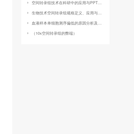
空间转录组技术在科研中的应用与PPT制作要点（空间转录组分析）
生物技术空间转录组规格定义、应用与挑战（10x空间转录组的弊端）
血液样本单细胞测序偏低的原因分析及应对策略（单细胞测序样本量）
（10x空间转录组的弊端）