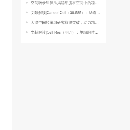
空间转录组算法揭秘细胞在空间中的秘密，我的科研之旅（空间转录组算法整个综述瞿坤）
文献解读|Cancer Cell（38.585）：肠道微生物群介导的核苷酸合成减弱了直肠癌对新辅助放化疗的反应
天津空间转录组研究取得突破，助力精准医疗发展（空间转录组数据分析）
文献解读|Cell Res（44.1）：单细胞时空转录组学鉴定胎儿肝脏中的 HSC/MPP 扩增单位