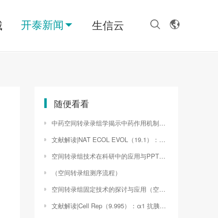
开泰新闻
城
生信云
随便看看
中药空间转录录组学揭示中药作用机制的全新视角（空间转录组学价格）
文献解读|NAT ECOL EVOL（19.1）：欧洲拟南芥种群的根部微生物群落集合和适应性分化
空间转录组技术在科研中的应用与PPT制作要点（空间转录组分析）
（空间转录组测序流程）
空间转录组固定技术的探讨与应用（空间转录组测序流程）
文献解读|Cell Rep（9.995）：α1 抗胰蛋白酶杂合性的人 iPSC 肝细胞模型揭示了代谢失调和细胞异质性