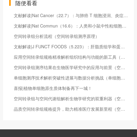
随便看看
文献解读|Nat Cancer（22.7）：与肺癌 T 细胞浸润、炎症和免疫编辑相关的免疫肽组景观
文献解读|Nat Commun（16.6）：人类和小鼠中性粒细胞在稳态和炎症环境中共有的核心转录程序
空间转录组分析流程（空间转录组测序原理）
文献解读|J FUNCT FOODS（5.223）：肝脂质组学和蛋白质组学分析揭示了青钱柳黄酮预防小鼠非酒精性脂肪肝炎的机制
应用空间转录组规格精准解析组织结构与功能的新工具（空间转录组分析流程）
空间转录组测序结果在生物医学研究中的应用与前景（空间转录组数据）
单细胞测序技术解析突破性进展与数据分析挑战（单细胞测序数据分析电脑要求）
喜报|植物单细胞原生质体制备再下一城！
空间转录组与空间代谢组解析生物学研究的双重利器（空间转录学）
品质空间转录组规格提升，助力精准医疗发展新里程（空间转录组数据分析）