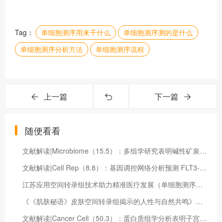
Tag：
单细胞测序用来干什么
单细胞测序测的是什么
单细胞测序分析方法
单细胞测序流程
上一篇
下一篇
随便看看
文献解读|Microbiome（15.5）：多组学研究表明碱性矿泉水可改善运输小牛的呼吸健康和生长性能
文献解读|Cell Rep（8.8）：基因调控网络分析预测 FLT3-ITD+ AML 生长所需的协作转录因子调节子
江苏应用空间转录组技术助力精准医疗发展（单细胞测序技术服务）
《《肌肤秘语》皮肤空间转录组揭示的人性与自然共鸣》（皮肤空间阈值）
文献解读|Cancer Cell（50.3）：蛋白质组学分析表明子宫内膜癌的药物途径