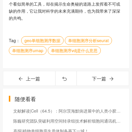
个看似简单的工具，却在揭示生命奥秘的道路上发挥着不可或
缺的作用，它让我对科学的未来充满期待，也为我带来了深深
的共鸣。
Tag：
geo单细胞测序数据
单细胞测序分析seurat
单细胞测序umap
单细胞测序vdj是什么意思
上一篇
下一篇
随便看看
文献解读|Cell（64.5）：阿尔茨海默病进展中的人类小胶质细胞状态动态
陈巍研究团队突破利用空间转录组技术解析细胞间通讯机制（空间转录组 价格）
喜报|植物单细胞原生质体制备再下一城！