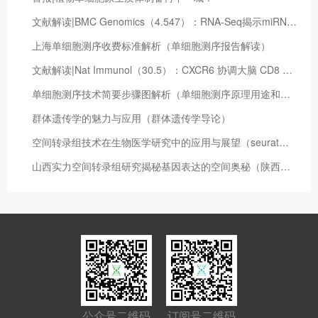
文献解读|BMC Genomics（4.547）：RNA-Seq揭示miRNA在山羊棕色脂肪组织产热调控中的作用
上海单细胞测序收费标准解析（单细胞测序报告解读）
文献解读|Nat Immunol（30.5）：CXCR6 协调大脑 CD8 + T 细胞驻留并限制小鼠阿尔茨海默病病理进展
单细胞测序技术简要步骤图解析（单细胞测序原理用途和方法）
群体遗传学的魅力与应用（群体遗传学导论）
空间转录组技术在生物医学研究中的应用与展望（seurat空间转录组）
山西实力空间转录组研究揭秘基因表达的空间奥秘（陕西技术转移中心 曹永红）
公众号二维码
订阅号二维码