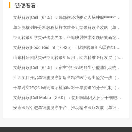
随便看看
文献解读|Cell（64.5）：局部微环境驱动人脑肿瘤中中性粒细胞的激活
单细胞核测序分析教程从样本准备到结果解读全攻略（单细胞核测序分析教程图解）
空间转录组学突破传统界限，坐标映射技术引领研究新纪元（nanostring空间转录组）
文献解读|Food Res Int（7.425）：比较转录组和蛋白组分析揭示低温对大蒜绿变的调控机制
山东科研团队突破空间转录组应用，助力精准医疗发展（nanostring空间转录组）
文献解读|Cell（64.5）：宿主特征影响野生小型哺乳动物的病毒组组成和病毒传播
江西项目开启单细胞测序新篇章精准医疗迈出坚实一步（单细胞测序多少钱一个）
干旱时空转录组研究揭示植物应对干旱胁迫的分子机制（干旱胁迫转录组分析）
文献解读|Cell Metab（29.0）：使用同基因人胚胎干细胞衍生的 β 样细胞对 20 种 2 型糖尿病相关基因进行功能分析
安贞医院引进单细胞测序平台，推动精准医疗发展（单细胞测序用来干什么）