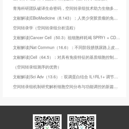
青海科研团队破译生命密码，空间转录组技术助力生物多样性研究（什么是空间转录组学）
文献解读|EBioMedicine（8.143）：人类少突胶质瘤的免疫学特征定义了两种不同的分子亚型
空间转录学（空间转录组分析流程）
文献解读|Cancer Cell（50.3）祖细胞样耗竭 SPRY1 + CD8 + T 细胞增强食管鳞状细胞癌对新辅助 PD-1 阻断的反应
文献解读|Nat Commun（16.6）：不同阶段膀胱尿路上皮癌的蛋白质基因组学揭示了乳头状癌和原位癌的不同分子特征
文献解读|Cell（64.5）：对具有免疫特征的基质细胞控制的早期妊娠的时空洞察
（空间转录组测序的优势）
文献解读|Sci Adv（13.6）：双调蛋白结合 IL1RL1+ 调节性 T 细胞和癌症相关成纤维细胞以阻碍抗肿瘤免疫
空间转录组机制研究解析细胞空间分布与功能调控的新篇章（空间转录组分析流程）