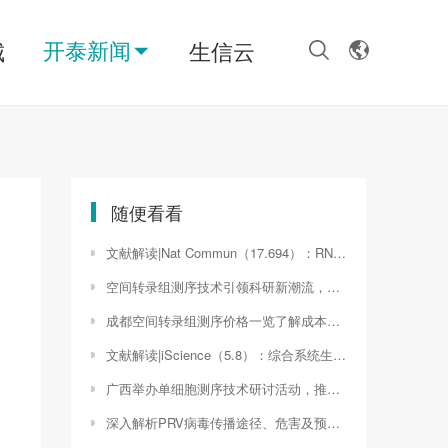
开泰新闻
城
生信云
随便看看
文献解读|Nat Commun（17.694）：RNA 结合蛋白相互作用组的表征揭示了MYC扩增的髓母细胞瘤的特定背景转录后景观
空间转录组测序技术引领科研新潮流，助力解析细胞微环境奥秘（nanostring空间转录组）
成都空间转录组测序价格一览了解成本与价值（空间转录组 价格）
文献解读|iScience（5.8）：综合系统生物学表征了鼠寨卡病毒小头畸形中免疫介导的神经发育变化
广西举办单细胞测序技术研讨活动，推动生物科技发展（广西介绍单细胞测序活动的医院）
深入解析PRV病毒传播途径、危害及预防措施（prv病毒膜蛋白gE结构）