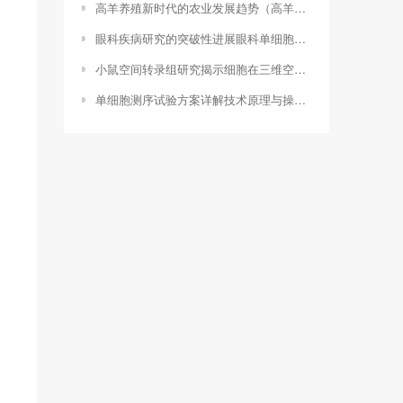
高羊养殖新时代的农业发展趋势（高羊茅图片）
眼科疾病研究的突破性进展眼科单细胞测序技术解析（单细胞测序百度百科）
小鼠空间转录组研究揭示细胞在三维空间中的动态变化（空间转录组分析流程）
单细胞测序试验方案详解技术原理与操作步骤（单细胞测序试验方案怎么写）